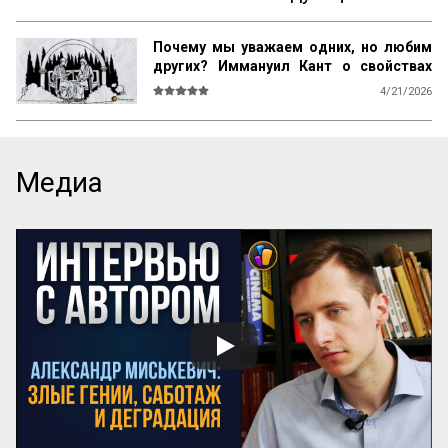
Почему мы уважаем одних, но любим
других? Иммануил Кант о свойствах
возвышенного и прекрасного
4/21/2026
О СВОЙСТВАХ ВОЗВЫШЕННОГО И 
ПРЕКРАСНОГО У ЧЕЛОВЕКА ВООБЩЕ

Ум возвышен, остроумие прекрасно. 
Медиа
Смелость возвышенна и величественна, 
хитрость ничтожна, но красива. 
Осторожность, говорил Кромвель, есть 
добродетель бургомистра. Правдивость 
и честность просты и благородны, шутка 
и угодливая лесть тонки и красивы. 
Учтивость украшение добродетели. 
Бескорыстное служебное рвение 
благородно, утонченность и вежливость 
прекрасны. Возвышенные свойства 
внушают уважение, прекрасные любовь. 
Люди, чувство которых обращено 
преимущественно на прекрасное, ищут 
себе честных, вер...