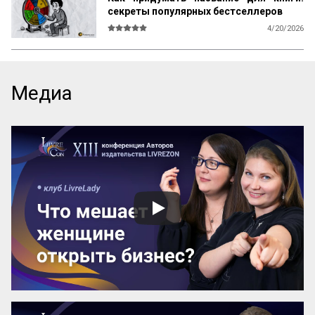
секреты популярных бестселлеров
4/20/2026
В мире существует множество 
литературы, рассказывающей 
начинающим авторам о том, как и что 
писать, каким должен быть сюжет, герои, 
Медиа
язык, образы и оформление. Но нет ни 
одной книги, которая бы рассказывала о 
самом главном — как придумать 
название! А ведь именно название, а 
вовсе не содержание, приносит книге 
успех! Кто думает иначе — пусть 
проведет простой эксперимент: спросит 
у кого угодно, какая книга более 
знаменита: про черта в городе или про 
джинна в деревне? Никто вам ничего 
вразумительного не скажет. Но если 
поставить вопрос иначе: какая книга 
более знаменита: «‎Мастер и Маргарита» 
или «...