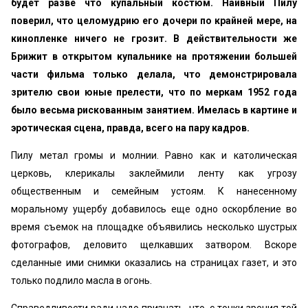
будет разве что купальный костюм. Наивный Пилу
поверил, что целомудрию его дочери по крайней мере, на
кинопленке ничего не грозит. В действительности же
Брижит в открытом купальнике на протяжении большей
части фильма только делала, что демонстрировала
зрителю свои юные прелести, что по меркам 1952 года
было весьма рискованным занятием. Имелась в картине и
эротическая сцена, правда, всего на пару кадров.
Пилу метал громы и молнии. Равно как и католическая
церковь, клерикалы заклеймили ленту как угрозу
общественным и семейным устоям. К нанесенному
моральному ущербу добавилось еще одно оскорбление во
время съемок на площадке объявились несколько шустрых
фотографов, деловито щелкавших затвором. Вскоре
сделанные ими снимки оказались на страницах газет, и это
только подлило масла в огонь.