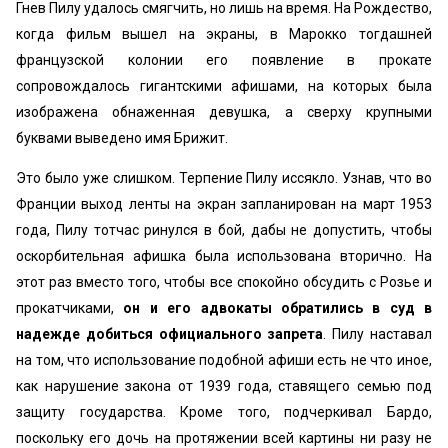
Гнев Пилу удалось смягчить, но лишь на время. На Рождество,
когда фильм вышел на экраны, в Марокко тогдашней
французской колонии его появление в прокате
сопровождалось гигантскими афишами, на которых была
изображена обнаженная девушка, а сверху крупными
буквами выведено имя Брижит.
Это было уже слишком. Терпение Пилу иссякло. Узнав, что во
Франции выход ленты на экран запланирован на март 1953
года, Пилу тотчас ринулся в бой, дабы не допустить, чтобы
оскорбительная афишка была использована вторично. На
этот раз вместо того, чтобы все спокойно обсудить с Розье и
прокатчиками,
он и его адвокаты обратились в суд в
надежде добиться официального запрета
. Пилу наставал
на том, что использование подобной афиши есть не что иное,
как нарушение закона от 1939 года, ставящего семью под
защиту государства. Кроме того, подчеркивал Бардо,
поскольку его дочь на протяжении всей картины ни разу не