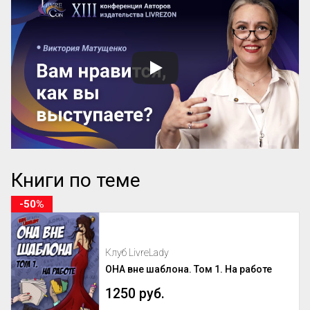
Книги по теме
-50%
Клуб LivreLady
ОНА вне шаблона. Том 1. На работе
1250 руб.