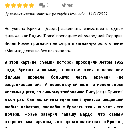
0
Фрагмент нашли участницы клуба LivreLady
11/1/2022
Не успела Брижит [Бардо] закончить сниматься в одном
фильме, как Вадим [Роже] преподнес ей очередной Сюрприз.
Вилли Розье пригласил ее сыграть заглавную роль в ленте
«Манина, девушка без покрывала».
В этой картине, съемки которой проходили летом 1952
года, Брижит и впрямь, в соответствии с названием
фильма, провела большую часть времени «не
завуалированной». А поскольку ей еще не исполнилось
восемнадцати, по личному требованию Пилу
[отца Брижит]
в контракт был включен специальный пункт, запрещавший
любые действия, способные бросить тень на честь его
дочери.
Розье заверил папашу Бардо, что самым
откровенным нарядом, в котором покажется его Брижит,