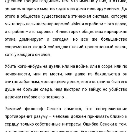
Древней Греции гордились тем, что именно у них, в Аттике,
человек впервые смог выходить из дома невооруженным. До
этого в обществе существовала этическая система, которую
мы теперь называем варварской: «Меня ограбили – это плохо;
я ограбил – это хорошо». В некоторых обществах варварская
этика доминирует и сегодня, но все же большинство
современных людей соблюдают некий нравственный закон,
хотя у каждого он свой.
Убить кого-нибудь на дуэли, или на войне, или в ссоре, или по
нечаянности, или из мести, или даже из бахвальства он
считал забавным, молодецким делом, и это оставило бы в его
душе не больше следа, чем выстрел по зайцу; но убийство
девочки глубоко его потрясло .
Римский философ Сенека заметил, что сопереживание
противоречит разуму – человек должен принимать близко к
сердцу только собственные интересы. Ошибка Сенеки в том,
что человек – социальное животное. Его приспособленность