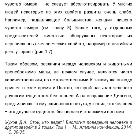
чувство юмора – не следует абсолютизировать. У многих
людей некоторые из этих свойств развиты очень слабо.
Например, подавляющее большинство женщин лишено
чувства юмора (см. главу 8). Более того, у отдельных
представителей животных обнаружены некоторые из
перечисленных человеческих свойств, например понятийная
речь у горилл (рис. 1.7).
Таким образом, различия между человеком и животными
пренебрежимо малы, во всяком случае, являются чисто
количественными, но не качественными. К такому же выводу
пришел в свое время и Платон, который называл человека
двуногим существом без перьев. А на возражение Диогена,
предъявившего ему ощипанного петуха, уточнил, что человек
– это двуногое существо без перьев и с плоскими ногтями.
Жуков Д.А. Стой, кто ведет? Биология поведения человека и
других зверей: в 2 томах. Том 1. – М.: Альпина нон-фикшн, 2014.
– С. 30-35.