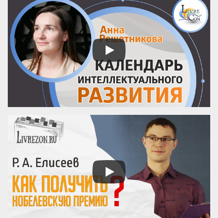
Но есть нюанс. Если в кино или театре у 
нас есть сотня кадров, чтобы передать 
эмоцию, то у художника комикса только 
один. Ему нужно выбрать тот самый жест, 
который читатель «считает» мгновенно и 
безошибочно. Как в хорошей литературе 
— ни одного лишнего слова.

Интерес...