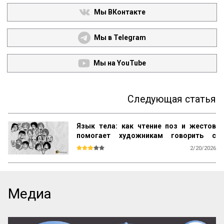
Мы ВКонтакте
Мы в Telegram
Мы на YouTube
Следующая статья
Язык тела: как чтение поз и жестов
помогает художникам говорить с
человеком без слов
2/20/2026
Мы привыкли думать, что чтение жестов 
— это удел профессиональных 
психологов или следователей. Но на 
самом деле это древний навык 
Медиа
выживания, заложенный в нас с пеленок. 
Одной позой можно предупредить об 
опасности или признаться в любви без 
единого слова.
