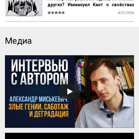
других? Иммануил Кант о свойствах
возвышенного и прекрасного
4/21/2026
О СВОЙСТВАХ ВОЗВЫШЕННОГО И 
ПРЕКРАСНОГО У ЧЕЛОВЕКА ВООБЩЕ

Ум возвышен, остроумие прекрасно. 
Медиа
Смелость возвышенна и величественна, 
хитрость ничтожна, но красива. 
Осторожность, говорил Кромвель, есть 
добродетель бургомистра. Правдивость 
и честность просты и благородны, шутка 
и угодливая лесть тонки и красивы. 
Учтивость украшение добродетели. 
Бескорыстное служебное рвение 
благородно, утонченность и вежливость 
прекрасны. Возвышенные свойства 
внушают уважение, прекрасные любовь. 
Люди, чувство которых обращено 
преимущественно на прекрасное, ищут 
себе честных, вер...