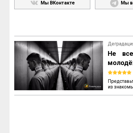
Мы ВКонтакте
Мы в
Деградаци
Не все
молод
сообще
Представьт
из знакомы
место по 
что, если
например, 
«странные
универсаль
Как понят
сообществ