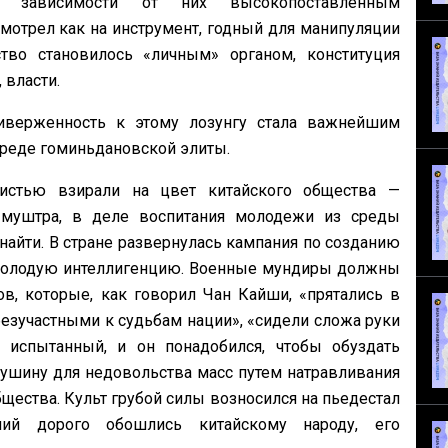
 зависимости от них высокопоставленным
отрел как на инструмент, годный для манипуляции
тво становилось «личным» органом, конституция
 власти.
риверженность к этому лозунгу стала важнейшим
среде гоминьдановской элиты.
истью взирали на цвет китайского общества —
 муштра, в деле воспитания молодежи из среды
найти. В стране развернулась кампания по созданию
 молодую интеллигенцию. Военные мундиры должны
в, которые, как говорил Чан Кайши, «прятались в
«безучастными к судьбам нации», «сидели сложа руки
 испытанный, и он понадобился, чтобы обуздать
душину для недовольства масс путем натравливания
щества. Культ грубой силы возносился на пьедестал
ений дорого обошлись китайскому народу, его