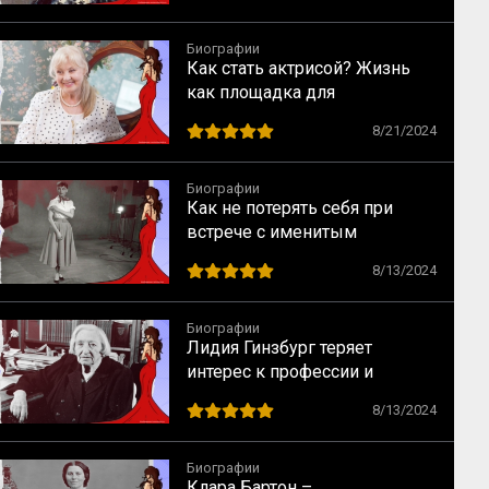
Биографии
Как стать актрисой? Жизнь
как площадка для
перевоплощений
8/21/2024
Биографии
Как не потерять себя при
встрече с именитым
режиссером – опыт Одри
8/13/2024
Хепбёрн
Биографии
Лидия Гинзбург теряет
интерес к профессии и
сталкивается с кризисом
8/13/2024
Биографии
Клара Бартон –