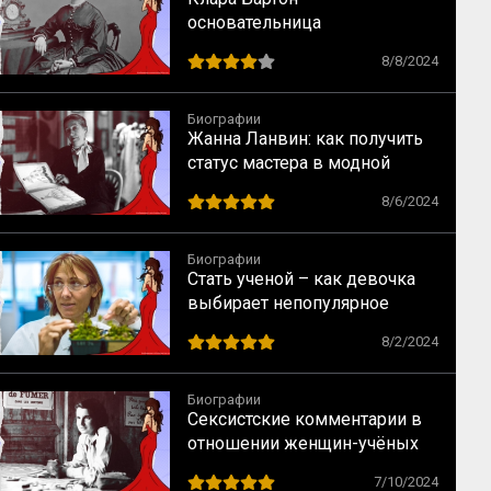
основательница
Американского Красного
8/8/2024
Креста
Биографии
Жанна Ланвин: как получить
статус мастера в модной
индустрии
8/6/2024
Биографии
Стать ученой – как девочка
выбирает непопулярное
предназначение
8/2/2024
Биографии
Сексистские комментарии в
отношении женщин-учёных
как норма в науке XX века
7/10/2024