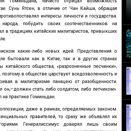
ля Гоминьдана, начисто отрицал возможность
е. Сунь Ятсен, в отличие от Чан Кайши, обращая
противопоставлял интересы личности и государства.
народа, побудить своих соотечественников на
л в традициях китайских милитаристов, привыкших
ле.
оиском каких-либо новых идей. Представления о
ле бытовали как в Китае, так и в других странах
ы китайского общества, «разрозненные песчинки»,
, поэтому в обществе царствует вседозволенность и
ривая в милитаризме панацею от разобщенности.
л он,—должен стать либо солдатом, либо летчиком».
 на практике Гоминьдан.
оппозиции, даже в рамках, определяемых законом.
инциальных правителей, то сразу же объявлял их
гориями. Генералиссимус доверял лишь своим