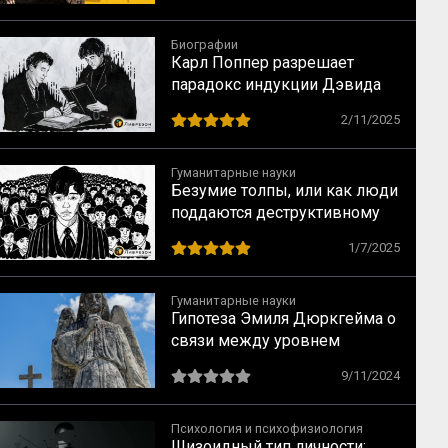
наследие
Биографии
Карл Поппер разрешает
парадокс индукции Дэвида
Юма
2/11/2025
Гуманитарные науки
Безумие толпы, или как люди
поддаются деструктивному
влиянию групп
1/7/2025
Гуманитарные науки
Гипотеза Эмиля Дюркгейма о
связи между уровнем
догматизма и количеством
9/11/2024
самоубийств
Психология и психофизиология
Шизоидный тип личности: