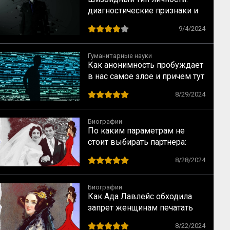
диагностические признаки и
рекомендации по
9/4/2024
взаимодействию от КГБ
Гуманитарные науки
Как анонимность пробуждает
в нас самое злое и причем тут
когнитивный диссонанс
8/29/2024
Биографии
По каким параметрам не
стоит выбирать партнера:
случай Элизабет Тейлор
8/28/2024
Биографии
Как Ада Лавлейс обходила
запрет женщинам печатать
научные статьи
8/22/2024