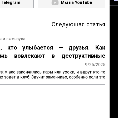
 Telegram
Мы на YouTube
Следующая статья
я и лженаука
, кто улыбается — друзья. Как
ёжь вовлекают в деструктивные
ства
9/25/2025
е: у вас закончились пары или уроки, и вдруг кто-то 
х зовёт в клуб. Звучит заманчиво, особенно если это 
интересам или площадка для обсуждения идей. Но 
 сообщество окажется вовсе не безобидным — 
сектой? Не стоит думать, что туда попадают только 
» или «сумасшедшие». Такие группы действуют по 
ным схемам, и зацепить они могут любого.

ь, что вы или ваш друг оказались в опасном 
е? Меня зовут Захар Федин, я пишу книгу про 