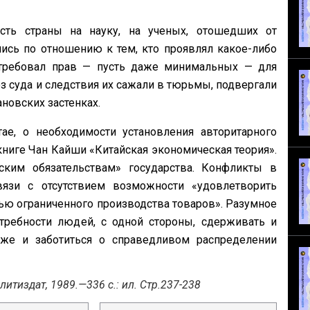
сть страны на науку, на ученых, отошедших от
сь по отношению к тем, кто проявлял какое-либо
требовал прав — пусть даже минимальных — для
з суда и следствия их сажали в тюрьмы, подвергали
новских застенках.
ае, о необходимости установления авторитарного
книге Чан Кайши «Китайская экономическая теория».
ским обязательствам» государства. Конфликты в
язи с отсутствием возможности «удовлетворить
ью ограниченного производства товаров». Разумное
ребности людей, с одной стороны, сдерживать и
 же и заботиться о справедливом распределении
итиздат, 1989.—336 с.: ил. Стр.237-238