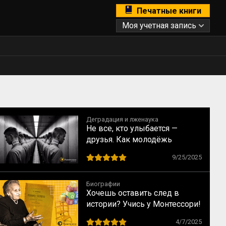
Печатные книги
Моя учетная запись
Деградация и лженаука
Не все, кто улыбается —
друзья. Как молодёжь
вовлекают в деструктивные
9/25/2025
сообщества
Биографии
Хочешь оставить след в
истории? Учись у Монтессори!
10 способов сохранить
4/7/2025