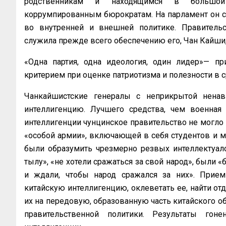
родственникам и находящимся в большой
коррумпированным бюрократам. На парламент он см
во внутренней и внешней политике. Правительс
служила прежде всего обеспечению его, Чан Кайши,
«Одна партия, одна идеология, один лидер»— п
критерием при оценке патриотизма и полезности в 
Чанкайшистские генералы с неприкрытой ненав
интеллигенцию. Лучшего средства, чем военная
интеллигенции чунцинское правительство не могло 
«особой армии», включающей в себя студентов и
были образумить чрезмерно резвых интеллектуало
тылу», «не хотели сражаться за свой народ», были 
и ждали, чтобы народ сражался за них». Прием
китайскую интеллигенцию, оклеветать ее, найти от
их на передовую, образованную часть китайского об
правительственной политики. Результаты гон