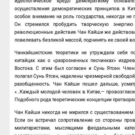
идеологическое кредо демократизму основате
осуществления демократических принципов в Кита
особое внимание на роль государства, никогда не 
Он стремился пробудить творческую энергию 
революционные действия. Чан Кайши же действова
повелевать безликой массой, подчинять ее своей во
Чанкайшистские теоретики не утруждали себя п
китайцах как о «разрозненных песчинках» издрев
Востока. С этим был согласен и Сунь Ятсен. Член
полагал Сунь Ятсен, наделены чрезмерной свободой
разобщенность. Чан Кайши пошел дальше, усмат
«...Каждый молодой человек в Китае,— провозгласи
Подобного рода теоретические концепции претворял
Чан Кайши никогда не мирился с существованием 
Если он встречал сопротивление со стороны пров
милитаристами, мыслящими феодальными кате