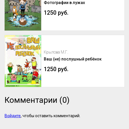
почти всегда отражает суть самой 
Фотографии в лужах
программы. Если организаторы вложили 
силы в качественный курс, они 
1250 руб.
обязательно напишут об этом конкретно. 
И наоборот: размытые фразы и 
отсутствие деталей – верный ...
Крылова М.Г.
Ваш (не) послушный ребёнок
1250 руб.
Комментарии (0)
Войдите
, чтобы оставить комментарий.