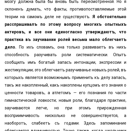
мозгу должна была бы вновь быть пересмотренной. Но я
склоненъ думать, что факты, противопоставляемые этой
теории на самомъ деле не существуютъ.
Я обстоятельно
расспрашивалъ по этому вопросу многихъ опытныхъ
актеровъ, и все они единогласно утверждаютъ, что
практика въ заучивании ролей весьма мало облегчаетъ
дело.
По ихъ словамъ, она только развиваетъ въ нихъ
способность разучивать роли систематически. Опытъ
сообщилъ имъ богатый запасъ интонации, экспрессии и
жестикуляции; это облегчаетъ разучиванье новыхъ ролей, въ
которыхъ является возможнымъ применить къ делу запасъ,
такъ же накопленный, какъ накоплены купцомъ его знания о
ценности товаровъ, а атлетомъ — его познания по части
гимнастической ловкости; новыя роли, благодаря практике,
заучиваются легче, но при этомъ прирожденная
восприимчивость нисколько не совершенствуется, а
наоборотъ, слабеетъ съ годами. Здесь запоминание
облегчается вдумчивостью. Точно также, когда школьники