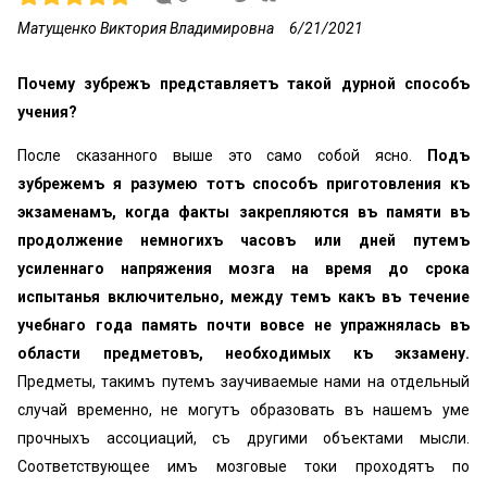
Матущенко Виктория Владимировна
6/21/2021
Почему зубрежъ представляетъ такой дурной способъ
учения?
После сказанного выше это само собой ясно.
Подъ
зубрежемъ я разумею тотъ способъ приготовления къ
экзаменамъ, когда факты закрепляются въ памяти въ
продолжениe немногихъ часовъ или дней путемъ
усиленнаго напряжения мозга на время до срока
испытанья включительно, между темъ какъ въ течение
учебнаго года память почти вовсе не упражнялась въ
области предметовъ, необходимых къ экзамену.
Предметы, такимъ путемъ заучиваемые нами на отдельный
случай временно, не могутъ образовать въ нашемъ уме
прочныхъ ассоциаций, съ другими объектами мысли.
Соответствующее имъ мозговые токи проходятъ по