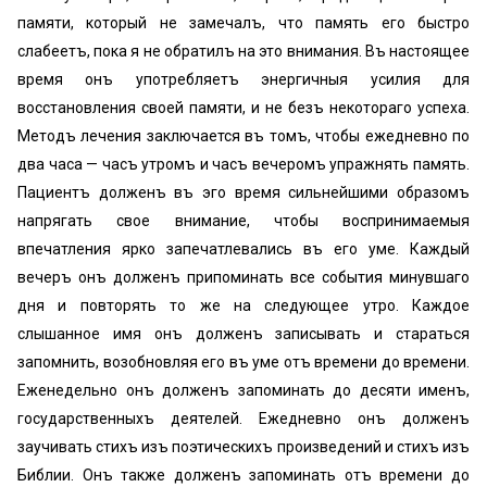
памяти, который не замечалъ, что память его быстро
слабеетъ, пока я не обратилъ на это внимания. Въ настоящее
время онъ употребляетъ энергичныя усилия для
восстановления своей памяти, и не безъ некотораго успеха.
Методъ лечения заключается въ томъ, чтобы ежедневно по
два часа — часъ утромъ и часъ вечеромъ упражнять память.
Пациентъ долженъ въ эго время сильнейшими образомъ
напрягать свое внимание, чтобы воспринимаемыя
впечатления ярко запечатлевались въ его уме. Каждый
вечеръ онъ долженъ припоминать все события минувшаго
дня и повторять то же на следующее утро. Каждое
слышанное имя онъ долженъ записывать и стараться
запомнить, возобновляя его въ уме отъ времени до времени.
Еженедельно онъ долженъ запоминать до десяти именъ,
государственныхъ деятелей. Ежедневно онъ долженъ
заучивать стихъ изъ поэтическихъ произведений и стихъ изъ
Библии. Онъ также долженъ запоминать отъ времени до