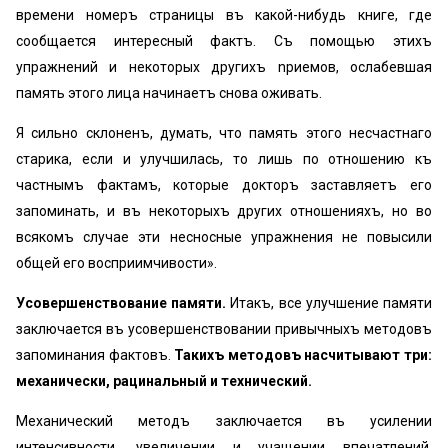
времени номеръ страницы въ какой-нибудь книге, где
сообщается интересный фактъ. Съ помощью этихъ
упражнений и некоторых другихъ npиемов, ослабевшая
память этого лица начинаетъ снова оживать.
Я сильно склоненъ, думать, что память этого несчастнаго
старика, если и улучшилась, то лишь по отношению къ
частнымъ фактамъ, которые докторъ заставляетъ его
запоминать, и въ некоторыхъ других отношенияхъ, но во
всякомъ случае эти несносные упражнения не повысили
общей его восприимчивости».
Усовершенствование памяти.
Итакъ, все улучшение памяти
заключается въ усовершенствовании привычныхъ методовъ
запоминания фактовъ.
Такихъ методовъ насчитывают три:
механически, рацинальный и технический.
Механический методъ заключается въ усилении
интенсивности, увеличении и учащении впечатлений,