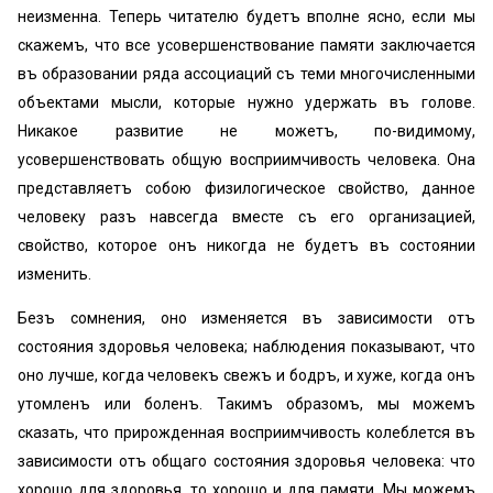
неизменна. Теперь читателю будетъ вполне ясно, если мы
скажемъ, что все усовершенствование памяти заключается
въ образовании ряда accoциаций съ теми многочисленными
объектами мысли, которые нужно удержать въ голове.
Никакое развитие не можетъ, по-видимому,
усовершенствовать общую восприимчивость человека. Она
представляетъ собою физилогическое свойство, данное
человеку разъ навсегда вместе съ его организацией,
свойство, которое онъ никогда не будетъ въ состоянии
изменить.
Безъ сомнения, оно изменяется въ зависимости отъ
состояния здоровья человека; наблюдения показывают, что
оно лучше, когда человекъ свежъ и бодръ, и хуже, когда онъ
утомленъ или боленъ. Такимъ образомъ, мы можемъ
сказать, что прирожденная восприимчивость колеблется въ
зависимости отъ общаго состояния здоровья человека: что
хорошо для здоровья, то хорошо и для памяти. Мы можемъ