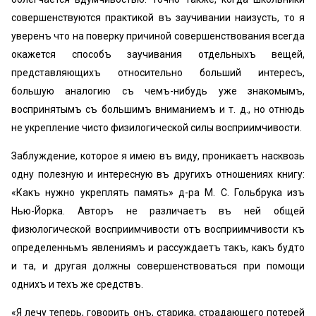
совершенствуются практикой въ заучивании наизусть, то я
уверенъ что на поверку причиной совершенствования всегда
окажется способъ заучивания отдельныхъ вещей,
представляющихъ относительно больший интересъ,
большую аналогию съ чемъ-нибудь уже знакомымъ,
воспринятымъ съ большимъ вниманиемъ и т. д., но отнюдь
не укрепление чисто физилогической силы восприимчивости.
Заблуждение, которое я имею въ виду, проникаетъ насквозь
одну полезную и интересную въ другихъ отношениях книгу:
«‎Какъ нужно укреплять память» д-ра М. С. Гольбрука изъ
Нью-Йорка. Авторъ не различаетъ въ ней общей
физюлогической восприимчивости отъ восприимчивости къ
определенньмъ явлениямъ и рассуждаетъ такъ, какъ будто
и та, и другая должны совершенствоваться при помощи
однихъ и техъ же средствъ.
«Я лечу теперь, говорить онъ, старика, страдающего потерей