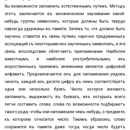
бы возможности запомнить естественнымъ путемъ. Методъ
этотъ заключается въ механическом заучивании какой-
нибудь группы символовъ, которые должны быть твердо
навсегда удержаны въ памяти. Затемъ то, что должно быть
заучено, ставится въ связь путемъ нарочно придуманныхъ
ассоциаций съ некоторыми изъ заученныхъ символовъ, и эта
связь впоследствии облегчаетъ припоминание. Наиболее
известнымъ и наиболее употребительнымъ изъ
искусственныхъ приемовъ мнемоники является цифровой
алфавитъ. Предназначается онъ для запоминания рядовъ
чиселъ, каждой изъ десяти цифръ въ немъ соответствуетъ
одна или несколько буквъ. Число, которое желаютъ
запомнить, выражаютъ въ буквахъ, изъ которыхъ всего
легче составить слова: слова по возможности подбираютъ
такого рода, чтобы они напоминали чемъ-нибудь, о предмете,
къ которому относится число. Такимъ образомъ, слово
сохранится въ памяти даже тогда, когда число будетъ