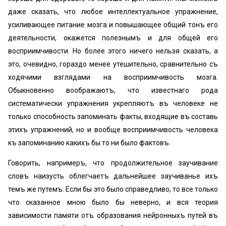
даже сказать, что любое интеллектуальное упражнение,
усиливающее питание мозга и повышающее общий тонъ его
деятельности, окажется полезнымъ и для общей его
восприимчивости. Но более этого ничего нельзя сказать, а
это, очевидно, гораздо менее утешительно, сравнительно съ
ходячими взглядами на восприимчивость мозга.
Обыкновенно воображаютъ, что известнаго рода
систематически упражнения укрепляютъ въ человеке не
только способность запоминать факты, входящие въ составь
этихъ упражнений, но и вообще восприимчивость человека
къ запоминанию какихъ бы то ни было фактовъ.
Говорить, напримеръ, что продолжительное заучивание
словъ наизусть облегчаетъ дальнейшее заучиванье ихъ
темъ же путемъ. Если бы это было справедливо, то все только
что сказанное мною было бы неверно, и вся теория
зависимости памяти отъ образования нейронныхъ путей въ