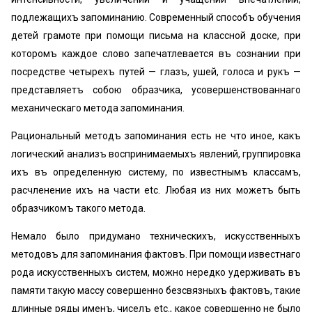
подлежащихъ запоминанию. Современный способъ обучения
детей грамоте при помощи письма на классной доске, при
которомъ каждое слово запечатлевается въ сознании при
посредстве четырехъ путей — глазъ, ушей, голоса и рукъ —
представляетъ собою образчика, усовершенствованнаго
механическаго метода запоминания.
Рациональный методъ запоминания есть не что иное, какъ
логический анализъ воспринимаемыхъ явлений, группировка
ихъ въ определенную систему, по известнымъ классамъ,
расчленение ихъ на части etc. Любая из них можетъ быть
образчикомъ такого метода.
Немало было придумано техническихъ, искусственныхъ
методовъ для запоминания фактовъ. При помощи известнаго
рода искусственныхъ систем, можно нередко удерживать въ
памяти такую массу совершенно безсвязныхъ фактовъ, такие
длинные ряды именъ, чиселъ etc., какое совершенно не было