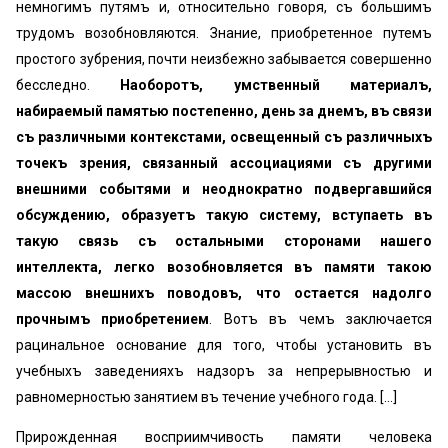
немногимъ путямъ и, относительно говоря, съ большимъ
трудомъ возобновляются. Знание, приобретенное путемъ
простого зубрения, почти неизбежно забывается совершенно
бесследно.
Наоборотъ, умственный материалъ,
набираемый памятью постепенно, день за днемъ, въ связи
съ различными контекстами, освещенный съ различныхъ
точекъ зрения, связанный ассоциациями съ другими
внешними событями и неоднократно подвергавшийся
обсуждению, образуетъ такую систему, вступаеть въ
такую связь съ остальными сторонами нашего
интеллекта, легко возобновляется въ памяти такою
массою внешнихъ поводовъ, что остается надолго
прочнымъ приобретением
. Вотъ въ чемъ заключается
рацинальное основание для того, чтобы установить въ
учебныхъ заведенияхъ надзоръ за непрерывностью и
равномерностью занятием въ течение учебного года. […]
Прирожденная восприимчивость памяти человека