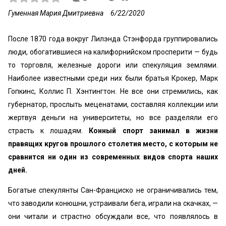
Гуменная Мария Дмитриевна
6/22/2020
После 1870 года вокруг Лилэнда Стэнфорда группировались
люди, обогатившиеся на калифорнийском просперити — будь
то торговля, железные дороги или спекуляция землями.
Наиболее известными среди них были братья Крокер, Марк
Гопкинс, Коллис П. Хэнтингтон. Не все они стремились, как
губернатор, прослыть меценатами, составляя коллекции или
жертвуя деньги на университеты, но все разделяли его
страсть к лошадям.
Конный спорт занимал в жизни
правящих кругов прошлого столетия место, с которым не
сравнится ни один из современных видов спорта наших
дней.
Богатые спекулянты Сан-Франциско не ограничивались тем,
что заводили конюшни, устраивали бега, играли на скачках, —
они читали и страстно обсуждали все, что появлялось в