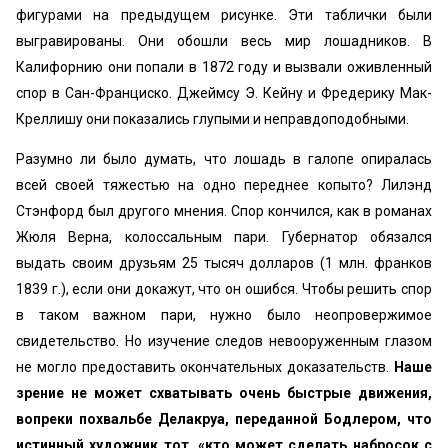
фигурами на предыдущем рисунке. Эти таблички были
выгравированы. Они обошли весь мир лошадников. В
Калифорнию они попали в 1872 году и вызвали оживленный
спор в Сан-Франциско. Джеймсу Э. Кейну и Фредерику Мак-
Креллишу они показались глупыми и неправдоподобными.
Разумно ли было думать, что лошадь в галопе опиралась
всей своей тяжестью на одно переднее копыто? Лилэнд
Стэнфорд был другого мнения. Спор кончился, как в романах
Жюля Верна, колоссальным пари. Губернатор обязался
выдать своим друзьям 25 тысяч долларов (1 млн. франков
1839 г.), если они докажут, что он ошибся. Чтобы решить спор
в таком важном пари, нужно было неопровержимое
свидетельство. Но изучение следов невооруженным глазом
не могло предоставить окончательных доказательств.
Наше
зрение не может схватывать очень быстрые движения,
вопреки похвальбе Делакруа, переданной Бодлером, что
истинный художник тот, «кто может сделать набросок с