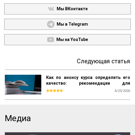
Мы ВКонтакте
Мы в Telegram
Мы на YouTube
Следующая статья
Как по анонсу курса определить его
качество: рекомендации для
студентов
4/23/2026
Каждый день вы видите объявления об 
образовательных курсах. Как среди них 
найти тот, который даст реальные 
знания, а не только яркие обещания? Эта 
Медиа
памятка – ваш инструмент. Она поможет 
читать анонсы осознанно, отделять 
содержательные предложения от пустых 
слов и выбирать курсы с практической 