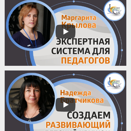
пользой.

Почему можно доверять анонсу? 
Содержание публичного объявления 
почти всегда отражает суть самой 
программы. Если организаторы вложили 
силы в качественный курс, они 
обязательно напишут об этом конкретно. 
И наоборот: размытые фразы и 
отсутствие деталей – верный ...