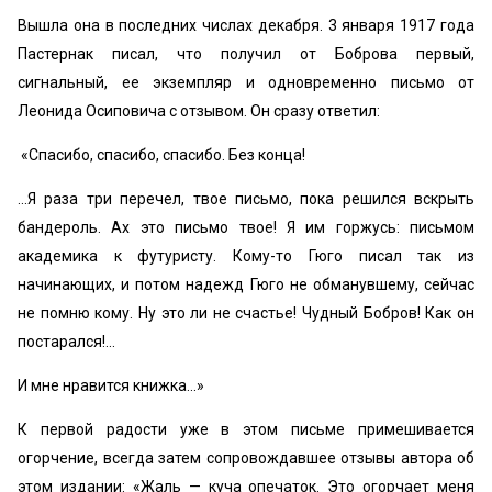
Вышла она в последних числах декабря. 3 января 1917 года
Пастернак писал, что получил от Боброва первый,
сигнальный, ее экземпляр и одновременно письмо от
Леонида Осиповича с отзывом. Он сразу ответил:
«Спасибо, спасибо, спасибо. Без конца!
...Я раза три перечел, твое письмо, пока решился вскрыть
бандероль. Ах это письмо твое! Я им горжусь: письмом
академика к футуристу. Кому-то Гюго писал так из
начинающих, и потом надежд Гюго не обманувшему, сейчас
не помню кому. Ну это ли не счастье! Чудный Бобров! Как он
постарался!...
И мне нравится книжка...»
К первой радости уже в этом письме примешивается
огорчение, всегда затем сопровождавшее отзывы автора об
этом издании: «Жаль — куча опечаток. Это огорчает меня