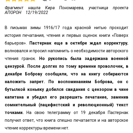
Фрагмент нашла Кира Пономарева, участница проекта
АПОРОН
12/19/2022
В письмах зимы 1916/17 года красной нитью проходит
история печатания, чтения и первых оценок книги «Поверх
барьеров».
Пастернак еще в октябре ждал корректуру
,
волновался и просил напомнить о необходимости авторского
чтения гранок.
Но рукопись была задержана военной
цензурой. После долгих по тому времени проволочек, в
декабре Боброву сообщили, что на книгу собираются
наложить запрет. По воспоминаниям Боброва, он с
бутылкой коньяку добился свидания с цензором в чине
капитана и убедил его разрешить печатание, заменив
сомнительный (пацифистский и революционный) текст
точками.
На свою телеграмму от 19 декабря Пастернак
получил ответ, что книга спешно печатается и на авторское
чтение корректуры времени нет.