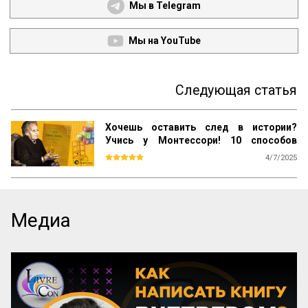
Мы в Telegram
Мы на YouTube
Следующая статья
Хочешь оставить след в истории?
Учись у Монтессори! 10 способов
сохранить наследие
4/7/2025
Почему даже самые выдающиеся 
педагогические идеи могут быть забыты 
спустя десятилетия? Почему успешные 
методики не всегда получают широкое 
Медиа
распространение? Как убедиться, что 
ваш труд продолжат будущие 
поколения? Ответы на эти вопросы 
можно найти, изучив опыт Марии 
Монтессори — педагога, который не 
только разработал уникальную систему 
воспитания, но и создал механизм её 
сохранения и развития по всему миру.
