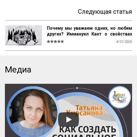
Следующая статья
Почему мы уважаем одних, но любим
других? Иммануил Кант о свойствах
возвышенного и прекрасного
4/21/2026
О СВОЙСТВАХ ВОЗВЫШЕННОГО И 
ПРЕКРАСНОГО У ЧЕЛОВЕКА ВООБЩЕ

Ум возвышен, остроумие прекрасно. 
Медиа
Смелость возвышенна и величественна, 
хитрость ничтожна, но красива. 
Осторожность, говорил Кромвель, есть 
добродетель бургомистра. Правдивость 
и честность просты и благородны, шутка 
и угодливая лесть тонки и красивы. 
Учтивость украшение добродетели. 
Бескорыстное служебное рвение 
благородно, утонченность и вежливость 
прекрасны. Возвышенные свойства 
внушают уважение, прекрасные любовь. 
Люди, чувство которых обращено 
преимущественно на прекрасное, ищут 
себе честных, вер...