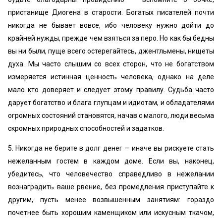
пристанище Диогена в старости. Богатых писателей почти
никогда не бывает вовсе, ибо человеку нужно дойти до
крайней нужды, прежде чем взяться за перо. Но как бы бедны
вы ни были, пуще всего остерегайтесь, джентльмены, нищеты
духа. Мы часто слышим со всех сторон, что не богатством
измеряется истинная ценность человека, однако на деле
мало кто доверяет и следует этому правилу. Судьба часто
дарует богатство и блага глупцам и идиотам, и обладателями
огромных состояний становятся, начав с малого, люди весьма
скромных природных способностей и задатков.
5. Никогда не берите в долг денег — иначе вы рискуете стать
нежеланным гостем в каждом доме. Если вы, наконец,
убедитесь, что человечество справедливо в нежелании
вознаградить ваше рвение, без промедления приступайте к
другим, пусть менее возвышенным занятиям: гораздо
почетнее быть хорошим каменщиком или искусным ткачом,