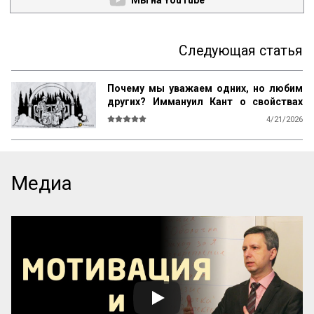
Мы на YouTube
Следующая статья
Почему мы уважаем одних, но любим
других? Иммануил Кант о свойствах
возвышенного и прекрасного
4/21/2026
О СВОЙСТВАХ ВОЗВЫШЕННОГО И 
ПРЕКРАСНОГО У ЧЕЛОВЕКА ВООБЩЕ

Ум возвышен, остроумие прекрасно. 
Медиа
Смелость возвышенна и величественна, 
хитрость ничтожна, но красива. 
Осторожность, говорил Кромвель, есть 
добродетель бургомистра. Правдивость 
и честность просты и благородны, шутка 
и угодливая лесть тонки и красивы. 
Учтивость украшение добродетели. 
Бескорыстное служебное рвение 
благородно, утонченность и вежливость 
прекрасны. Возвышенные свойства 
внушают уважение, прекрасные любовь. 
Люди, чувство которых обращено 