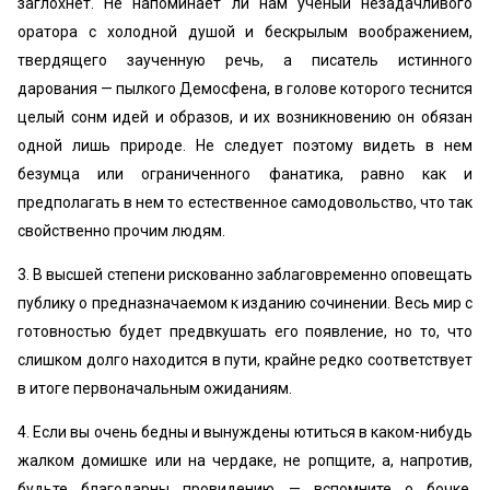
заглохнет. Не напоминает ли нам ученый незадачливого
оратора с холодной душой и бескрылым воображением,
твердящего заученную речь, а писатель истинного
дарования — пылкого Демосфена, в голове которого теснится
целый сонм идей и образов, и их возникновению он обязан
одной лишь природе. Не следует поэтому видеть в нем
безумца или ограниченного фанатика, равно как и
предполагать в нем то естественное самодовольство, что так
свойственно прочим людям.
3. В высшей степени рискованно заблаговременно оповещать
публику о предназначаемом к изданию сочинении. Весь мир с
готовностью будет предвкушать его появление, но то, что
слишком долго находится в пути, крайне редко соответствует
в итоге первоначальным ожиданиям.
4. Если вы очень бедны и вынуждены ютиться в каком-нибудь
жалком домишке или на чердаке, не ропщите, а, напротив,
будьте благодарны провидению — вспомните о бочке,