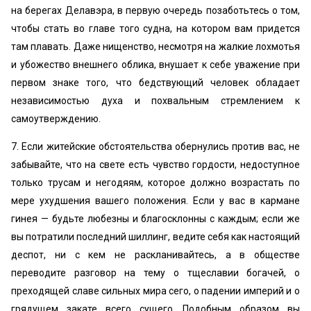
на берегах Делавэра, в первую очередь позаботьтесь о том,
чтобы стать во главе того судна, на котором вам придется
там плавать. Даже нищенство, несмотря на жалкие лохмотья
и убожество внешнего облика, внушает к себе уважение при
первом знаке того, что бедствующий человек обладает
независимостью духа и похвальным стремлением к
самоутверждению.
7. Если житейские обстоятельства обернулись против вас, не
забывайте, что на свете есть чувство гордости, недоступное
только трусам и негодяям, которое должно возрастать по
мере ухудшения вашего положения. Если у вас в кармане
гинея — будьте любезны и благосклонны с каждым; если же
вы потратили последний шиллинг, ведите себя как настоящий
деспот, ни с кем не раскланивайтесь, а в обществе
переводите разговор на тему о тщеславии богачей, о
преходящей славе сильных мира сего, о падении империй и о
грядущем закате всего сущего. Подобным образом вы