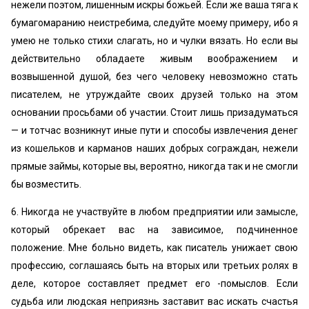
нежели поэтом, лишенным искры божьей. Если же ваша тяга к
бумагомаранию неистребима, следуйте моему примеру, ибо я
умею не только стихи слагать, но и чулки вязать. Но если вы
действительно обладаете живым воображением и
возвышенной душой, без чего человеку невозможно стать
писателем, не утруждайте своих друзей только на этом
основании просьбами об участии. Стоит лишь призадуматься
— и тотчас возникнут иные пути и способы извлечения денег
из кошельков и карманов наших добрых сограждан, нежели
прямые займы, которые вы, вероятно, никогда так и не смогли
бы возместить.
6. Никогда не участвуйте в любом предприятии или замысле,
который обрекает вас на зависимое, подчиненное
положение. Мне больно видеть, как писатель унижает свою
профессию, соглашаясь быть на вторых или третьих ролях в
деле, которое составляет предмет его -помыслов. Если
судьба или людская неприязнь заставит вас искать счастья