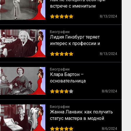
встрече с именитым
режиссером – опыт Одри
8/13/2024
Хепбёрн
Биографии
Лидия Гинзбург теряет
интерес к профессии и
сталкивается с кризисом
8/13/2024
Биографии
Клара Бартон –
основательница
Американского Красного
8/8/2024
Креста
Биографии
Жанна Ланвин: как получить
статус мастера в модной
индустрии
8/6/2024