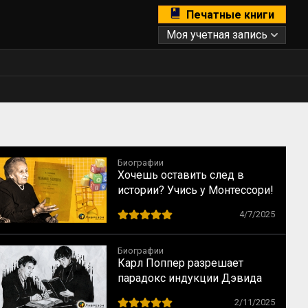
Печатные книги
Моя учетная запись
Биографии
Хочешь оставить след в
истории? Учись у Монтессори!
10 способов сохранить
4/7/2025
наследие
Биографии
Карл Поппер разрешает
парадокс индукции Дэвида
Юма
2/11/2025