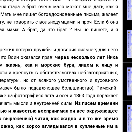
ня стара, а брат очень мало может мне дать, как я
. Мать мне пишет боговдохновенные письма, жалеет
у, не говорить с вольнодумцами и проч. Если б она
 мама! А брат, да что брат...? Вы не пишете, и я
ережил потерю дружбы и доверия сильнее; для него
что Воин оказался прав:
через несколько лет Ника
 жизнь, как и морские бури, лицом к лицу и
ти и крепнуть в обстоятельствах неблагоприятных,
ературы, но от всякого умственного и духовного
лмазе» было подавляющее большинство). Римский-
е на фотографиях лета и осени 1863 года поражает
ечать мысли и внутренней силы.
Из писем времени
стью и живостью воспринимал он все окружающее
го выражению) читал, как жадно и в то же время
ожно, как зорко вглядывался в купленные им в