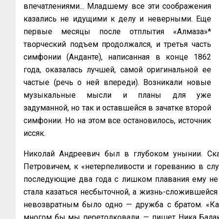
впечатлениями... Младшему все эти соображения
казались не идущими к делу и неверными. Еще
первые месяцы после отплытия «Алмаза»*
творческий подъем продолжался, и третья часть
симфонии (Анданте), написанная в конце 1862
года, оказалась лучшей, самой оригинальной ее
частые (речь о ней впереди). Возникали новые
музыкальные мысли и планы для уже
задуманной, но так и оставшейся в зачатке второй
симфонии. Но на этом все остановилось, источник
иссяк.
Николай Андреевич был в глубоком унынии. Ска
Петровичем, к «нетерпеливости и гореванию в случ
последующие два года с лишком плавания ему не 
стала казаться несбыточной, а жизнь-сложившейся 
невозвратным было одно — дружба с братом. «Как
многом бы мы перетолковали, — пишет Ника Балаки