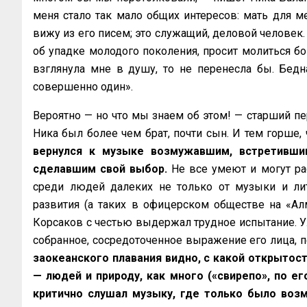
меня стало так мало общих интересов: мать для ме
вижу из его писем; это служащий, деловой человек
об упадке молодого поколения, просит молиться бог
взглянула мне в душу, то не перенесла бы. Бедная
совершенно один».
Вероятно — но что мы знаем об этом! — старший п
Ника был более чем брат, почти сын. И тем горше, 
вернулся к музыке возмужавшим, встретившим
сделавшим свой выбор.
Не все умеют и могут рас
среди людей далеких не только от музыки и лит
развития (а таких в офицерском обществе на «А
Корсаков с честью выдержал трудное испытание. Уж
собранное, сосредоточенное выражение его лица, п
заокеанского плавания видно, с какой открыто
— людей и природу, как много («свирепо», по е
критично слушал музыку, где только было возм