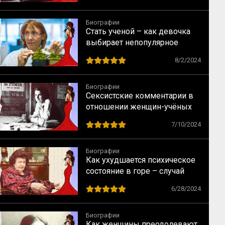
Биографии
Стать ученой – как девочка
выбирает непопулярное
предназначение
8/2/2024
Биографии
Сексистские комментарии в
отношении женщин-учёных
как норма в науке XX века
7/10/2024
Биографии
Как ухудшается психическое
состояние в горе – случай
Натальи Бехтеревой
6/28/2024
Биографии
Как женщины преодолевают