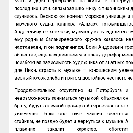
Мать и дядя перебрались на житье в Петербург
последние нити, связывавшие Нику с тихвинским д
случилось. Весною он кончил Морское училище и 
парусного судна, клипера «Алмаз», готовившег
Андреевичу не хотелось; музыка уже владела его м
ему родным балакиревского кружка казалось н
настаивали, и он подчинился.
Воин Андреевич тре
обществе, еще находившемся в плену дореформенн
неизбежная зависимость художника от знатных пок
для Ники, страсть к музыке — юношеским увлече
верный кусок хлеба и притом достойное честного 
Продолжительное отсутствие из Петербурга и
невозможность заниматься музыкой, объяснял он
брату, будут отличной проверкой серьезности его
увлечения. Если оно, паче чаяния, окажется
стойким, не поздно будет и вернуться к музыке. А
плавание закалит характер, обогатит