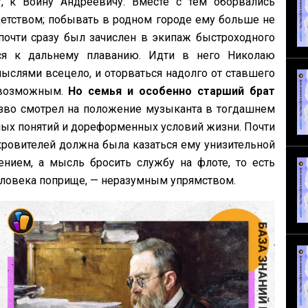
, к Воину Андреевичу. Вместе с тем оборвались
етством; побывать в родном городе ему больше не
почти сразу был зачислен в экипаж быстроходного
ося к дальнему плаванию. Идти в него Николаю
ыслями всецело, и оторваться надолго от ставшего
евозможным.
Но семья и особенно старший брат
зво смотрел на положение музыканта в тогдашнем
ых понятий и дореформенных условий жизни. Почти
ровителей должна была казаться ему унизительной
нием, а мысль бросить службу на флоте, то есть
человека поприще, — неразумным упрямством.