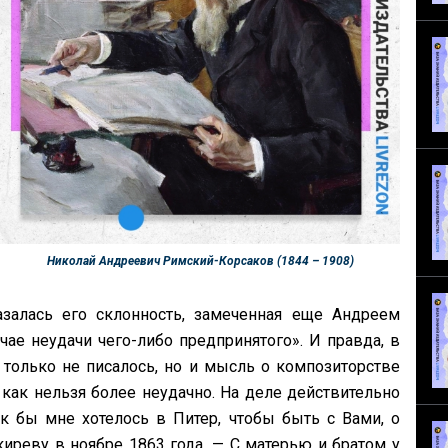
Николай Андреевич Римский-Корсаков (1844 – 1908)
залась его склонность, замеченная еще Андреем
ае неудачи чего-либо предпринятого». И правда, в
только не писалось, но и мысль о композиторстве
как нельзя более неудачно. На деле действительно
 бы мне хотелось в Питер, чтобы быть с Вами, о
реву в ноябре 1863 года. — С матерью и братом у