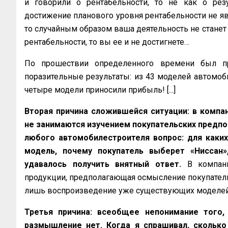
и говорили о рентабельности, то не как о резу
достижение планового уровня рентабельности не яв
то случайным образом ваша деятельность не станет
рентабельности, то вы ее и не достигнете…
По прошествии определенного времени был пр
поразительные результаты: из 43 моделей автомоб
четыре модели приносили прибыль! [...]
Вторая причина сложившейся ситуации: в компан
не занимаются изучением покупательских предпо
любого автомобилестроителя вопрос: для каких
модель, почему покупатель выберет «Ниссан»
удавалось получить внятный ответ.
В компани
продукции, предполагающая осмысление покупатель
лишь воспроизведение уже существующих моделей и к
Третья причина: всеобщее непонимание того,
размышление нет. Когда я спрашивал, сколько