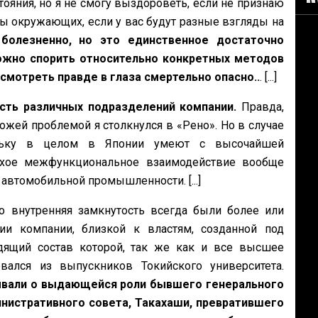
тояния, но я не смогу выздороветь, если не признаю
ны окружающих, если у вас будут разные взгляды на
болезненно, но это единственное достаточно
ожно спорить относительно конкретных методов
смотреть правде в глаза смертельно опасно..
. [...]
сть различных подразделений компании.
Правда,
ожей проблемой я столкнулся в «Рено». Но в случае
кольку в целом в Японии умеют с высочайшей
охое межфункциональное взаимодействие вообще
 автомобильной промышленности. [...]
о внутренняя замкнутость всегда были более или
ии компании, близкой к властям, созданной под
одящий состав которой, так же как и все высшее
вался из выпускников Токийского университета.
ывали о выдающейся роли бывшего генерального
нистративного совета, Такахаши, превратившего