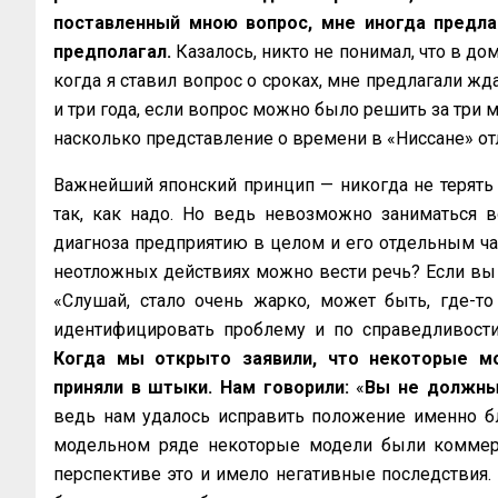
поставленный мною вопрос, мне иногда предла
предполагал.
Казалось, никто не понимал, что в до
когда я ставил вопрос о сроках, мне предлагали жд
и три года, если вопрос можно было решить за три м
насколько представление о времени в «Ниссане» отлича
Важнейший японский принцип — никогда не терять л
так, как надо. Но ведь невозможно заниматься в
диагноза предприятию в целом и его отдельным част
неотложных действиях можно вести речь? Если вы не
«Слушай, стало очень жарко, может быть, где-то
идентифицировать проблему и по справедливости 
Когда мы открыто заявили, что некоторые 
приняли в штыки. Нам говорили:
«
Вы не должны
ведь нам удалось исправить положение именно бл
модельном ряде некоторые модели были коммерч
перспективе это и имело негативные последствия. Б