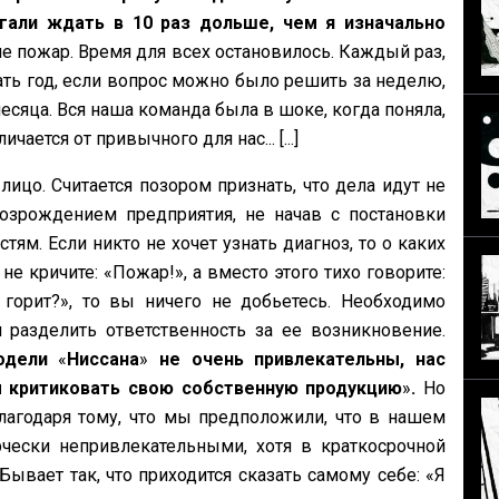
гали ждать в 10 раз дольше, чем я изначально
ме пожар. Время для всех остановилось. Каждый раз,
ать год, если вопрос можно было решить за неделю,
есяца. Вся наша команда была в шоке, когда поняла,
ется от привычного для нас... [...]
ицо. Считается позором признать, что дела идут не
озрождением предприятия, не начав с постановки
ям. Если никто не хочет узнать диагноз, то о каких
 кричите: «Пожар!», а вместо этого тихо говорите:
 горит?», то вы ничего не добьетесь. Необходимо
разделить ответственность за ее возникновение.
модели
«
Ниссана
»
не очень привлекательны, нас
 критиковать свою собственную продукцию
»
.
Но
агодаря тому, что мы предположили, что в нашем
ески непривлекательными, хотя в краткосрочной
ывает так, что приходится сказать самому себе: «Я