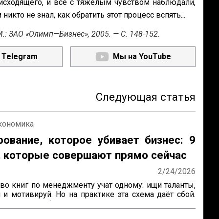
сходящего, и все с тяжелым чувством наблюдали,
икто не знал, как обратить этот процесс вспять...
 М.: ЗАО «Олимп—Бизнес», 2005. — С. 148-152.
 Telegram
Мы на YouTube
Следующая статья
экономика
ование, которое убивает бизнес: 9
, которые совершают прямо сейчас
2/24/2026
о книг по менеджменту учат одному: ищи таланты, 
 и мотивируй. Но на практике эта схема даёт сбой. 
одят, «способные» сотрудники не справляются со 
 задачами, а директор снова погружается в 