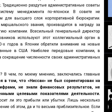
ек. Традиционно раздутые административные советы
истему менеджмента по-японски. В совете не
м для высшего слоя корпоративной бюрократии.
маршальского звания, производится в награду за
егию компании. Всесильный генеральный директор
вников используют этот коллегиальный орган в
0-х годов в Японии обратили внимание на новые
танные в США. Наиболее передовые компании, в
на сокращение численности своих административных
и? В чем, по моему мнению, заключались главные
я в том, что «Ниссан» не был сориентирован на
ифрами, не знали финансовых результатов, не
енными целевыми показателями деятельности.
осит ли это прибыли или убытки. Лишь несколько
ние об этом, да и то весьма приблизительное. Если