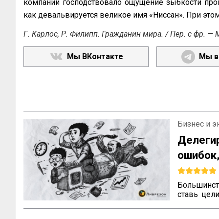
компании господствовало ощущение зыбкости прои
как девальвируется великое имя «Ниссан». При этом н
Г. Карлос, Р. Филипп. Гражданин мира. / Пер. с фр. —
Мы ВКонтакте
Мы в
Бизнес и 
Делегир
ошибок
Большинств
ставь цели
Звёзды ух
сложными