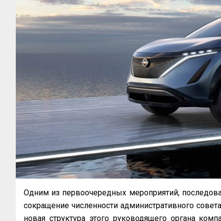
Одним из первоочередных мероприятий, последовав
сокращение численности административного совета 
новая структура этого руководящего органа комп