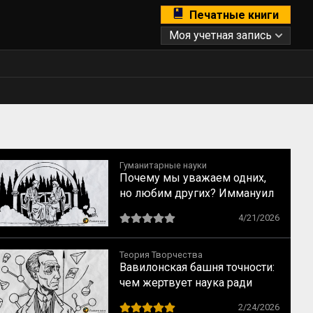
Печатные книги
Моя учетная запись
Гуманитарные науки
Почему мы уважаем одних,
но любим других? Иммануил
Кант о свойствах
4/21/2026
возвышенного и прекрасного
Теория Творчества
Вавилонская башня точности:
чем жертвует наука ради
строгих формул
2/24/2026