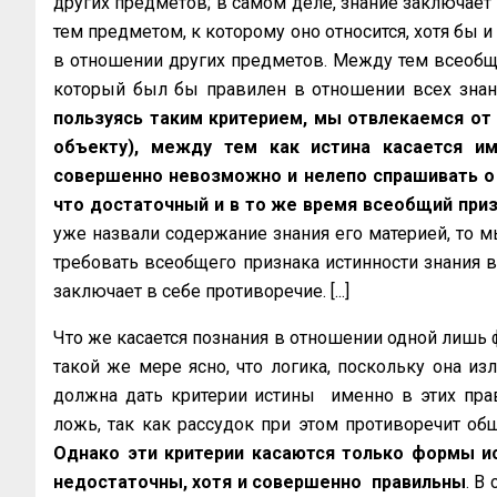
других предметов; в самом деле, знание заключает в
тем предметом, к которому оно относится, хотя бы 
в отношении других предметов. Между тем всеобщ
который был бы правилен в отношении всех знани
пользуясь таким критерием, мы отвлекаемся от 
объекту), между тем как истина касается им
совершенно невозможно и нелепо спрашивать о 
что достаточный и в то же время всеобщий при
уже назвали содержание знания его материей, то
требовать всеобщего признака истинности знания в
заключает в себе противоречие. [...]
Что же касается познания в отношении одной лишь ф
такой же мере ясно, что логика, поскольку она и
должна дать критерии истины именно в этих прави
ложь, так как рассудок при этом противоречит об
Однако эти критерии касаются только формы ис
недостаточны, хотя и совершенно правильны
. В