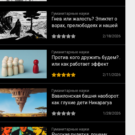
Гуманитарные науки
Гнев или жалость? Эпиктет о
ворах, прелюбодеях и нашей
свободе
2/18/2026
Гуманитарные науки
Против кого дружить будем?..
или как работает эффект
общего врага
2/11/2026
Гуманитарные науки
Вавилонская башня наоборот:
как глухие дети Никарагуа
изобрели язык, которого не
1/28/2026
было (и как на их примере
создаются субкультуры)
Гуманитарные науки
Русская рулетка: почему