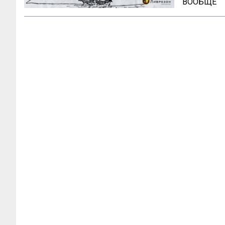
ВООБЩЕ

Ум возвыш
величестве
говорил 
Правдивос
угодливая
добродете
утонченн
свойства 
чувство к
ищут себе ч