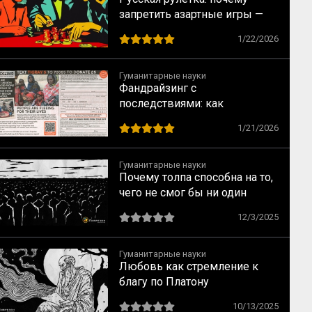
запретить азартные игры —
всё равно что запретить
1/22/2026
понедельники
Гуманитарные науки
Фандрайзинг с
последствиями: как
благотворительность калечит
1/21/2026
тех, кому помогает
Гуманитарные науки
Почему толпа способна на то,
чего не смог бы ни один
человек: ключевые
12/3/2025
механизмы по Лебону
Гуманитарные науки
Любовь как стремление к
благу по Платону
10/13/2025