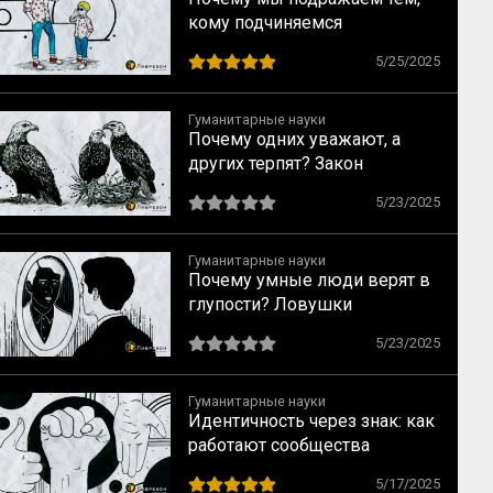
кому подчиняемся
5/25/2025
Гуманитарные науки
Почему одних уважают, а
других терпят? Закон
социального достоинства по
5/23/2025
Спенсеру
Гуманитарные науки
Почему умные люди верят в
глупости? Ловушки
мышления, о которых
5/23/2025
предупреждал Милль
Гуманитарные науки
Идентичность через знак: как
работают сообщества
5/17/2025