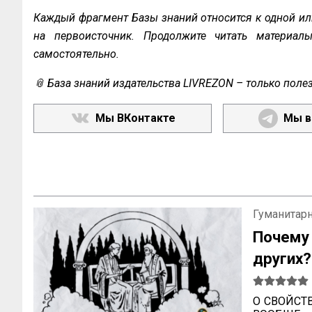
Каждый фрагмент Базы знаний относится к одной ил
на первоисточник. Продолжите читать материал
самостоятельно.
📎 База знаний издательства LIVREZON – только поле
Мы ВКонтакте
Мы в
Гуманитар
Почем
други
возвыше
О СВОЙСТ