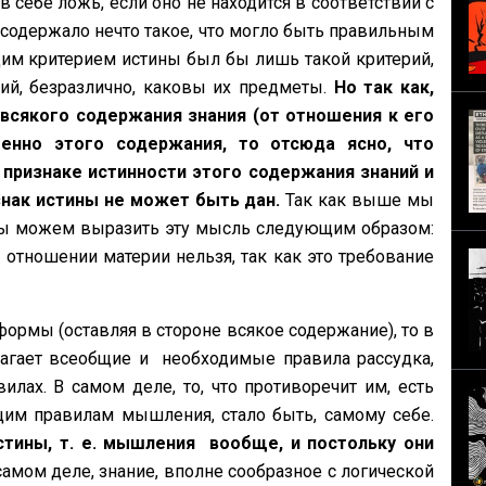
 себе ложь, если оно не находится в соответствии с
и содержало нечто такое, что могло быть правильным
им критерием истины был бы лишь такой критерий,
й, безразлично, каковы их предметы.
Но так как,
всякого содержания знания (от отношения к его
енно этого содержания, то отсюда ясно, что
признаке истинности этого содержания знаний и
знак истины не может быть дан.
Так как выше мы
 мы можем выразить эту мысль следующим образом:
 отношении материи нельзя, так как это требование
ормы (оставляя в стороне всякое содержание), то в
злагает всеобщие и необходимые правила рассудка,
лах. В самом деле, то, что противоречит им, есть
щим правилам мышления, стало быть, самому себе.
тины, т. е. мышления вообще, и постольку они
 самом деле, знание, вполне сообразное с логической