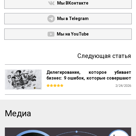
Мы ВКонтакте
Мы в Telegram
Мы на YouTube
Следующая статья
Делегирование, которое убивает
бизнес: 9 ошибок, которые совершают
прямо сейчас
2/24/2026
Большинство книг по менеджменту учат 
одному: ищи таланты, ставь цели и 
мотивируй. Но на практике эта схема 
даёт сбой. Звёзды уходят, «способные» 
Медиа
сотрудники не справляются со сложными 
задачами, а директор снова погружается 
в «операционку». В чём подвох? 

Мы привыкли делегировать людям, но 