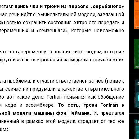
истам:
привычки и трюки из первого «серьёзного»
учае речь идёт о вычислительной модели, завязанной
ностью сохранить состояние, хитро его передать и
переменных и «гейзенбаги», которые невозможно
ь что-то в переменную» плавит лицо людям, которые
другой язык, построенный на модели, отличной от их
а проблема, и отчасти ответственен за неё (привет,
 мы сейчас ни придумали в качестве отвратительного
о вот какое дело: Fortran появился как обобщение
м коде и ассемблере.
То есть, грехи Fortran в
ьной модели машины фон Неймана.
И, предлагая
йненный в рамках этой модели, страдает от тех же
ам».