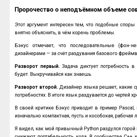
Пророчество о неподъёмном объеме со
Этот аргумент интересен тем, что подобные споры 
внятно объяснить, в чём корень проблемы.
Бэкус отмечает, что последовательные (фон-н
дизайнерами — за счёт раздувания базового фрейм
Разворот первый.
Задача диктует потребность в
будет. Выкручивайся как знаешь.
Разворот второй.
Дизайнер языка решает, какие с
потребностях. В итоге язык раздувается до чертей х
В своей критике Бэкус приводит в пример Pascal,
изначально компактная, пусть и кособокая, рабочая
Я видел, как мой привычный Python раздулся горой
снижают портабельность кода. В сообществе C++ 