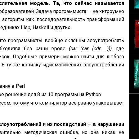
лительная модель. Та, что сейчас называется
бразователей. Задача программиста — не хитроумно
 алгоритм как последовательность трансформаций
никах Lisp, Haskell и других.
что программисты вообще склонны злоупотреблять
обходится без каши вроде
(car (car (cdr …)))
, где
список. Подобные примеры можно найти для любого
 В ту же копилку идиоматических злоупотреблений
ния в Perl
 решение для 8 из 10 программ на Python
сом, потому что компилятор всё равно упаковывает
злоупотреблений и их последствий — в нарушении
вительно методическая ошибка, но она никак не