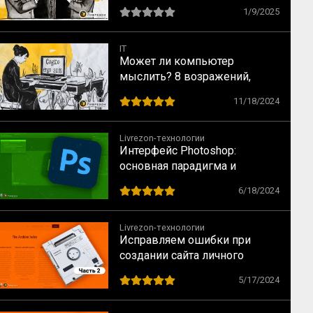
перспективными
1/9/2025
IT
Может ли компьютер
мыслить? 8 возражений,
которые Алан Тьюринг
11/18/2024
сформулировал в середине
XX века
Livrezon-технологии
Интерфейс Photoshop:
основная парадигма и
базовые объекты
6/18/2024
Livrezon-технологии
Исправляем ошибки при
создании сайта личного
архива
5/17/2024