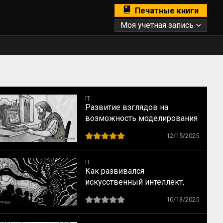
Печатные книги
Моя учетная запись
IT
Развитие взглядов на
возможность моделирования
человеческого мышления: от
12/15/2025
Платона до наших дней
IT
Как развивался
искусственный интеллект,
или почему нельзя
10/13/2025
смоделировать человека как
формальное устройство