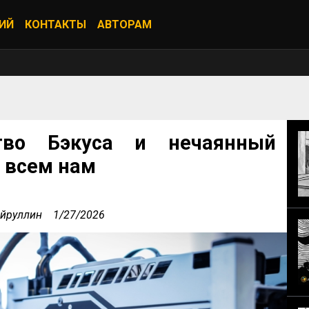
ИЙ
КОНТАКТЫ
АВТОРАМ
тво Бэкуса и нечаянный
л всем нам
айруллин
1/27/2026