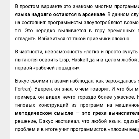
В простом варианте это знакомо многим программ
языка надолго остаются в арсенале
. В данном сл
на состояния: программисты злоупотребляют возмож
т.п. Это нередко выливается в гору временных 
отладить. Избавиться от такой привычки сложно.
В частности, невозможность «легко и просто сунут
пытаются освоить Lisp, Haskell да и в целом любой 
первой «рабочей лошадки».
Бэкус своими глазами наблюдал, как зарождалась эт
Fortran). Уверен, он знал, о чём говорит. И что бы
примера, он видел нечто гораздо более ужасное. Н
типовых конструкций из программ на машинно
методическом смысле — это грехи вычислител
решение, Бэкус настаивал, что любой язык, сдиза
проблем и в итоге учит программистов «плохим вещ