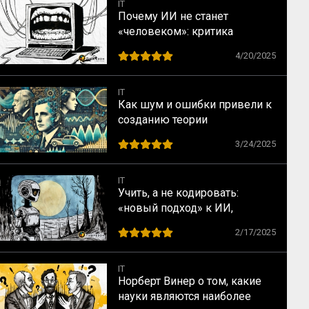
IT
Почему ИИ не станет
«человеком»: критика
искусственного интеллекта в
4/20/2025
изложении Хьюберта
Дрейфуса
IT
Как шум и ошибки привели к
созданию теории
информации: от Найквиста до
3/24/2025
Шеннона
IT
Учить, а не кодировать:
«новый подход» к ИИ,
сформулированный ещё
2/17/2025
Аланом Тьюрингом
IT
Норберт Винер о том, какие
науки являются наиболее