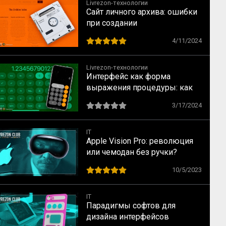
Livrezon-технологии
Сайт личного архива: ошибки
при создании
4/11/2024
Livrezon-технологии
Интерфейс как форма
выражения процедуры: как
устроен калькулятор
3/17/2024
IT
Apple Vision Pro: революция
или чемодан без ручки?
10/5/2023
IT
Парадигмы софтов для
дизайна интерфейсов