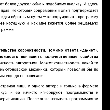
ет более дружелюбна к подобному анализу. И здесь
 он прав. Некоторый современный опыт подтверждает
 идти обратным путём — конструировать программу
лее насущную и, как мне кажется, более решаемую
ограммы.
льства корректности. Помимо ответа «да/нет»,
ожность вычислять количественные свойства
ожность алгоритмов. Может существовать какой-то
ньютоновской механики, который позволил бы по
мы ещё до её написания.
встречал лишь у одного автора и только в формате
экус, и её начисто игнорируют программисты и
«верификация». После этого называть программистов