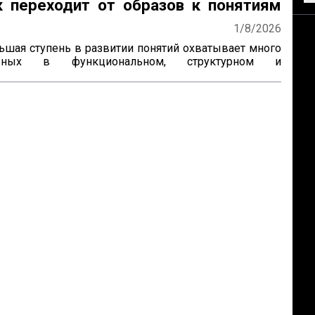
к переходит от образов к понятиям
отскому
1/8/2026
ьшая ступень в развитии понятий охватывает много 
азных в функциональном, структурном и 
ком отношениях типов одного и того же по своей 
особа мышления. Этот способ мышления так же, как 
льные, ведет к образованию связей, к установлению 
 между различными конкретными впечатлениями, к 
нию и обобщению отдельных предметов, к 
ию и систематизации всего опыта ребенка.

 объединения различных конкретных предметов в 
ппы, характер устанавливаемых при этом связей, 
озник...