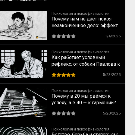
Психология и психофизиология
Почему нам не даёт покоя
незаконченное дело: эффект
незавершённого действия по
11/4/2025
Курту Левину
Психология и психофизиология
Как работает условный
рефлекс: от собаки Павлова к
человеку
5/23/2025
Психология и психофизиология
Почему в 20 мы рвёмся к
успеху, а в 40 — к гармонии?
Как трансформируются наши
5/20/2025
желания
Психология и психофизиология
Бегство, борьба и ступор: как