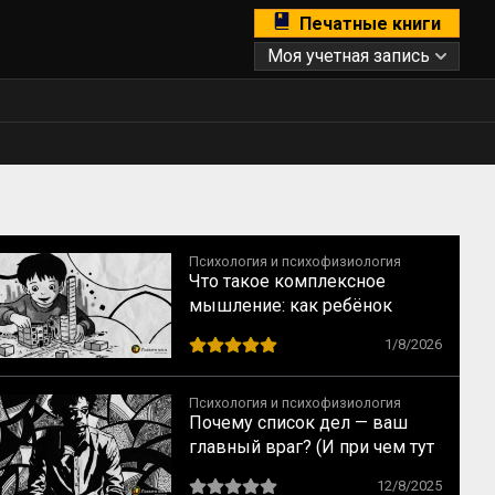
Печатные книги
Моя учетная запись
Психология и психофизиология
Что такое комплексное
мышление: как ребёнок
переходит от образов к
1/8/2026
понятиям по Выготскому
Психология и психофизиология
Почему список дел — ваш
главный враг? (И при чем тут
забытая запонка)
12/8/2025