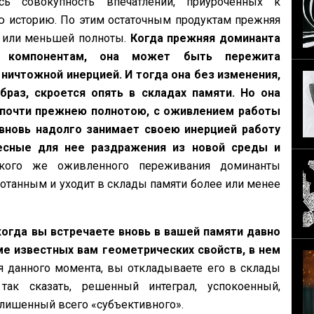
ь совокупность впечатлений, приуроченных к
ю историю. По этим остаточным продуктам прежняя
 или меньшей полноты.
Когда прежняя доминанта
м компонентам, она может быть пережита
ничтожной инерцией. И тогда она без изменения,
раз, скроется опять в складах памяти. Но она
 почти прежнею полнотою, с оживлением работы
 вновь надолго занимает своею инерцией работу
ресные для нее раздражения из новой среды и
акого же оживленного переживания доминанты
отанным и уходит в склады памяти более или менее
огда вы встречаете вновь в вашей памяти давно
ме известных вам геометрических свойств, в нем
ля данного момента, вы откладываете его в склады
ак сказать, решенный интеграл, успокоенный,
 лишенный всего «субъективного».