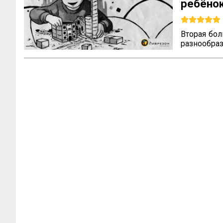
ребёно
по Выг
Вторая бол
разнообр
генетичес
природе сп
и все оста
отношений
объедине
упорядочен
Но способ
общие гру
структура в