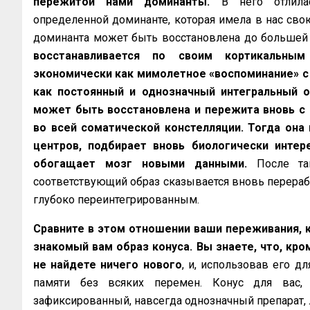
пережитой нами доминанты.
В него отлилас
определенной доминанте, которая имела в нас сво
доминанта может быть восстановлена до большей
восстанавливается по своим кортикальны
экономически как мимолетное «воспоминание» с 
как постоянный и однозначный интегральный об
может быть восстановлена и пережита вновь с
во всей соматической констелляции. Тогда она
центров, подбирает вновь биологически инте
обогащает мозг новыми данными.
После т
соответствующий образ сказывается вновь перераб
глубоко переинтегрированным.
Сравните в этом отношении ваши переживания, к
знакомый вам образ конуса. Вы знаете, что, кро
не найдете ничего нового
, и, использовав его д
памяти без всяких перемен. Конус для вас, т
зафиксированный, навсегда одно­значный препарат,