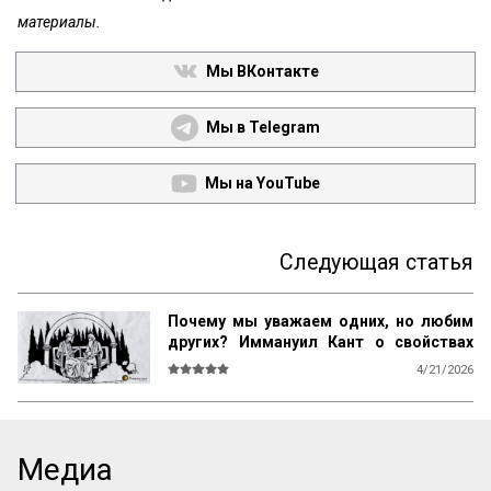
материалы.
Мы ВКонтакте
Мы в Telegram
Мы на YouTube
Следующая статья
Почему мы уважаем одних, но любим
других? Иммануил Кант о свойствах
возвышенного и прекрасного
4/21/2026
О СВОЙСТВАХ ВОЗВЫШЕННОГО И 
ПРЕКРАСНОГО У ЧЕЛОВЕКА ВООБЩЕ

Ум возвышен, остроумие прекрасно. 
Медиа
Смелость возвышенна и величественна, 
хитрость ничтожна, но красива. 