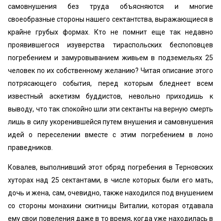
самовнушения без труда объясняются и многие
своеобразные стороны нашего сектантства, выражающиеся в
крайне грубых формах. Кто не помнит еще так недавно
проявившегося изуверства тираспольских беспоповцев
погребением и замуровыванием живьем в подземельях 25
человек по их собственному желанию? Читая описание этого
потрясающего события, перед которым бледнеет всем
известный аскетизм буддистов, невольно приходишь к
выводу, что так спокойно шли эти сектанты на верную смерть
лишь в силу укоренившейся путем внушения и самовнушения
идей о переселении вместе с этим погребением в лоно
праведников.
Ковалев, выполнивший этот обряд погребения в Терновских
хуторах над 25 сектантами, в числе которых были его мать,
дочь и жена, сам, очевидно, также находился под внушением
со стороны монахини скитницы Виталии, которая отдавала
ему свои повеления даже в то время, когда уже находилась в