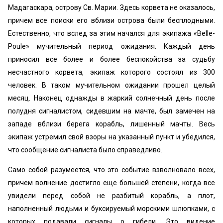
Мадагаскара, острову Св. Марии. Здесь корвета не оказалось,
причем все поиски его вблизи острова были бесплодными.
Естественно, что вслед за этим начался для экипажа «Belle-
Poule» мучительный период ожидания. Каждый день
приносил все более и более беспокойства за судьбу
несчастного корвета, экипаж которого состоял из 300
человек. В таком мучительном ожидании прошел целый
месяц. Наконец однажды в жаркий солнечный день после
полудня сигналистом, сидевшим на мачте, был замечен на
западе вблизи берега корабль, лишенный мачты. Весь
экипаж устремил свой взоры на указанный пункт и убедился,
что сообщение сигналиста было справедливо.
Само собой разумеется, что это событие взволновало всех,
причем волнение достигло еще большей степени, когда все
увидели перед собой не разбитый корабль, а плот,
наполненный людьми и буксируемый морскими шлюпками, с
которых подавали сигналы о гибели. Это видение