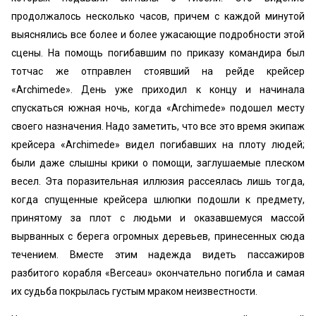
продолжалось несколько часов, причем с каждой минутой
выяснялись все более и более ужасающие подробности этой
сцены. На помощь погибавшим по приказу командира был
тотчас же отправлен стоявший на рейде крейсер
«Archimedе». День уже приходил к концу и начинала
спускаться южная ночь, когда «Archimedе» подошел месту
своего назначения. Надо заметить, что все это время экипаж
крейсера «Archimedе» видел погибавших на плоту людей;
были даже слышны крики о помощи, заглушаемые плеском
весел. Эта поразительная иллюзия рассеялась лишь тогда,
когда спущенные крейсера шлюпки подошли к предмету,
принятому за плот с людьми и оказавшемуся массой
вырванных с берега огромных деревьев, принесенных сюда
течением. Вместе этим надежда видеть пассажиров
разбитого корабля «Веrceau» окончательно погибла и самая
их судьба покрылась густым мраком неизвестности.