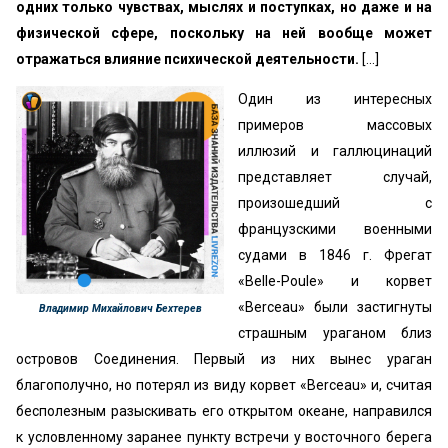
одних только чувствах, мыслях и поступках, но даже и на
физической сфере, поскольку на ней вообще может
отражаться влияние психической деятельности.
[...]
Один из интересных
примеров массовых
иллюзий и галлюцинаций
представляет случай,
произошедший с
французскими военными
судами в 1846 г. Фрегат
«Belle-Poule» и корвет
«Веrceau» были застигнуты
Владимир Михайлович Бехтерев
страшным ураганом близ
островов Соединения. Первый из них вынес ураган
благополучно, но потерял из виду корвет «Веrceau» и, считая
бесполезным разыскивать его открытом океане, направился
к условленному заранее пункту встречи у восточного берега