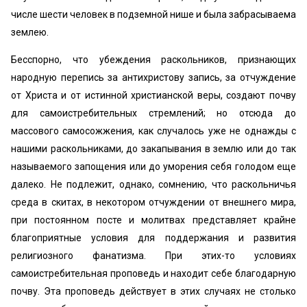
числе шести человек в подземной нише и была забрасываема
землею.
Бесспорно, что убеждения раскольников, признающих
народную перепись за антихристову запись, за отчуждение
от Христа и от истинной христианской веры, создают почву
для самоистребительных стремлений; но отсюда до
массового самосожжения, как случалось уже не однажды с
нашими раскольниками, до закапывания в землю или до так
называемого запощения или до уморения себя голодом еще
далеко. Не подлежит, однако, сомнению, что раскольничья
среда в скитах, в некотором отчуждении от внешнего мира,
при постоянном посте и молитвах представляет крайне
благоприятные условия для поддержания и развития
религиозного фанатизма. При этих-то условиях
самоистребительная проповедь и находит себе благодарную
почву. Эта проповедь действует в этих случаях не столько