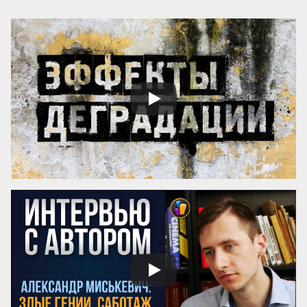
Осторожность, говорил Кромвель, есть 
добродетель бургомистра. Правдивость 
и честность просты и благородны, шутка 
и угодливая лесть тонки и красивы. 
Учтивость украшение добродетели. 
Бескорыстное служебное рвение 
благородно, утонченность и вежливость 
прекрасны. Возвышенные свойства 
внушают уважение, прекрасные любовь. 
Люди, чувство которых обращено 
преимущественно на прекрасное, ищут 
себе честных, вер...