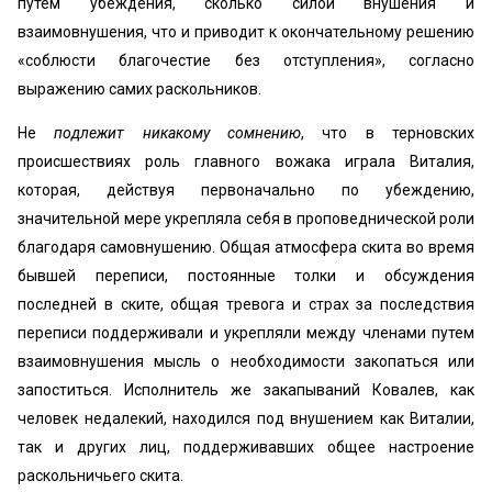
путем убеждения, сколько силой внушения и
взаимовнушения, что и приводит к окончательному решению
«соблюсти благочестие без отступления», согласно
выражению самих раскольников.
Не
подлежит никакому сомнению
, что в терновских
происшествиях роль главного вожака играла Виталия,
которая, действуя первоначально по убеждению,
значительной мере укрепляла себя в проповеднической роли
благодаря самовнушению. Общая атмосфера скита во время
бывшей переписи, постоянные толки и обсуждения
последней в ските, общая тревога и страх за последствия
переписи поддерживали и укрепляли между членами путем
взаимовнушения мысль о необходимости закопаться или
запоститься. Исполнитель же закапываний Ковалев, как
человек недалекий, находился под внушением как Виталии,
так и других лиц, поддерживавших общее настроение
раскольничьего скита.