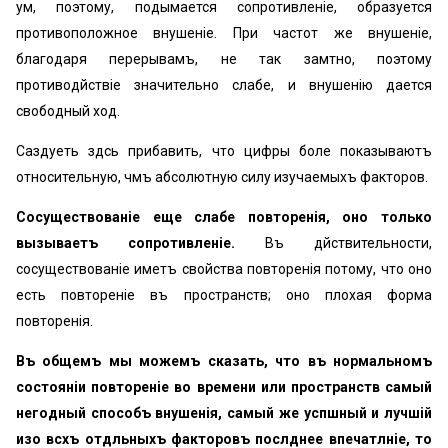
умѣ, поэтому, подымается сопротивленіе, образуется
противоположное внушеніе. При частотѣ же внушеніе,
благодаря перерывамъ, не так замѣтно, поэтому
противодѣйствіе значительно слабѣе, и внушенію дается
свободный ход.
Саздуеть здѣсь прибавить, что цифры болѣе показываютъ
относительную, чѣмъ абсолютную силу изучаемыхъ факторов.
Сосуществованіе еще слабѣе повторенія, оно только
вызываетъ сопротивленіе.
Въ дѣйствительности,
сосуществованіе имѣетъ свойства повторенія потому, что оно
есть повтореніе въ пространствѣ; оно плохая форма
повторенія.
Въ общемъ мы можемъ сказать, что въ нормальномъ
состояніи повтореніе во времени или пространствѣ самый
негодный способъ внушенія, самый же успѣшный и лучшій
изо всѣхъ отдѣльныхъ факторовъ послѣднее впечатлѣніе, то