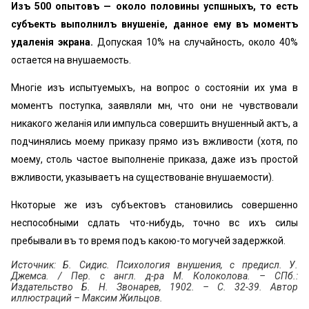
Изъ 500 опытовъ — около половины успѣшныхъ, то есть
субъекть выполнилъ внушеніе, данное ему въ моментъ
удаленія экрана.
Допуская 10% на случайность, около 40%
остается на внушаемость.
Многіе изъ испытуемыхъ, на вопрос о состояніи их ума в
моментъ поступка, заявляли мнѣ, что они не чувствовали
никакого желанія или импульса совершить внушенный актъ, а
подчинялись моему приказу прямо изъ вѣжливости (хотя, по
моему, столь частое выполненіе приказа, даже изъ простой
вѣжливости, указываетъ на существованіе внушаемости).
Нѣкоторые же изъ субъектовъ становились совершенно
неспособными сдѣлать что-нибудь, точно всѣ ихъ силы
пребывали въ то время подъ какою-то могучей задержкой.
Источник: Б. Сидис. Психология внушения, с предисл. У.
Джемса. / Пер. с англ. д-ра М. Колоколова. – СПб.:
Издательство Б. Н. Звонарев, 1902. – С. 32-39. Автор
иллюстраций – Максим Жильцов.