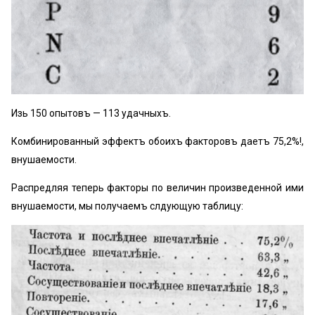
Изь 150 опытовъ — 113 удачныхъ.
Комбинированный эффектъ обоихъ факторовъ даетъ 75,2%!,
внушаемости.
Распредѣляя теперь факторы по величинѣ произведенной ими
внушаемости, мы получаемъ слѣдующую таблицу: