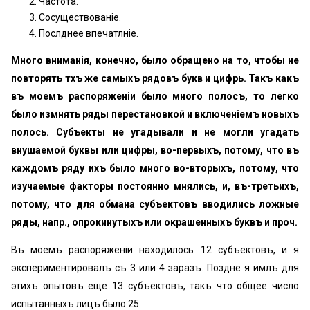
Частота.
Сосуществованіе.
Послѣднее впечатлѣніе.
Много вниманія, конечно, было обращено на то, чтобы не
повторять тѣхъ же самыхъ рядовъ букв и цифрь. Такъ какъ
въ моемъ распоряженіи было много полосъ, то легко
было измѣнять ряды перестановкой и включеніемъ новыхъ
полось.
Субъекты не угадывали и не могли угадать
внушаемой буквы или цифры, во-первыхъ, потому, что въ
каждомъ ряду ихъ было много во-вторыхъ, потому, что
изучаемые факторы постоянно мѣнялись, и, въ-третьихъ,
потому, что для обмана субъектовъ вводились ложные
ряды, напр., опрокинутыхъ или окрашенныхъ буквъ и проч.
Въ моемъ распоряженіи находилось 12 субъектовъ, и я
экспериментировалъ съ 3 или 4 заразъ. Позднѣе я имѣлъ для
этихъ опытовъ еще 13 субъектовъ, такъ что общее число
испытанныхъ лицъ было 25.