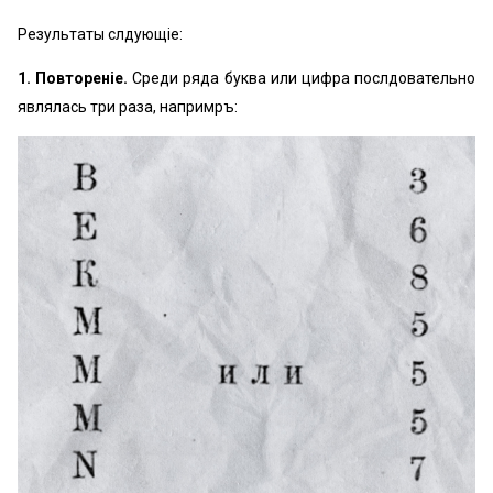
Результаты слѣдующіе:
1. Повтореніе.
Среди ряда буква или цифра послѣдовательно
являлась три раза, напримѣръ: