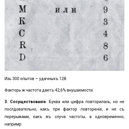
Изь 300 опытов — удачныхъ 128.
Факторь ж частота даетъ 42,6% внушаемости.
3. Сосуществованіе.
Буква или цифра повторилась, но не
послѣдовательно, какъ при факторѣ повтореніе, и не съ
перерывами, какъ въ случаѣ частоты, а одновременно,
напримѣрѣ: