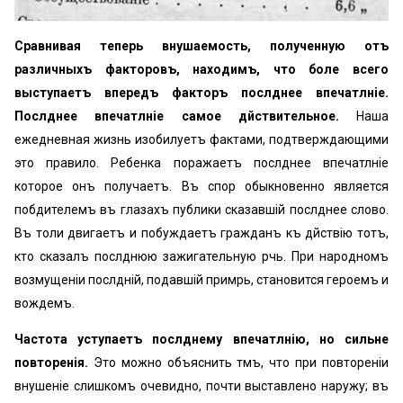
Сравнивая теперь внушаемость, полученную отъ
различныхъ факторовъ, находимъ, что болѣе всего
выступаетъ впередъ факторъ послѣднее впечатлѣніе.
Послѣднее впечатлѣніе самое дѣйствительное.
Наша
ежедневная жизнь изобилуетъ фактами, подтверждающими
это правило. Ребенка поражаетъ послѣднее впечатлѣніе
которое онъ получаетъ. Въ спорѣ обыкновенно является
побѣдителемъ въ глазахъ публики сказавшій послѣднее слово.
Въ толиѣ двигаетъ и побуждаетъ гражданъ къ дѣйствію тотъ,
кто сказалъ послѣднюю зажигательную рѣчь. При народномъ
возмущеніи послѣдній, подавшій примѣрь, становится героемъ и
вождемъ.
Частота уступаетъ послѣднему впечатлѣнію, но сильнѣе
повторенія.
Это можно объяснить тѣмъ, что при повтореніи
внушеніе слишкомъ очевидно, почти выставлено наружу; въ