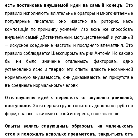
есть постановка внушаемой идеи на самый конецъ.
Это
правило исполняютъ вліятельные ораторы и многочитаемые
популярные писатели; оно извѣстно въ риторикѣ, какъ
композиція по принципу усиленія. Изо всѣхъ же способовъ
внушенія самый дѣйствительный, могущественный и успѣшный
— искусное соединеніе частоты и послѣдняго впечатлѣнія. Это
правило соблюдается Шекспиромъ въ рѣчи Антонія. Но каково
бы ни было значеніе отдѣльныхъ факторовъ, одно
установлено ясно и твердо: эти опыты дѣлають несомнѣнной
нормальную внушаемость, они доказываютъ ея присутствіе
въ среднемъ нормальномъ человѣкѣ.
Отъ внушенія идей я перешелъ ко внушенію движеній,
поступковъ.
Хотя первая группа опытовъ довольно груба по
формѣ, она все-таки имѣетъ свой интересъ, свое значеніе.
Опыты велись слѣдующимъ образомъ: на маленькомъ
столѣ я положилъ нѣсколько предметовъ, закрытыхъ отъ