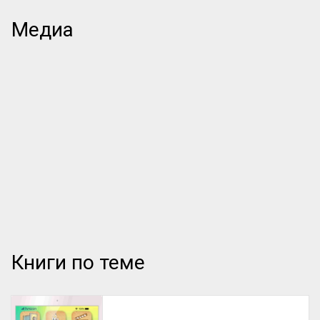
гигант McKinsey давно решил эту задачу. 
Для тех, кто не хочет терять экспертизу 
Медиа
при увольнении ключевых людей: 
читайте о «тактике Коломбо». Интервью 
заканчивается, все расслабляются, и 
именно тогда люди выдают самую 
ценную информацию. Ещё в тексте: 
проект «Байки путешественников» от 
Tearfund, алгоритм личной 
эффективности и «золотое правило» 
сетевых контактов.

Компания McKinsey имеет значительный 
опыт в проведении интервью, поэтому в 
ней разработана специальная методика.

Книги по теме