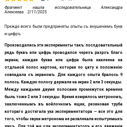
Фрагмент нашла исследовательница Александра
Алексеева
2/11/2025
Прежде всего были предприняты опыты съ внушеніемъ букв
и цифръ.
Производились эти эксперименты такъ: послѣдовательный
рядь буквъ или цифрь проводился черезъ разрѣзъ бѣлаго
экрана; каждая буква или цифра была наклеена на
отдѣльной полосѣ картона, которая по цвѣту и положенію
совпадала съ экраномъ. Для каждого опыта бралось 9
полось. Каждую полосу держали на экран 2 или 3 секунды.
Между каждыми двумя полосами промежуток времени
быль тоже 2 или 3 секунды. Время измѣрялось метрономъ,
заключеннымъ въ войлочномъ ящикѣ, резиновая труба
котораго достигала уха экспериментатора — все это для
того, чтобы звуки метронома не развлекали испытуемыхъ
лицъ. Для той же цѣли экспериментаторъ и его движенія