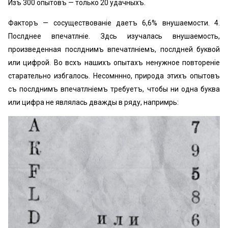
Изъ 300 опытовъ — только 20 удачныхъ.
Факторъ — сосуществованіе даетъ 6,6% внушаемости. 4.
Послѣднее впечатлѣніе. Здѣсь изучалась внушаемость,
произведенная послѣднимъ впечатлѣніемъ, послѣдней буквой
или цифрой. Во всѣхъ нашихъ опытахъ ненужное повтореніе
старательно избѣгалось. Несомнѣнно, природа этихъ опытовъ
съ послѣднимъ впечатлѣніемъ требуетъ, чтобы ни одна буква
или цифра не являлась дважды в ряду, напримѣрь: