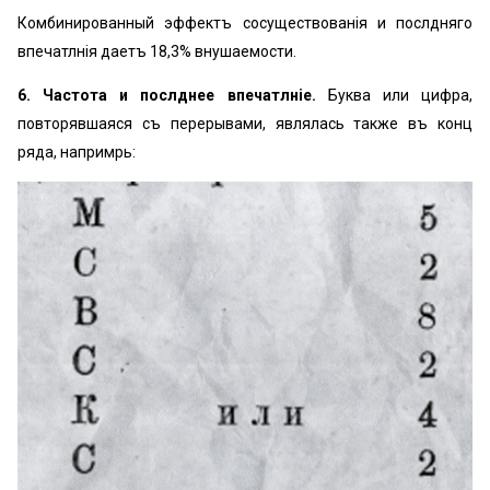
Комбинированный эффектъ сосуществованія и послѣдняго
впечатлѣнія даетъ 18,3% внушаемости.
6. Частота и послѣднее впечатлѣніе.
Буква или цифра,
повторявшаяся съ перерывами, являлась также въ концѣ
ряда, напримѣрь: