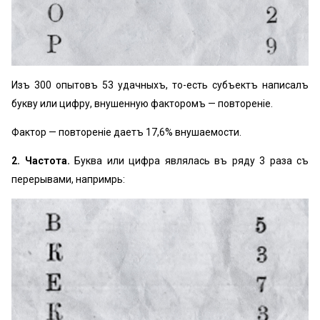
Изъ 300 опытовъ 53 удачныхъ, то-есть субъектъ написалъ
букву или цифру, внушенную факторомъ — повтореніе.
Фактор — повтореніе даетъ 17,6% внушаемости.
2. Частота.
Буква или цифра являлась въ ряду 3 раза съ
перерывами, напримѣрь: