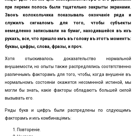
при перемѣнѣ полось были тщательно закрыты экранами.
Звонъ колокольчика показываль окончаніе ряда и
служилъ сигналомъ для того, чтобы субъекты
немедленно записывали на бумагѣ, находившейся въ ихъ
рукахъ, все, что пришло имъ въ голову въ этотъ моментъ:
буквы, цифры, слова, фразы, и проч.
Хотя отыскивалось доказательство нормальной
внушаемости, но опыты также распредѣлялись соотвѣтственно
различнымъ факторамъ для того, чтобы, когда внушеніе въ
нормальномъ состояніи окажется несомнѣнной истиной, мы
могли бы знать, какіе факторы обладаютъ большей силой
вызывать его.
Ряды букв и цифръ были распредѣлены по слѣдующимъ
факторамъ и ихъ комбинаціямъ:
Повтореніе.