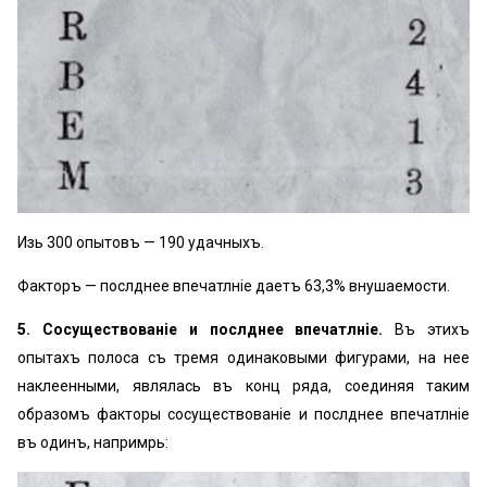
Изь 300 опытовъ — 190 удачныхъ.
Факторъ — послѣднее впечатлѣніе даетъ 63,3% внушаемости.
5. Сосуществованіе и послѣднее впечатлѣніе.
Въ этихъ
опытахъ полоса съ тремя одинаковыми фигурами, на нее
наклеенными, являлась въ концѣ ряда, соединяя таким
образомъ факторы сосуществованіе и послѣднее впечатлѣніе
въ одинъ, напримѣрь: