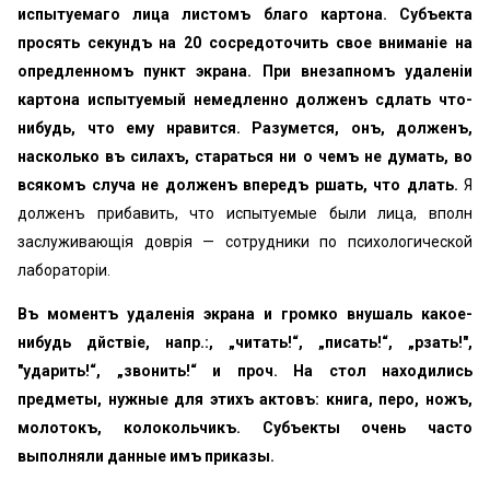
испытуемаго лица листомъ бѣлаго картона. Субъекта
просять секундъ на 20 сосредоточить свое вниманіе на
опредѣленномъ пунктѣ экрана. При внезапномъ удаленіи
картона испытуемый немедленно долженъ сдѣлать что-
нибудь, что ему нравится. Разумѣется, онъ, долженъ,
насколько въ силахъ, стараться ни о чемъ не думать, во
всякомъ случаѣ не долженъ впередъ рѣшать, что дѣлать.
Я
долженъ прибавить, что испытуемые были лица, вполнѣ
заслуживающія довѣрія — сотрудники по психологической
лабораторіи.
Въ моментъ удаленія экрана и громко внушаль какое-
нибудь дѣйствіе, напр.:, „читать!“, „писать!“, „рѣзать!",
"ударить!“, „звонить!“ и проч. На столѣ находились
предметы, нужные для этихъ актовъ: книга, перо, ножъ,
молотокъ, колокольчикъ. Субъекты очень часто
выполняли данные имъ приказы.