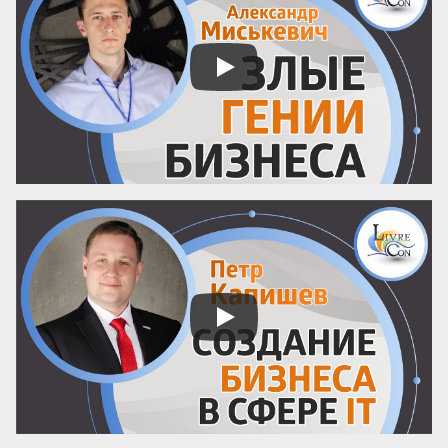
Бескорыстное служебное рвение 
благородно, утонченность и вежливость 
прекрасны. Возвышенные свойства 
внушают уважение, прекрасные любовь. 
Люди, чувство которых обращено 
преимущественно на прекрасное, ищут 
себе честных, вер...