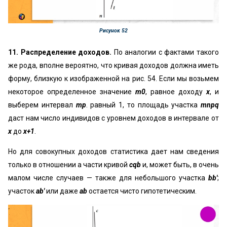
Рисунок 52
11. Распределение доходов.
По аналогии с фактами такого
же рода, вполне вероятно, что кривая доходов должна иметь
форму, близкую к изображенной на рис. 54. Если мы возьмем
некоторое определенное значение
m0
, равное доходу
х
, и
выберем интервал
mp
. равный 1, то площадь участка
mnpq
даст нам число индивидов с уровнем доходов в интервале от
x
до
x+1
.
Но для совокупных доходов статистика дает нам сведения
только в отношении а части кривой
cqb
и, может быть, в очень
малом числе случаев — также для небольшого участка
bb'
;
участок
ab'
или даже
аb
остается чисто гипотетическим.