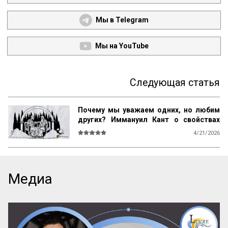
Мы в Telegram
Мы на YouTube
Следующая статья
Почему мы уважаем одних, но любим
других? Иммануил Кант о свойствах
возвышенного и прекрасного
4/21/2026
О СВОЙСТВАХ ВОЗВЫШЕННОГО И 
ПРЕКРАСНОГО У ЧЕЛОВЕКА ВООБЩЕ

Ум возвышен, остроумие прекрасно. 
Медиа
Смелость возвышенна и величественна, 
хитрость ничтожна, но красива. 
Осторожность, говорил Кромвель, есть 
добродетель бургомистра. Правдивость 
и честность просты и благородны, шутка 
и угодливая лесть тонки и красивы. 
Учтивость украшение добродетели. 