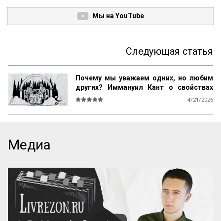
Мы на YouTube
Следующая статья
Почему мы уважаем одних, но любим
других? Иммануил Кант о свойствах
возвышенного и прекрасного
4/21/2026
О СВОЙСТВАХ ВОЗВЫШЕННОГО И 
ПРЕКРАСНОГО У ЧЕЛОВЕКА ВООБЩЕ

Ум возвышен, остроумие прекрасно. 
Медиа
Смелость возвышенна и величественна, 
хитрость ничтожна, но красива. 
Осторожность, говорил Кромвель, есть 
добродетель бургомистра. Правдивость 
и честность просты и благородны, шутка 
и угодливая лесть тонки и красивы. 
Учтивость украшение добродетели. 
Бескорыстное служебное рвение 
благородно, утонченность и вежливость 
прекрасны. Возвышенные свойства 