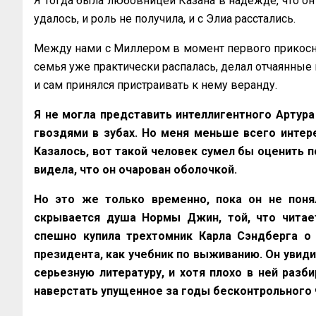
Я тогда была любовницей Казана в надежде, что он
удалось, и роль не получила, и с Элиа расстались.
Между нами с Миллером в момент первого прикоснов
семья уже практически распалась, делал отчаянные 
и сам принялся пристраивать к нему веранду.
Я не могла представить интеллигентного Артура 
гвоздями в зубах. Но меня меньше всего интер
Казалось, вот такой человек сумел бы оценить п
видела, что он очарован оболочкой.
Но это же только временно, пока он не поня
скрывается душа Нормы Джин, той, что читае
спешно купила трехтомник Карла Сэндберга о
президента, как учебник по выживанию. Он увид
серьезную литературу, и хотя плохо в ней разби
наверстать упущенное за годы бесконтрольного 