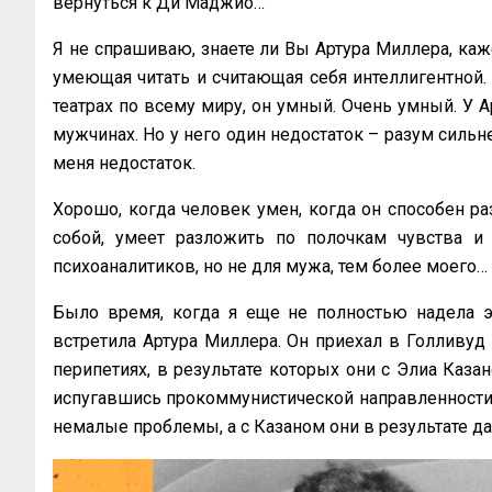
вернуться к Ди Маджио…
Я не спрашиваю, знаете ли Вы Артура Миллера, каже
умеющая читать и считающая себя интеллигентной. 
театрах по всему миру, он умный. Очень умный. У Ар
мужчинах. Но у него один недостаток – разум сильне
меня недостаток.
Хорошо, когда человек умен, когда он способен раз
собой, умеет разложить по полочкам чувства и
психоаналитиков, но не для мужа, тем более моего…
Было время, когда я еще не полностью надела эт
встретила Артура Миллера. Он приехал в Голливуд 
перипетиях, в результате которых они с Элиа Казан
испугавшись прокоммунистической направленности. 
немалые проблемы, а с Казаном они в результате даж