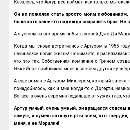
Казалось, что Артур все поймет, как только мы ока
Он не пожелал стать просто моим любовником, п
была хоть какая-то надежда сохранить брак. Не 
А я успела за это время побыть женой Джо Ди Мадж
Когда мы снова встретились с Артуром в 1955 году 
начиналась новая жизнь! Понимаете, я развязалась с
что это так. Собственная компания с Грином созд
Нью-Йорк приближал меня к совсем другой культур
А еще роман с Артуром Миллером, который затеял-т
понадобилось, как и мне когда-то с Догерти, немно
Вегасе, а очень скромно подальше от чужих глаз, чт
Артур умный, очень умный, он вращался совсем в и
замуж, я сумею заткнуть рты всем, кто твердил, 
меня, а не Мэрилин!