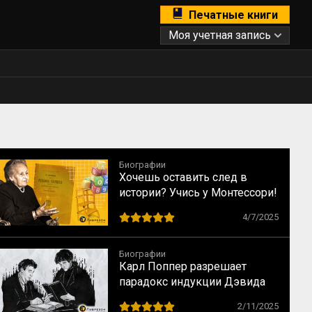
Печатные книги
Моя учетная запись
Биографии
Хочешь оставить след в
истории? Учись у Монтессори!
10 способов сохранить
4/7/2025
наследие
Биографии
Карл Поппер разрешает
парадокс индукции Дэвида
Юма
2/11/2025