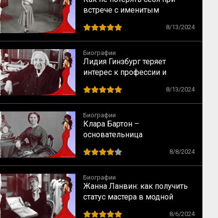
встрече с именитым
режиссером – опыт Одри
8/13/2024
Хепбёрн
Биографии
Лидия Гинзбург теряет
интерес к профессии и
сталкивается с кризисом
8/13/2024
Биографии
Клара Бартон –
основательница
Американского Красного
8/8/2024
Креста
Биографии
Жанна Ланвин: как получить
статус мастера в модной
индустрии
8/6/2024