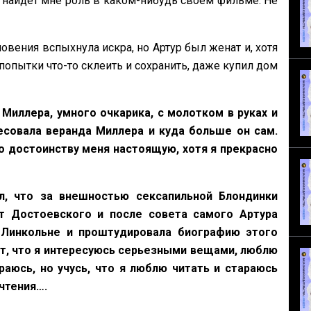
 найдет мне роль в каком-нибудь своем фильме. Не
ения вспыхнула искра, но Артур был женат и, хотя
попытки что-то склеить и сохранить, даже купил дом
Миллера, умного очкарика, с молотком в руках и
есовала веранда Миллера и куда больше он сам.
о достоинству меня настоящую, хотя я прекрасно
л, что за внешностью сексапильной Блондинки
т Достоевского и после совета самого Артура
 Линкольне и проштудировала биографию этого
ит, что я интересуюсь серьезными вещами, люблю
раюсь, но учусь, что я люблю читать и стараюсь
чтения….