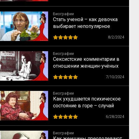
Биографии
Стать ученой – как девочка
выбирает непопулярное
предназначение
8/2/2024
Биографии
Сексистские комментарии в
отношении женщин-учёных
как норма в науке XX века
7/10/2024
Биографии
Как ухудшается психическое
состояние в горе – случай
Натальи Бехтеревой
6/28/2024
Биографии
Как женщины преодолевают