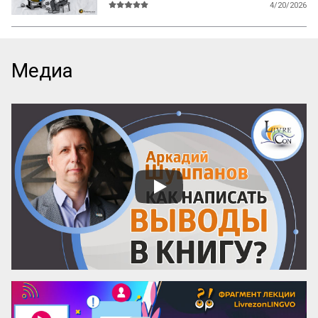
4/20/2026
В мире существует множество 
литературы, рассказывающей 
начинающим авторам о том, как и что 
писать, каким должен быть сюжет, герои, 
Медиа
язык, образы и оформление. Но нет ни 
одной книги, которая бы рассказывала о 
самом главном — как придумать 
название! А ведь именно название, а 
вовсе не содержание, приносит книге 
успех! Кто думает иначе — пусть 
проведет простой эксперимент: спросит 
у кого угодно, какая книга более 
знаменита: про черта в городе или про 
джинна в деревне? Никто вам ничего 
вразумительного не скажет. Но если 
поставить вопрос иначе: какая книга 
более знаменита: «‎Мастер и Маргарита» 
или «...