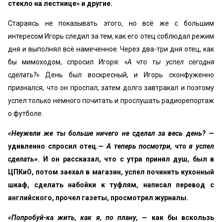
стекло на лестнице» и другие.
Стараясь не показывать этого, но всё же с большим
интересом Игорь следил за тем, как его отец соблюдал режим
дня и выполнял всё намеченное. Через два-три дня отец, как
бы мимоходом, спросил Игоря:
«А что ты успел сегодня
сделать?»
День был воскресный, и Игорь сконфуженно
признался, что он проспал, затем долго завтра­кал и поэтому
успел только немного почитать и прослу­шать радиорепортаж
о футболе.
«Неужели же ты больше ничего не сделал за весь день?
—
удивленно спросил отец.—
А теперь посмотри, что я успел
сделать»
. И он рассказал, что с утра принял душ, был в
ЦПКиО, потом заехал в магазин, успел починить кухонный
шкаф, сде­лать набойки к туфлям, написал перевод с
английского, прочел газеты, просмотрел журналы.
«Попробуй-ка жить, как я, по плану,
— как бы вскользь