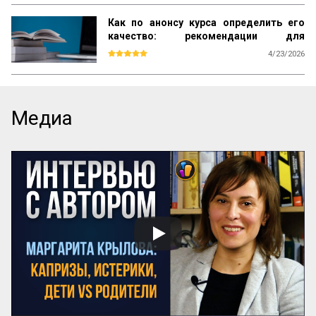
Как по анонсу курса определить его
качество: рекомендации для
студентов
4/23/2026
Каждый день вы видите объявления об 
образовательных курсах. Как среди них 
найти тот, который даст реальные 
знания, а не только яркие обещания? Эта 
Медиа
памятка – ваш инструмент. Она поможет 
читать анонсы осознанно, отделять 
содержательные предложения от пустых 
слов и выбирать курсы с практической 
пользой.

Почему можно доверять анонсу? 
Содержание публичного объявления 
почти всегда отражает суть самой 
программы. Если организаторы вложили 
силы в качественный курс, они 
обязательно напишут об этом конкретно. 
И наоборот: размытые фразы и 
отсутствие деталей – верный ...