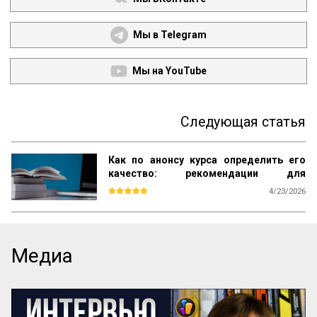
Мы в Telegram
Мы на YouTube
Следующая статья
Как по анонсу курса определить его
качество: рекомендации для
студентов
4/23/2026
Каждый день вы видите объявления об 
образовательных курсах. Как среди них 
найти тот, который даст реальные 
знания, а не только яркие обещания? Эта 
Медиа
памятка – ваш инструмент. Она поможет 
читать анонсы осознанно, отделять 
содержательные предложения от пустых 
слов и выбирать курсы с практической 
пользой.
