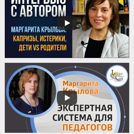
Почему можно доверять анонсу? 
Содержание публичного объявления 
почти всегда отражает суть самой 
программы. Если организаторы вложили 
силы в качественный курс, они 
обязательно напишут об этом конкретно. 
И наоборот: размытые фразы и 
отсутствие деталей – верный ...