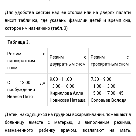
Для удобства сестры над ее столом или на дверях палаты
висит табличка, где указаны фамилии детей и время сна,
которое им назначено (табл. 3).
Таблица 3.
Режим с
Режим с
Режим с
однократным
двукратным сном
троекратным сном
сном
9.00—11.00
7.30— 9.30
С 13.00 до
13.00—16.00
11.30—13.30
пробуждения
Кириллова Алла
15.30—17.30—45
Иванов Петя
Новикова Наташа
Соловьев Володя
Детей, находящихся на грудном вскармливании, помещают в
больницу вместе с матерью, и выполнение режима,
назначенного ребенку врачом, возлагают на мать.