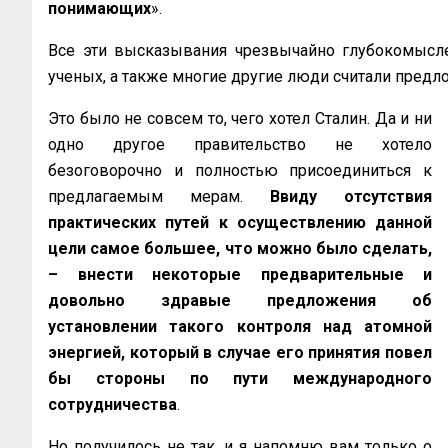
понимающих
».
Все эти высказывания чрезвычайно глубокомысле
ученых, а также многие другие люди считали пре
Это было не совсем то, чего хотел Сталин. Да и ни
одно другое правительство не хотело
безоговорочно и полностью присоединиться к
предлагаемым мерам.
Ввиду отсутствия
практических путей к осуществлению данной
цели самое большее, что можно было
сделать,
– внести некоторые предварительные и
довольно здравые предложения об
установлении такого контроля над атомной
энергией, который в случае его принятия повел
бы стороны по пути международного
сотрудничества
.
Но получилось не так, и я напомню
вам только о