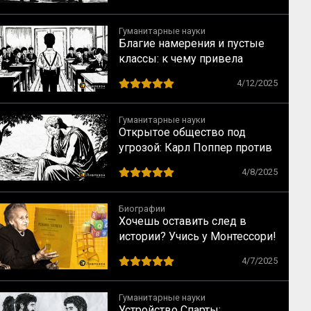
промышленность, по Адаму
Смиту
Гуманитарные науки
Благие намерения и пустые
классы: к чему привела
школьная интеграция в США
4/12/2025
Гуманитарные науки
Открытое общество под
угрозой: Карл Поппер против
идеалов Платона
4/8/2025
Биографии
Хочешь оставить след в
истории? Учись у Монтессори!
10 способов сохранить
4/7/2025
наследие
Гуманитарные науки
Устройство Спарты: