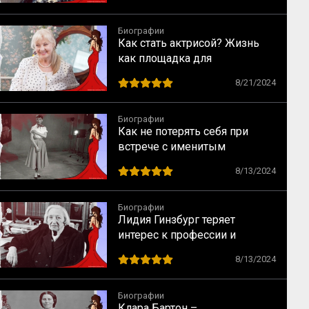
Биографии
Как стать актрисой? Жизнь
как площадка для
перевоплощений
8/21/2024
Биографии
Как не потерять себя при
встрече с именитым
режиссером – опыт Одри
8/13/2024
Хепбёрн
Биографии
Лидия Гинзбург теряет
интерес к профессии и
сталкивается с кризисом
8/13/2024
Биографии
Клара Бартон –