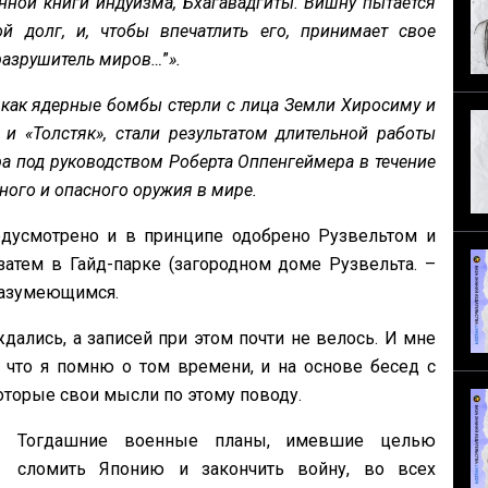
ной книги индуизма, Бхагавадгиты. Вишну пытается
й долг, и, чтобы впечатлить его, принимает свое
 разрушитель миров…
”
».
 как ядерные бомбы стерли с лица Земли Хиросиму и
 «Толстяк», стали результатом длительной работы
ра под руководством Роберта Оппенгеймера в течение
ного и опасного оружия в мире.
усмотрено и в принципе одобрено Рузвельтом и
атем в Гайд-парке (загородном доме Рузвельта. –
 разумеющимся.
дались, а записей при этом почти не велось. И мне
, что я помню о том времени, и на основе бесед с
оторые свои мысли по этому поводу.
Тогдашние военные планы, имевшие целью
сломить Японию и закончить войну, во всех