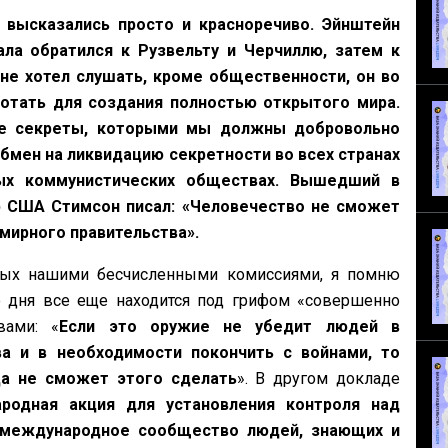
 высказались просто и красноречиво.
Эйнштейн
ала обратился к Рузвельту и
Черчиллю, затем к
 не хотел слушать, кроме
общественности, он во
отать для создания
полностью открытого мира.
е секреты,
которыми мы должны добровольно
обмен
на ликвидацию секретности во всех странах
ых
коммунистических обществах. Вышедший в
 США Стимсон писал: «Человечество не сможет
емирного правительства».
ных нашими бесчисленными комиссиями, я
помню
о дня все еще находится под грифом
«совершенно
вами: «
Если это оружие не
убедит людей в
ва и в необходимости
покончить с войнами, то
да не сможет этого
сделать
». В другом докладе
родная акция
для установления контроля над
международное сообщество людей, знающих и