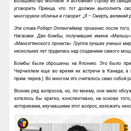
Большинство молчали. Я вспомнил строку из священ
уговорить Принца, что тот должен выполнять сво
многорукое обличье и говорит:
„
Я – Смерть, великий
Эти слова Роберт Оппенгеймер произнес после того,
Нагасаки. Две бомбы, получившие имена «Малыш» и
«Манхэттенского проекта». Группа лучших ученых ми
нескольких лет трудилась над созданием самого мощ
Бомбы были сброшены на Японию. Это было пред
Черчиллем еще во время их встречи в Канаде, а з
прим. перев.). Во многом это считалось само собой
Возник ряд вопросов, но, по-моему, они мало обсуж
хотелось бы кратко, конспективно, на основе того
историками, изучавшими этот вопрос, изложить нек