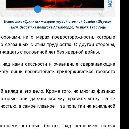
Испытание «Тринити» — взрыв первой атомной бомбы «Штучка»
(англ. Gadget) на полигоне Аламогордо, 16 июля 1945 года
торонами, ни о мерах
предосторожности, которые
 о связанных
с этим трудностях. С другой стороны,
тнадцать с половиной лет без ядерной войны.
 над нами опасности и очевидные сдерживающие
 могу лишь посоветовать придерживаться трезвого
й вклад в это дело.
Кроме того, на многих физиках
которые
они давали своему правительству, за те
ностью, а самое главное – за попытки на начальной
оллеги, которые бьются над
решением новых