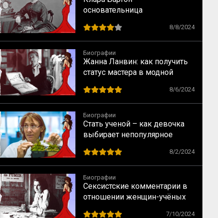
основательница
Американского Красного
8/8/2024
Креста
Биографии
Жанна Ланвин: как получить
статус мастера в модной
индустрии
8/6/2024
Биографии
Стать ученой – как девочка
выбирает непопулярное
предназначение
8/2/2024
Биографии
Сексистские комментарии в
отношении женщин-учёных
как норма в науке XX века
7/10/2024