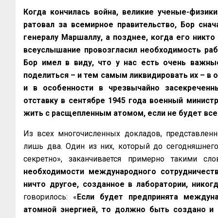
Когда кончилась война, великие ученые-физики
ратовал за всемирное правительство, Бор снач
генералу Маршаллу, а позднее, когда его никто
всеуслышание провозгласил необходимость раб
Бор имел в виду, что у нас есть очень важны
поделиться – и тем самым ликвидировать их – в 
и в особенности в чрезвычайно засекреченн
отставку в сентябре 1945 года военный
министр
жить с расщепленным атомом,
если не будет вс
Из всех многочисленных докладов, представлен
лишь два. Один из них, который до сегодняшнег
секретно», заканчивается примерно такими сло
необходимости международного сотрудничест
ничто другое, созданное в лаборатории, никог
говорилось: «
Если будет предпринята междуна
атомной энергией, то должно быть создано и