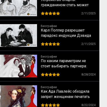
гражданином стать может
(не) каждый
2/11/2025
Биографии
Карл Поппер разрешает
парадокс индукции Дэвида
Юма
2/11/2025
Биографии
По каким параметрам не
стоит выбирать партнера:
случай Элизабет Тейлор
8/28/2024
Биографии
Как Ада Лавлейс обходила
запрет женщинам печатать
научные статьи
8/22/2024