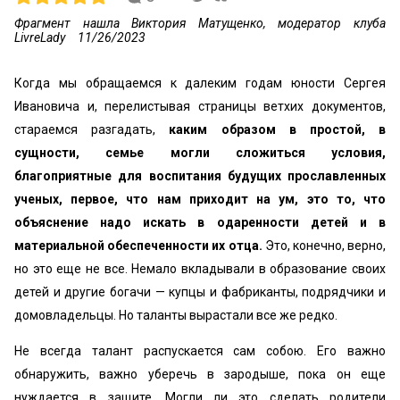
Фрагмент нашла Виктория Матущенко, модератор клуба
LivreLady
11/26/2023
Когда мы обращаемся к далеким годам юности Сергея
Ивановича и, перелистывая страницы ветхих документов,
стараемся разгадать,
каким образом в простой, в
сущности, семье могли сложиться условия,
благоприятные для воспитания будущих прославленных
ученых, первое, что нам приходит на ум, это то, что
объяснение надо искать в одаренности детей и в
материальной обеспеченности их отца.
Это, конечно, верно,
но это еще не все. Немало вкладывали в образование своих
детей и другие богачи — купцы и фабриканты, подрядчики и
домовладельцы. Но таланты вырастали все же редко.
Не всегда талант распускается сам собою. Его важно
обнаружить, важно уберечь в зародыше, пока он еще
нуждается в защите. Могли ли это сделать родители