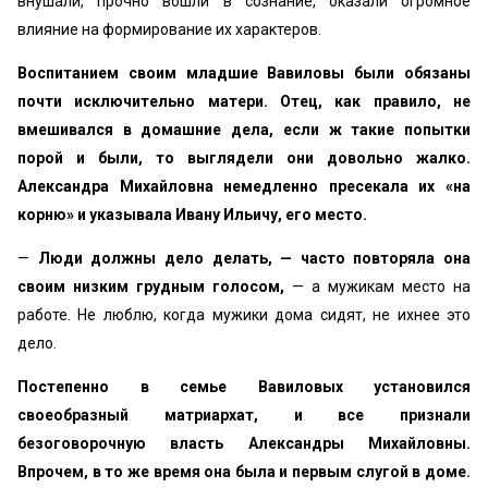
внушали, прочно вошли в сознание, оказали огромное
влияние на формирование их характеров.
Воспитанием своим младшие Вавиловы были обязаны
почти исключительно матери. Отец, как правило, не
вмешивался в домашние дела, если ж такие попытки
порой и были, то выглядели они довольно жалко.
Александра Михайловна немедленно пресекала их «на
корню» и указывала Ивану Ильичу, его место.
—
Люди должны дело делать, — часто повторяла она
своим низким грудным голосом,
— а мужикам место на
работе. Не люблю, когда мужики дома сидят, не ихнее это
дело.
Постепенно в семье Вавиловых установился
своеобразный матриархат, и все признали
безоговорочную власть Александры Михайловны.
Впрочем, в то же время она была и первым слугой в доме.