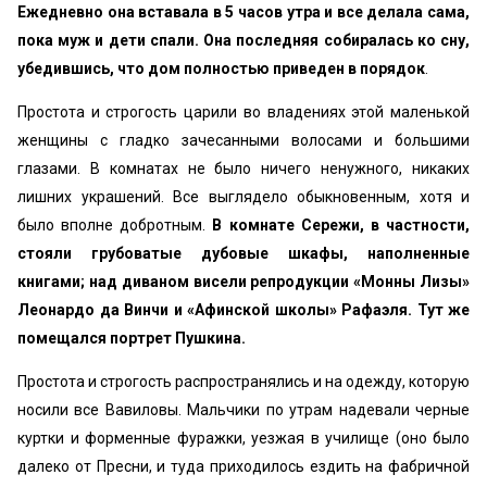
Ежедневно она вставала в 5 часов утра и все делала сама,
пока муж и дети спали. Она последняя собиралась ко сну,
убедившись, что дом полностью приведен в порядок
.
Простота и строгость царили во владениях этой маленькой
женщины с гладко зачесанными волосами и большими
глазами. В комнатах не было ничего ненужного, никаких
лишних украшений. Все выглядело обыкновенным, хотя и
было вполне добротным.
В комнате Сережи, в частности,
стояли грубоватые дубовые шкафы, наполненные
книгами; над диваном висели репродукции «Монны Лизы»
Леонардо да Винчи и «Афинской школы» Рафаэля. Тут же
помещался портрет Пушкина.
Простота и строгость распространялись и на одежду, которую
носили все Вавиловы. Мальчики по утрам надевали черные
куртки и форменные фуражки, уезжая в училище (оно было
далеко от Пресни, и туда приходилось ездить на фабричной