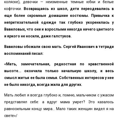
коляске), девочки — неизменные темные юбки и белые
кофточки.
Возвращаясь из школ, дети переодевались в
еще более скромные домашние костюмы. Привычка к
непритязательной одежде так глубоко укоренилась у
Вавиловых, что они и взрослыми никогда ничего цветного
и яркого не носили, даже галстуков.
Вавиловы обожали свою мать. Сергей Иванович в тетради
воспоминаний писал:
«Мать, замечательная, редкостная по нравственной
высоте... окончила только начальную школу, и весь
смысл житья ее была семья.
Собственных интересов у нее
не было никогда, всегда жила для других.
Мать любил я всегда глубоко и, помню, мальчиком с ужасом
представлял себе: а вдруг мама умрет? Это казалось
равносильным концу мира... Мало таких женщин видел я на
свете»/