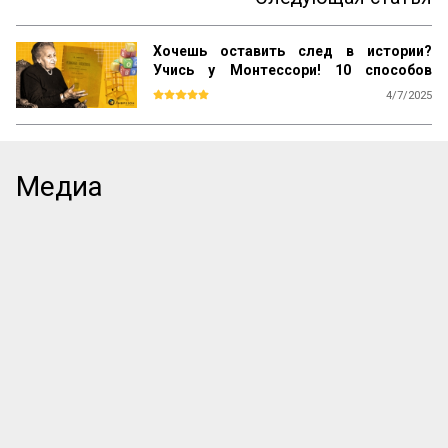
Хочешь оставить след в истории?
Учись у Монтессори! 10 способов
сохранить наследие
4/7/2025
Почему даже самые выдающиеся 
педагогические идеи могут быть забыты 
спустя десятилетия? Почему успешные 
методики не всегда получают широкое 
Медиа
распространение? Как убедиться, что 
ваш труд продолжат будущие 
поколения? Ответы на эти вопросы 
можно найти, изучив опыт Марии 
Монтессори — педагога, который не 
только разработал уникальную систему 
воспитания, но и создал механизм её 
сохранения и развития по всему миру.

Эти вопросы особенно актуальны для 
женщин-новаторов, которые 
разрабатывают авторские методики, но 
сталкиваются с трудностями в их 
продвижении и институ...