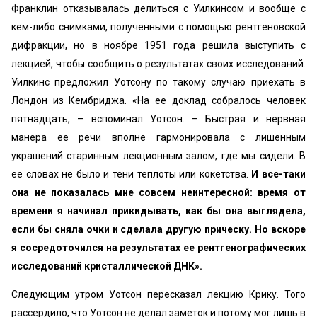
Франклин отказывалась делиться с Уилкинсом и вообще с
кем-либо снимками, полученными с помощью рентгеновской
дифракции, но в ноябре 1951 года решила выступить с
лекцией, чтобы сообщить о результатах своих исследований.
Уилкинс предложил Уотсону по такому случаю приехать в
Лондон из Кембриджа. «‎На ее доклад собралось человек
пятнадцать, – вспоминал Уотсон. – Быстрая и нервная
манера ее речи вполне гармонировала с лишенным
украшений старинным лекционным залом, где мы сидели. В
ее словах не было и тени теплоты или кокетства.
И все-таки
она не показалась мне совсем неинтересной: время от
времени я начинал прикидывать, как бы она выглядела,
если бы сняла очки и сделала другую прическу. Но вскоре
я сосредоточился на результатах ее рентгенографических
исследований кристаллической ДНК».
Следующим утром Уотсон пересказал лекцию Крику. Того
рассердило, что Уотсон не делал заметок и потому мог лишь в