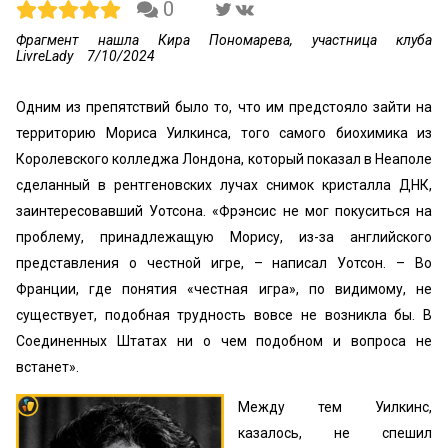
0
Фрагмент нашла Кира Пономарева, участница клуба
LivreLady
7/10/2024
Одним из препятствий было то, что им предстояло зайти на
территорию Мориса Уилкинса, того самого биохимика из
Королевского колледжа Лондона, который показал в Неаполе
сделанный в рентгеновских лучах снимок кристалла ДНК,
заинтересовавший Уотсона. «‎Фрэнсис не мог покуситься на
проблему, принадлежащую Морису, из-за английского
представления о честной игре, – написал Уотсон. – Во
Франции, где понятия «честная игра», по видимому, не
существует, подобная трудность вовсе не возникла бы. В
Соединенных Штатах ни о чем подобном и вопроса не
встанет».
Между тем Уилкинс,
казалось, не спешил