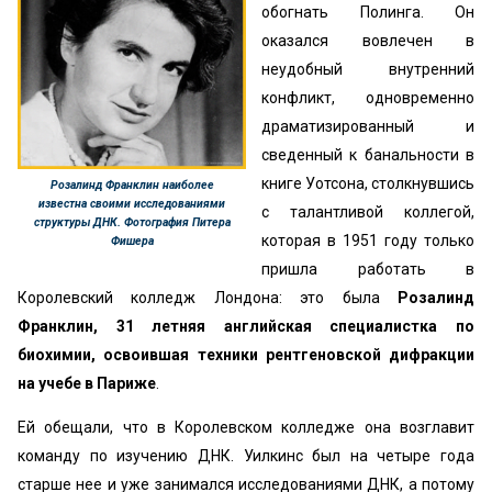
обогнать Полинга. Он
оказался вовлечен в
неудобный внутренний
конфликт, одновременно
драматизированный и
сведенный к банальности в
книге Уотсона, столкнувшись
Розалинд Франклин наиболее
известна своими исследованиями
с талантливой коллегой,
структуры ДНК. Фотография Питера
которая в 1951 году только
Фишера
пришла работать в
Королевский колледж Лондона: это была
Розалинд
Франклин, 31 летняя английская специалистка по
биохимии, освоившая техники рентгеновской дифракции
на учебе в Париже
.
Ей обещали, что в Королевском колледже она возглавит
команду по изучению ДНК. Уилкинс был на четыре года
старше нее и уже занимался исследованиями ДНК, а потому