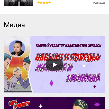
деструктивные сообщества
9/25/2025
Представьте: у вас закончились пары или 
уроки, и вдруг кто-то из знакомых зовёт в 
клуб. Звучит заманчиво, особенно если 
это место по интересам или площадка 
Медиа
для обсуждения идей. Но что, если 
сообщество окажется вовсе не 
безобидным — например, сектой? Не 
стоит думать, что туда попадают только 
«странные» или «сумасшедшие». Такие 
группы действуют по универсальным 
схемам, и зацепить они могут любого.

Как понять, что вы или ваш друг 
оказались в опасном сообществе? Меня 
зовут Захар Федин, я пишу книгу про 
молодежную деградацию. В частности, 
уже больше года изуча...