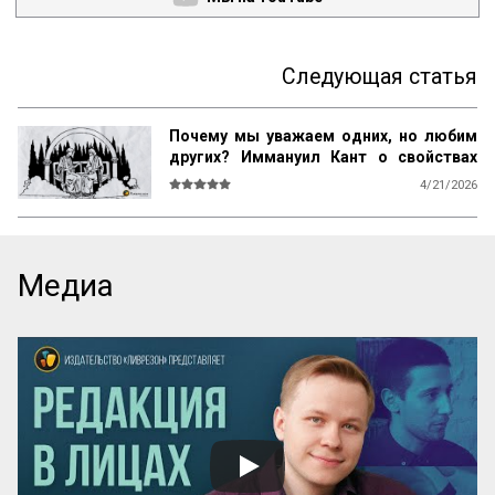
Следующая статья
Почему мы уважаем одних, но любим
других? Иммануил Кант о свойствах
возвышенного и прекрасного
4/21/2026
О СВОЙСТВАХ ВОЗВЫШЕННОГО И 
ПРЕКРАСНОГО У ЧЕЛОВЕКА ВООБЩЕ

Ум возвышен, остроумие прекрасно. 
Медиа
Смелость возвышенна и величественна, 
хитрость ничтожна, но красива. 
Осторожность, говорил Кромвель, есть 
добродетель бургомистра. Правдивость 
и честность просты и благородны, шутка 
и угодливая лесть тонки и красивы. 
Учтивость украшение добродетели. 
Бескорыстное служебное рвение 
благородно, утонченность и вежливость 
прекрасны. Возвышенные свойства 
внушают уважение, прекрасные любовь. 
Люди, чувство которых обращено 
преимущественно на прекрасное, ищут 