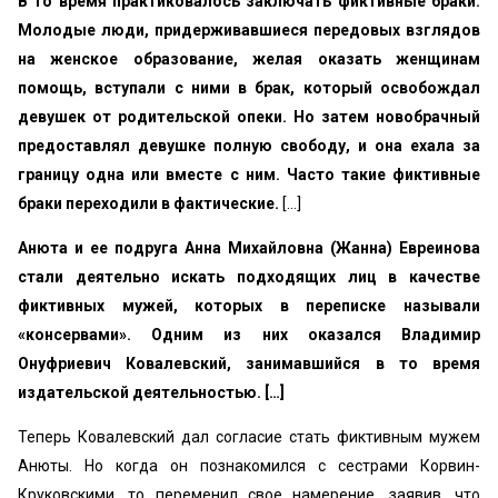
В то время практиковалось заключать фиктивные бра­ки.
Молодые люди, придерживавшиеся передовых взгля­дов
на женское образование, желая оказать женщинам
помощь, вступали с ними в брак, который освобождал
девушек от родительской опеки. Но затем новобрачный
предоставлял девушке полную свободу, и она ехала за
границу одна или вместе с ним. Часто такие фиктивные
браки переходили в фактические.
[…]
Анюта и ее подруга Анна Михайловна (Жанна) Евреинова
стали деятельно искать подходящих лиц в каче­стве
фиктивных мужей, которых в переписке называли
«консервами». Одним из них оказался Владимир
Онуфриевич Ковалевский, занимавшийся в то время
издатель­ской деятельностью. […]
Теперь Ковалевский дал согласие стать фиктивным мужем
Анюты. Но когда он познакомился с сестрами Корвин-
Круковскими, то переменил свое намерение, за­явив, что