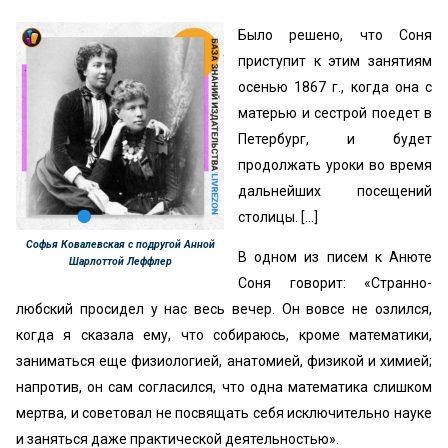
Было решено, что Соня
приступит к этим занятиям
осенью 1867 г., когда она с
матерью и сестрой поедет в
Петербург, и будет
продолжать уроки во время
дальней­ших посещений
столицы. […]
Софья Ковалевская с подругой Анной
В одном из писем к Анюте
Шарлоттой Леффлер
Соня говорит: «Странно­
любский просидел у нас весь вечер. Он вовсе не озлился,
когда я сказала ему, что собираюсь, кроме математики,
заниматься еще физиологией, анатомией, физикой и хи­мией;
напротив, он сам согласился, что одна математика слишком
мертва, и советовал не посвящать себя исклю­чительно науке
и заняться даже практической деятель­ностью».