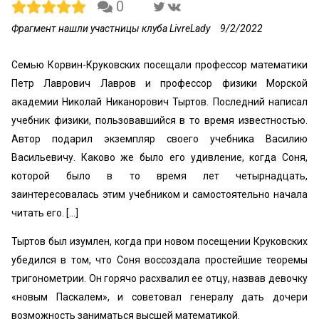
0
Фрагмент нашли участницы клуба LivreLady
9/2/2022
Семью Корвин-Круковских посещали профессор мате­матики
Петр Лаврович Лавров и профессор физики Морской
академии Николай Никанорович Тыртов. Пос­ледний написал
учебник физики, пользовавшийся в то время известностью.
Автор подарил экземпляр своего учебника Василию
Васильевичу. Каково же было его удивление, когда Соня,
которой было в то время лет четырнадцать,
заинтересовалась этим учебником и само­стоятельно начала
читать его. […]
Тыртов был изумлен, когда при новом посещении Круковских
убедился в том, что Соня воссоздала прос­тейшие теоремы
тригонометрии. Он горячо расхвалил ее отцу, назвав девочку
«новым Паскалем», и советовал ге­нералу дать дочери
возможность заниматься высшей математикой.