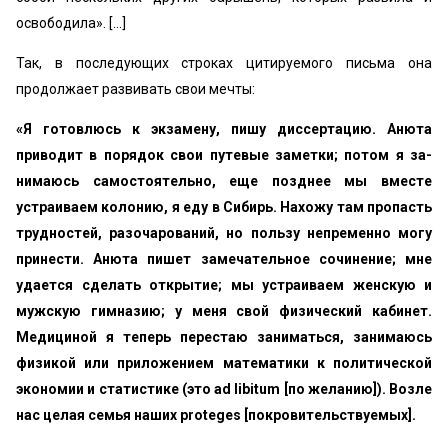
освободила». […]
Так, в последующих строках цитируемого письма она
продолжает развивать свои мечты:
«Я готовлюсь к экзамену, пишу диссертацию. Анюта
приводит в порядок свои путевые заметки; потом я за­
нимаюсь самостоятельно, еще позднее мы вместе
устраи­ваем колонию, я еду в Сибирь. Нахожу там пропасть
трудностей, разочарований, но пользу непременно могу
принести. Анюта пишет замечательное сочинение; мне
удается сделать открытие; мы устраиваем женскую и
муж­скую гимназию; у меня свой физический кабинет.
Меди­циной я теперь перестаю заниматься, занимаюсь
физикой или приложением математики к политической
экономии и статистике (это ad libitum [по желанию]). Возле
нас целая семья наших proteges [покровительствуемых].