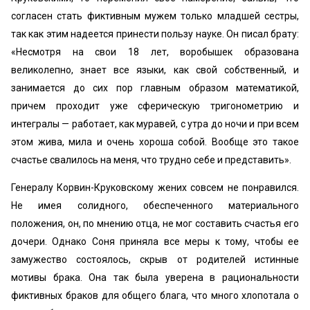
согласен стать фиктивным мужем только млад­шей сестры,
так как этим надеется принести пользу нау­ке. Он писал брату:
«Несмотря на свои 18 лет, воробы­шек образована
великолепно, знает все языки, как свой собственный, и
занимается до сих пор главным образом математикой,
причем проходит уже сферическую тригоно­метрию и
интегралы — работает, как муравей, с утра до ночи и при всем
этом жива, мила и очень хороша собой. Вообще это такое
счастье свалилось на меня, что трудно себе и представить».
Генералу Корвин-Круковскому жених совсем не по­нравился.
Не имея солидного, обеспеченного материаль­ного
положения, он, по мнению отца, не мог составить счастья его
дочери. Однако Соня приняла все меры к тому, чтобы ее
замужество состоялось, скрыв от родите­лей истинные
мотивы брака. Она так была уверена в рациональности
фиктивных браков для общего блага, что много хлопотала о