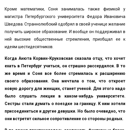
Кроме математики, Соня занималась также физикой у
магистра Петербургского университета Федора Ивано­вича
Шведова. Страннолюбский одобрял в своей ученице желание
получить широкое образование. И вообще он под­держивал в
ней высокие общественные стремления, при­общал ее к
идеям шестидесятников.
Когда Анюта Корвин-Круковская сказала отцу, что хочет
ехать в Петербург учиться, он страшно рассердил­ся. В то
же время и Соня все более стремилась к расши­рению
своего образования. Она мечтала о том, что от­кроет
новую дорогу для женщин, станет ученой. Для этого надо
было слушать лекции в каком-нибудь универ­ситете.
Сестры стали думать о поездке за границу. К ним хотели
присоединиться и другие девушки. Но было оче­видно, что
они встретят сильное сопротивление со сторо­ны родных.