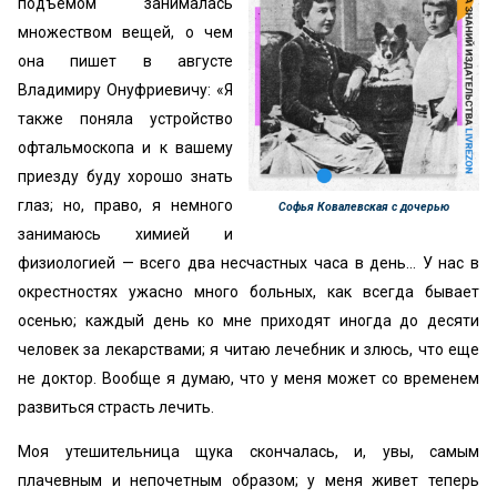
подъемом занималась
множе­ством вещей, о чем
она пишет в августе
Владимиру Онуфриевичу: «Я
также поняла устройство
офтальмоско­па и к вашему
приезду буду хорошо знать
глаз; но, право, я немного
Софья Ковалевская с дочерью
занимаюсь химией и
физиологией — всего два несчастных часа в день... У нас в
окрестностях ужасно много больных, как всегда бывает
осенью; каж­дый день ко мне приходят иногда до десяти
человек за лекарствами; я читаю лечебник и злюсь, что еще
не док­тор. Вообще я думаю, что у меня может со временем
развиться страсть лечить.
Моя утешительница щука скончалась, и, увы, самым
плачевным и непочетным образом; у меня живет теперь