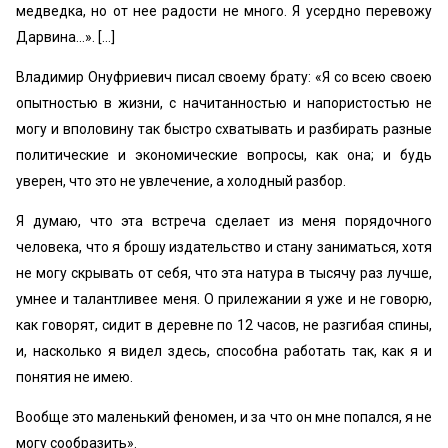
медведка, но от нее радости не много. Я усердно перевожу
Дарвина...». […]
Владимир Онуфриевич писал своему брату: «Я со всею своею
опытностью в жизни, с начитанностью и напори­стостью не
могу и вполовину так быстро схватывать и разбирать разные
политические и экономические вопросы, как она; и будь
уверен, что это не увлечение, а холодный разбор.
Я думаю, что эта встреча сделает из меня порядоч­ного
человека, что я брошу издательство и стану зани­маться, хотя
не могу скрывать от себя, что эта натура в тысячу раз лучше,
умнее и талантливее меня. О приле­жании я уже и не говорю,
как говорят, сидит в деревне по 12 часов, не разгибая спины,
и, насколько я видел здесь, способна работать так, как я и
понятия не имею.
Вообще это маленький феномен, и за что он мне по­пался, я не
могу сообразить».