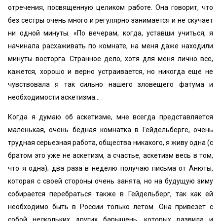
отречения, посвященную целиком ра­боте. Она говорит, что
без сестры очень много и регуляр­но занимается и не скучает
ни одной минуты. «По вече­рам, когда, уставши учиться, я
начинала расхаживать по комнате, на меня даже находили
минуты восторга. Странное дело, хотя для меня лично все,
кажется, хорошо и верно устраивается, но никогда еще не
чувствовала я так сильно нашего зловещего фатума и
необходимости аскетизма...
Когда я думаю об аскетизме, мне всегда представляет­ся
маленькая, очень бедная комнатка в Гейдельберге, очень
трудная серьезная работа, общества никакого, я живу одна (с
братом это уже не аскетизм, а счастье, аскетизм весь в том,
что я одна); два раза в неделю по­лучаю письма от Анюты,
которая с своей стороны очень занята, но на будущую зиму
собирается перебраться так­же в Гейдельберг, так как ей
необходимо быть в России только летом. Она привезет с
собой нескольких других барышень, которых развила и