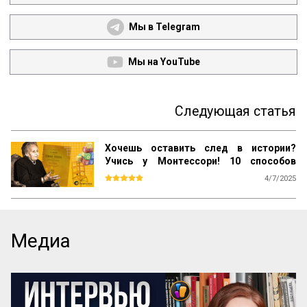
Мы в Telegram
Мы на YouTube
Следующая статья
Хочешь оставить след в истории?
Учись у Монтессори! 10 способов
сохранить наследие
4/7/2025
Почему даже самые выдающиеся 
педагогические идеи могут быть забыты 
спустя десятилетия? Почему успешные 
методики не всегда получают широкое 
Медиа
распространение? Как убедиться, что 
ваш труд продолжат будущие 
поколения? Ответы на эти вопросы 
можно найти, изучив опыт Марии 
Монтессори — педагога, который не 
только разработал уникальную систему 
воспитания, но и создал механизм её 