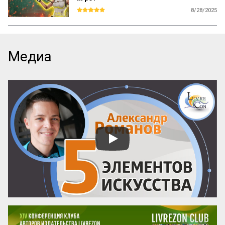
8/28/2025
Это второй материал в серии «Обучение 
игре». В предыдущем мы обсуждали, что 
такое туториал вообще, перед нами 
стояла задача — ввести зрителя в курс 
Медиа
проблемы и продемонстрировать задачи 
туториала на примере небольшого 
интерфейсного элемента. В этот раз речь 
пойдёт о более сложных решениях, а 
именно об обучающем уровне.

Смотрите видеоверсию этого материала 
на YouTube-канале конференций 
LivreCon

Под обучающим уровнем понимается 
участок игры, в котором игрок 
знакомится с новым типом задач и 
отрабатывает нужный навык (как...