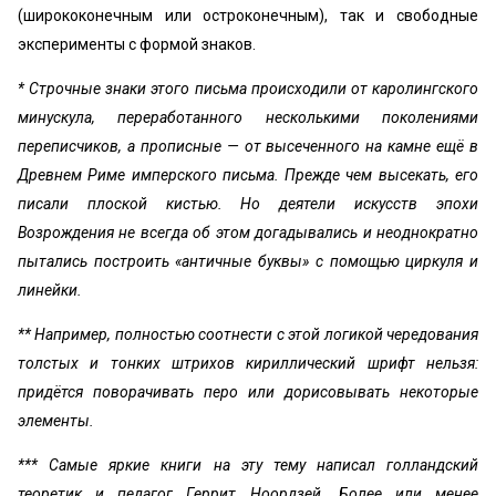
(ширококонечным или остроконечным), так и свободные
эксперименты с формой знаков.
* Строчные знаки этого письма происходили от каролингского
минускула, переработанного несколькими поколениями
переписчиков, а прописные — от высеченного на камне ещё в
Древнем Риме имперского письма. Прежде чем высекать, его
писали плоской кистью. Но деятели искусств эпохи
Возрождения не всегда об этом догадывались и неоднократно
пытались построить «античные буквы» с помощью циркуля и
линейки.
** Например, полностью соотнести с этой логикой чередования
толстых и тонких штрихов кириллический шрифт нельзя:
придётся поворачивать перо или дорисовывать некоторые
элементы.
*** Самые яркие книги на эту тему написал голландский
теоретик и педагог Геррит Ноордзей. Более или менее