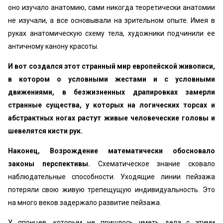
оно изучало анатомию, сами никогда теоретически анатомии
не изучали, а все основывали на зрительном опыте. Имея в
руках анатомическую схему тела, художники подчинили ее
античному канону красоты.
И вот создался этот странный мир европейской живописи,
в котором о условными жестами и с условными
движениями, в безжизненных драпировках замерли
странные существа, у которых на логических торсах и
абстрактных ногах растут живые человеческие головы и
шевелятся кисти рук.
Наконец, Возрождение математически обосновало
законы перспективы.
Схематическое знание сковало
наблюдательные способности. Уходящие линии пейзажа
потеряли свою живую трепещущую индивидуальность. Это
на много веков задержало развитие пейзажа.
У японцев, которым не пришлось иметь дела с этими