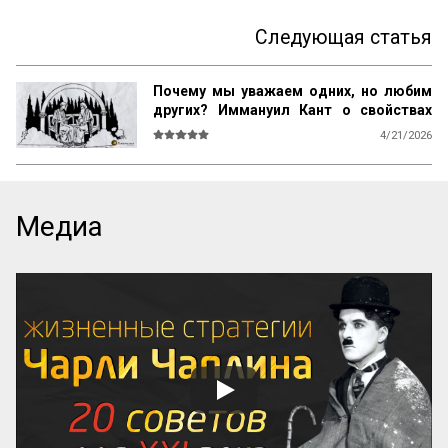
Следующая статья
Почему мы уважаем одних, но любим
других? Иммануил Кант о свойствах
возвышенного и прекрасного
4/21/2026
О СВОЙСТВАХ ВОЗВЫШЕННОГО И 
ПРЕКРАСНОГО У ЧЕЛОВЕКА ВООБЩЕ

Ум возвышен, остроумие прекрасно. 
Медиа
Смелость возвышенна и величественна, 
хитрость ничтожна, но красива. 
Осторожность, говорил Кромвель, есть 
добродетель бургомистра. Правдивость 
и честность просты и благородны, шутка 
и угодливая лесть тонки и красивы. 
Учтивость украшение добродетели. 
Бескорыстное служебное рвение 
благородно, утонченность и вежливость 
прекрасны. Возвышенные свойства 
внушают уважение, прекрасные любовь. 
Люди, чувство которых обращено 
преимущественно на прекрасное, ищут 
себе честных, вер...