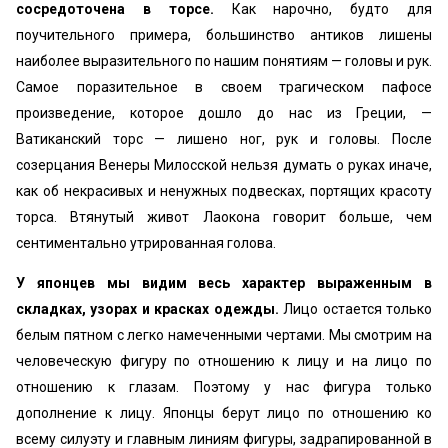
сосредоточена в торсе.
Как нарочно, будто для
поучительного примера, большинство антиков лишены
наиболее выразительного по нашим понятиям — головы и рук.
Самое поразительное в своем трагическом пафосе
произведение, которое дошло до нас из Греции, —
Ватиканский торс — лишено ног, рук и головы. После
созерцания Венеры Милосской нельзя думать о руках иначе,
как об некрасивых и ненужных подвесках, портящих красоту
торса. Втянутый живот Лаокона говорит больше, чем
сентиментально утрированная голова.
У японцев мы видим весь характер выраженным в
складках, узорах и красках одежды.
Лицо остается только
белым пятном с легко намеченными чертами. Мы смотрим на
человеческую фигуру по отношению к лицу и на лицо по
отношению к глазам. Поэтому у нас фигура только
дополнение к лицу. Японцы берут лицо по отношению ко
всему силуэту и главным линиям фигуры, задрапированной в