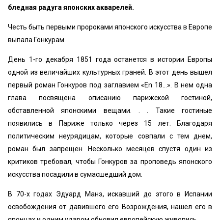
бледная радуга японских акварелей.
Честь быть первыми пророками японского искусства в Европе
выпала Гонкурам.
День 1-го декабря 1851 года останется в истории Европы
одной из величайших культурных граней. В этот день вышел
первый роман Гонкуров под заглавием «Еn 18...». В нем одна
глава посвящена описанию парижской гостиной,
обставленной японскими вещами. . . Такие гостиные
появились в Париже только через 15 лет. Благодаря
политическим неурядицам, которые совпали с тем днем,
роман был запрещен. Несколько месяцев спустя один из
критиков требовал, чтобы Гонкуров за проповедь японского
искусства посадили в сумасшедший дом.
В 70-х годах Эдуард Манэ, искавший до этого в Испании
освобождения от давившего его Возрождения, нашел его в
японцах и одним ударом обновил европейскую живопись.