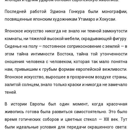
Последней работой Эдмона Гонкура были монографии,
посвященные японским художникам Утамаро и Хокусаи.
Японское искусство никогда не знало ни темной замкнутости
комнаты, ни тяжелой высокой мебели, скрадывающей фигуру.
Сиденье на полу — постоянное соприкосновение с землей — в
этом тайна интимности Востока, тайна той утонченности
сношения человека с человеком, которая так мало понятна
нам, привыкшим к грубым формам европейской вежливости.
Японское искусство, выросшее в прозрачном воздухе страны,
залитой солнцем, знало только краски и никогда не замечало
теней.
В истории Европы был один момент, когда красочная
живопись готова была развиться самостоятельно. Это было
время готических соборов и цветных стекол — XIII век. Тут
были идеальные условия для передачи окрашенного света: