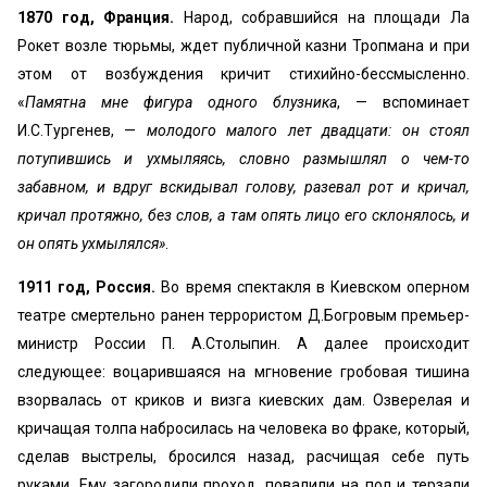
1870 год, Франция.
Народ, собравшийся на площади Ла
Рокет возле тюрьмы, ждет публичной казни Тропмана и при
этом от возбуждения кричит стихийно-бессмысленно.
«
Памятна мне фигура одного блузника
, — вспоминает
И.С.Тургенев, —
молодого малого лет двадцати: он стоял
потупившись и ухмыляясь, словно размышлял о чем-то
забавном, и вдруг вскидывал голову, разевал рот и кричал,
кричал протяжно, без слов, а там опять лицо его склонялось, и
он опять ухмылялся»
.
1911 год, Россия.
Во время спектакля в Киевском оперном
театре смертельно ранен террористом Д.Богровым премьер-
министр России П. А.Столыпин. А далее происходит
следующее: воцарившаяся на мгновение гробовая тишина
взорвалась от криков и визга киевских дам. Озверелая и
кричащая толпа набросилась на человека во фраке, который,
сделав выстрелы, бросился назад, расчищая себе путь
руками. Ему загородили проход, повалили на пол и терзали