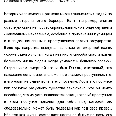
Романов Александр Олегович
10/10/2019
История человечества развела многих знаменитых людей по
разные стороны этого барьера.
Кант,
например, считал
смертную казнь не просто справедливым, но в ряде случаев и
«наилучшим» наказанием, особенно в применении к убийцам
и к лицам, виновным в преступлениях против государства.
Вольтер
, напротив, выступал за отказ от смертной казни,
«кроме одного случая, когда нет иного способа спасти жизнь
большого числа людей, когда убивают и бешеную собаку».
Сторонником смертной казни был
Гегель
, считавший, что
наказание есть право, «положенное в самом преступнике, т. е.
в его наличие сущей воле, в его поступке. Ибо в его поступке
как поступке разумного существа заключено, что он нечто
всеобщее, что им устанавливается закон, который преступник
в этом поступке признал для себя, под который он,
следовательно, может быть подведен как под свое право…
Ибо так как жизнь составляет наличное бытие во всем его