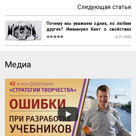
Следующая статья
Почему мы уважаем одних, но любим
других? Иммануил Кант о свойствах
возвышенного и прекрасного
4/21/2026
О СВОЙСТВАХ ВОЗВЫШЕННОГО И 
ПРЕКРАСНОГО У ЧЕЛОВЕКА ВООБЩЕ

Ум возвышен, остроумие прекрасно. 
Медиа
Смелость возвышенна и величественна, 
хитрость ничтожна, но красива. 
Осторожность, говорил Кромвель, есть 
добродетель бургомистра. Правдивость 
и честность просты и благородны, шутка 
и угодливая лесть тонки и красивы. 
Учтивость украшение добродетели. 
Бескорыстное служебное рвение 
благородно, утонченность и вежливость 
прекрасны. Возвышенные свойства 
внушают уважение, прекрасные любовь. 
Люди, чувство которых обращено 
преимущественно на прекрасное, ищут 
себе честных, вер...