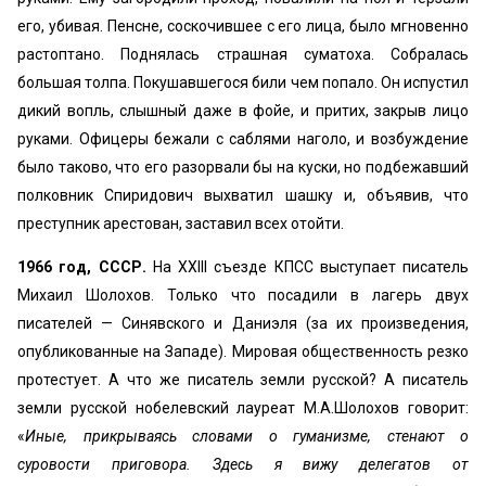
его, убивая. Пенсне, соскочившее с его лица, было мгновенно
растоптано. Поднялась страшная суматоха. Собралась
большая толпа. Покушавшегося били чем попало. Он испустил
дикий вопль, слышный даже в фойе, и притих, закрыв лицо
руками. Офицеры бежали с саблями наголо, и возбуждение
было таково, что его разорвали бы на куски, но подбежавший
полковник Спиридович выхватил шашку и, объявив, что
преступник арестован, заставил всех отойти.
1966 год, СССР.
На XXIII съезде КПСС выступает писатель
Михаил Шолохов. Только что посадили в лагерь двух
писателей — Синявского и Даниэля (за их произведения,
опубликованные на Западе). Мировая общественность резко
протестует. А что же писатель земли русской? А писатель
земли русской нобелевский лауреат М.А.Шолохов говорит:
«
Иные, прикрываясь словами о гуманизме, стенают о
суровости приговора. Здесь я вижу делегатов от