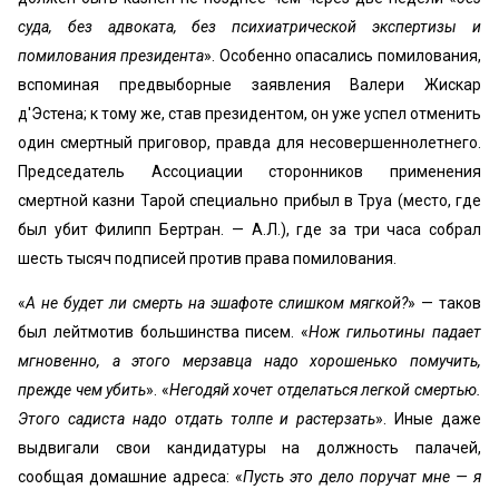
суда, без адвоката, без психиатрической экспертизы и
помилования президента
». Особенно опасались помилования,
вспоминая предвыборные заявления Валери Жискар
д'Эстена; к тому же, став президентом, он уже успел отменить
один смертный приговор, правда для несовершеннолетнего.
Председатель Ассоциации сторонников применения
смертной казни Тарой специально прибыл в Труа (место, где
был убит Филипп Бертран. — А.Л.), где за три часа собрал
шесть тысяч подписей против права помилования.
«
А не будет ли смерть на эшафоте слишком мягкой?
» — таков
был лейтмотив большинства писем. «
Нож гильотины падает
мгновенно, а этого мерзавца надо хорошенько помучить,
прежде чем убить
». «
Негодяй хочет отделаться легкой смертью.
Этого садиста надо отдать толпе и растерзать
». Иные даже
выдвигали свои кандидатуры на должность палачей,
сообщая домашние адреса: «
Пусть это дело поручат мне — я