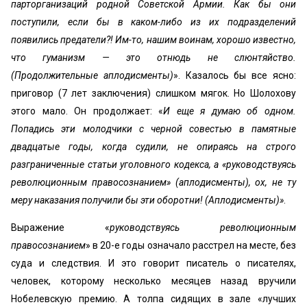
парторганизаций родной Советской Армии. Как бы они
поступили, если бы в каком-либо из их подразделений
появились предатели?! Им-то, нашим воинам, хорошо известно,
что гуманизм — это отнюдь не слюнтяйство.
(Продолжительные аплодисменты)
». Казалось бы все ясно:
приговор (7 лет заключения) слишком мягок. Но Шолохову
этого мало. Он продолжает: «
И еще я думаю об одном.
Попадись эти молодчики с черной совестью в памятные
двадцатые годы, когда судили, не опираясь на строго
разграниченные статьи уголовного кодекса, а «руководствуясь
революционным правосознанием» (аплодисменты), ох, не ту
меру наказания получили бы эти оборотни! (Аплодисменты)»
.
Выражение «
руководствуясь революционным
правосознанием
» в 20-е годы означало расстрел на месте, без
суда и следствия. И это говорит писатель о писателях,
человек, которому несколько месяцев назад вручили
Нобелевскую премию. А толпа сидящих в зале «лучших