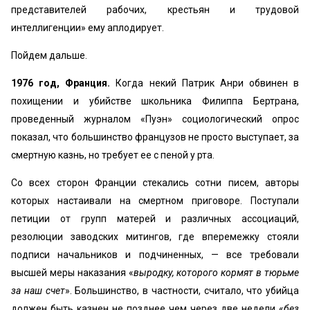
представителей рабочих, крестьян и трудовой
интеллигенции» ему аплодирует.
Пойдем дальше.
1976 год, Франция.
Когда некий Патрик Анри обвинен в
похищении и убийстве школьника Филиппа Бертрана,
проведенный журналом «Пуэн» социологический опрос
показал, что большинство французов не просто выступает, за
смертную казнь, но требует ее с пеной у рта.
Со всех сторон Франции стекались сотни писем, авторы
которых настаивали на смертном приговоре. Поступали
петиции от групп матерей и различных ассоциаций,
резолюции заводских митингов, где вперемежку стояли
подписи начальников и подчиненных, — все требовали
высшей меры наказания «
выродку, которого кормят в тюрьме
за наш счет
». Большинство, в частности, считало, что убийца
должен быть казнен не позднее чем через две недели «
без