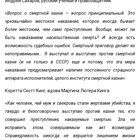
Андрей Сахаров, русский ученый и правозащитник:
«
Вопрос о смертной казни — вопрос принципиальный. Это
чрезвычайно жестокое наказание, которое иногда бывает
более жестоким, чем само преступление. Вообще, может ли
быть наказанием насильственная смерть? И всегда есть
возможность судебных ошибок. Смертный приговор делает их
непоправимыми… Я выступал и выступаю против смертной
казни (и не только в СССР) еще и потому, что эта мера
наказания предусматривает наличие постоянного страшного
аппарата исполнителей, целого института смертной казни
».
Коретта Скотт Кинг, вдова Мартина Лютера Кинга:
«
Как человек, чей муж и свекровь стали жертвами убийства, я
твердо и безоговорочно выступаю против казни тех, кто
совершил преступления, наказуемые смертью. Зла не
исправить злом, совершаемым как акт возмездия.
Справедливость никогда не вершится лишением жизни