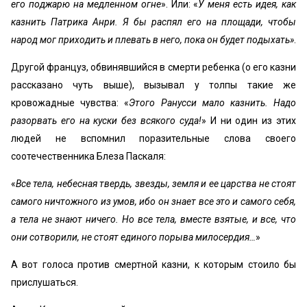
его поджарю на медленном огне
». Или: «
У меня есть идея, как
казнить Патрика Анри. Я бы распял его на площади, чтобы
народ мог приходить и плевать в него, пока он будет подыхать»
.
Другой француз, обвинявшийся в смерти ребенка (о его казни
рассказано чуть выше), вызывал у толпы такие же
кровожадные чувства: «
Этого Ранусси мало казнить. Надо
разорвать его на куски без всякого суда!
» И ни один из этих
людей не вспомнил поразительные слова своего
соотечественника Блеза Паскаля:
«
Все тела, небесная твердь, звезды, земля и ее царства не стоят
самого ничтожного из умов, ибо он знает все это и самого себя,
а тела не знают ничего. Но все тела, вместе взятые, и все, что
они сотворили, не стоят единого порыва милосердия…
»
А вот голоса против смертной казни, к которым стоило бы
прислушаться.