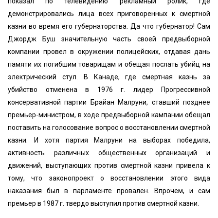
показал по телевидению рекламный ролик, где
демонстрировались лица всех приговоренных к смертной
казни во время его губернаторства. Да что губернатор! Сам
Джордж Буш значительную часть своей предвыборной
компании провел в окружении полицейских, отдавая дань
памяти их погибшим товарищам и обещая послать убийц на
электрический стул. В Канаде, где смертная казнь за
убийство отменена в 1976 г. лидер Прогрессивной
консервативной партии Брайан Малруни, ставший позднее
премьер-министром, в ходе предвыборной кампании обещал
поставить на голосование вопрос о восстановлении смертной
казни. И хотя партия Малруни на выборах победила,
активность различных общественных организаций и
движений, выступающих против смертной казни привела к
тому, что законопроект о восстановлении этого вида
наказания был в парламенте провален. Впрочем, и сам
премьер в 1987 г. твердо выступил против смертной казни.