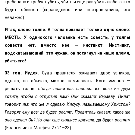
требовала и требует убить, убить и еще раз убить любого, кто
будет обвинен (справедливо или несправедливо, это
неважно).
Итак, слово толпе. А толпа признает только одно слово:
МЕСТЬ. У одинокого человека есть совесть, у толпы
совести нет, вместо нее — инстинкт. Инстинкт,
подсказывающий: это чужак, он посягнул на наше племя,
убить его!
33 год, Иудея.
Суда правителя ожидают двое узников;
одного, по обычаю, можно помиловать. Кого именно —
решать толпе. «
Тогда правитель спросил их: кого из двух
хотите, чтобы я отпустил вам? Они сказали: Варавву. Пилат
говорит им: что же я сделаю Иисусу, называемому Христом?
Говорят ему все: да будет распят. Правитель сказал: какое же
зло сделал Он? Но они еще сильнее кричали: да будет распят
»
(Евангелие от Матфея, 27.21–23).