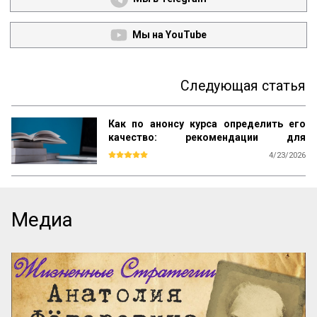
Мы на YouTube
Следующая статья
Как по анонсу курса определить его
качество: рекомендации для
студентов
4/23/2026
Каждый день вы видите объявления об 
образовательных курсах. Как среди них 
найти тот, который даст реальные 
знания, а не только яркие обещания? Эта 
Медиа
памятка – ваш инструмент. Она поможет 
читать анонсы осознанно, отделять 
содержательные предложения от пустых 
слов и выбирать курсы с практической 
пользой.

Почему можно доверять анонсу? 
Содержание публичного объявления 
почти всегда отражает суть самой 