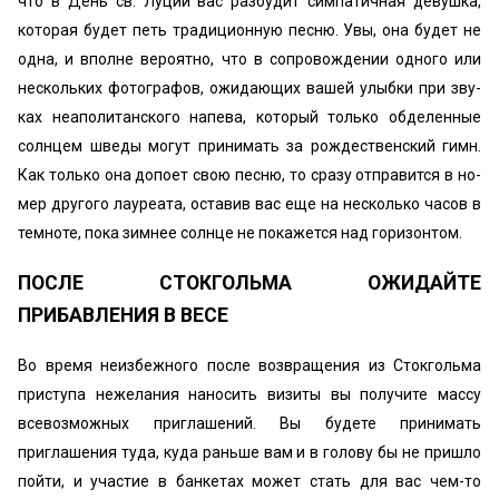
что в День св. Луции вас разбудит симпатичная девушка,
которая будет петь традиционную песню. Увы, она будет не
одна, и вполне вероятно, что в сопровождении одного или
нескольких фотографов, ожидающих вашей улыбки при зву­
ках неаполитанского напева, который только обделенные
солнцем шведы могут принимать за рождественский гимн.
Как только она допоет свою песню, то сразу отправится в но­
мер другого лауреата, оставив вас еще на несколько часов в
темноте, пока зимнее солнце не покажется над горизонтом.
ПОСЛЕ СТОКГОЛЬМА ОЖИДАЙТЕ
ПРИБАВЛЕНИЯ В ВЕСЕ
Во время неизбежного после возвращения из Стокгольма
при­ступа нежелания наносить визиты вы получите массу
всевоз­можных приглашений. Вы будете принимать
приглашения ту­да, куда раньше вам и в голову бы не пришло
пойти, и участие в банкетах может стать для вас чем-то