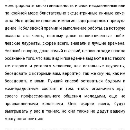
монстрировать свою гениальность и свои несравненные или
по крайней мере блистательно эксцентричные личные каче­
ства. Но в действительности многие годы разделяют присуж­
дение Нобелевской премии и выполнение работы, за кото­рую
оказана эта честь, поэтому даже новоиспеченные нобе­
левские лауреаты, скорее всего, знавали и лучшие времена.
Никакой гонорар, даже самый высокий, не вознаградит вас за
осознание того, что ваш вид и поведение выдают в вас такого
же старого и усталого человека, как остальные лауреаты,
бесе­довать с которыми вам, вероятно, так же скучно, как им
бесе­довать с вами. Лучший способ оставаться бодрым и
жизнера­достным состоит в том, чтобы ограничить круг
своего про­фессионального общения молодыми, еще не
прославленны­ми коллегами. Они, скорее всего, будут
выигрывать у вас в теннис, но они также не дадут вашему
мозгу остановиться.