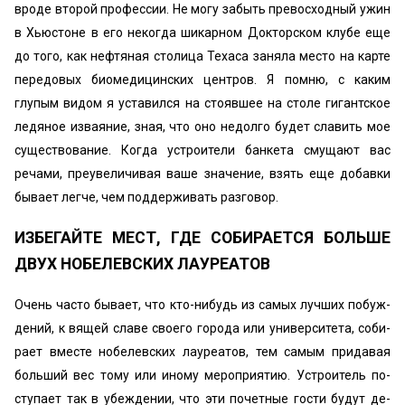
вроде второй профессии. Не могу забыть превосходный ужин
в Хьюстоне в его некогда шикарном Докторском клубе еще
до того, как нефтяная столи­ца Техаса заняла место на карте
передовых биомедицинских центров. Я помню, с каким
глупым видом я уставился на сто­явшее на столе гигантское
ледяное изваяние, зная, что оно не­долго будет славить мое
существование. Когда устроители банкета смущают вас
речами, преувеличивая ваше значение, взять еще добавки
бывает легче, чем поддерживать разговор.
ИЗБЕГАЙТЕ МЕСТ, ГДЕ СОБИРАЕТСЯ БОЛЬШЕ
ДВУХ НОБЕЛЕВСКИХ ЛАУРЕАТОВ
Очень часто бывает, что кто-нибудь из самых лучших побуж­
дений, к вящей славе своего города или университета, соби­
рает вместе нобелевских лауреатов, тем самым придавая
больший вес тому или иному мероприятию. Устроитель по­
ступает так в убеждении, что эти почетные гости будут де­