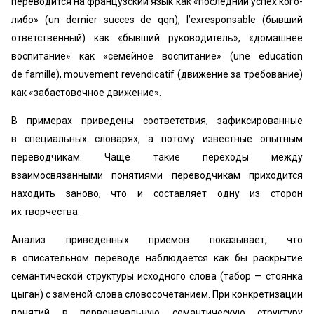
переводится на французский язык как «последний успех кого-
либо» (un dernier succes de qqn), l’ехresponsable (бывший
ответственный) как «бывший руководитель», «домашнее
воспитание» как «семейное воспитание» (une education
de famille), mouvement revendicatif (движение за требование)
как «забастовочное движение».
В примерах приведены соответствия, зафиксированные
в специальных словарях, а потому известные опытным
переводчикам. Чаще такие переходы между
взаимосвязанными понятиями переводчикам приходится
находить заново, что и составляет одну из сторон
их творчества.
Анализ приведенных приемов показывает, что
в описательном переводе наблюдается как бы раскрытие
семантической структуры исходного слова (табор — стоянка
цыган) с заменой слова словосочетанием. При конкретизации
понятий в первоначальную семантическую структуру