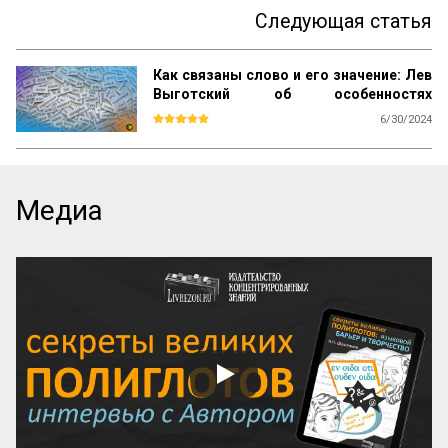
Следующая статья
Как связаны слово и его значение: Лев
Выготский об особенностях
внутренней речи
6/30/2024
Мы могли в наших исследованиях 
установить три такие основные 
особенности, внутренне связанные 
между собой и образующие своеобразие 
Медиа
смысловой стороны внутренней речи. 
Первая из них заключается в 
преобладании смысла слова над его 
значением во внутренней речи. Полан 
оказал большую услугу 
психологическому анализу речи тем, что 
ввел различие между смыслом слова и 
его значением. Смысл слова, как показал 
Полан, представляет собой совокупность 
всех психологических фактов, 
возникающих в нашем сознании 
благодаря слову. Смысл слова, таким 
образом, оказывается всегда 
динамическим, текучим, сложным 
образов...