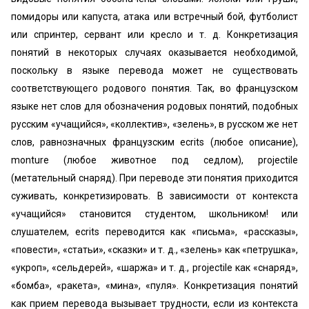
помидоры или капуста, атака или встречный бой, футболист
или спринтер, сервант или кресло и т. д. Конкретизация
понятий в некоторых случаях оказывается необходимой,
поскольку в языке перевода может не существовать
соответствующего родового понятия. Так, во французском
языке нет слов для обозначения родовых понятий, подобных
русским «учащийся», «коллектив», «зелень», в русском же нет
слов, равнозначных французским ecrits (любое описание),
monture (любое животное под седлом), projectile
(метательный снаряд). При переводе эти понятия приходится
суживать, конкретизировать. В зависимости от контекста
«учащийся» становится студентом, школьником! или
слушателем, ecrits переводится как «письма», «рассказы»,
«повести», «статьи», «сказки» и т. д., «зелень» как «петрушка»,
«укроп», «сельдерей», «шаржа» и т. д., projectile как «снаряд»,
«бомба», «ракета», «мина», «пуля». Конкретизация понятий
как прием перевода вызывает трудности, если из контекста