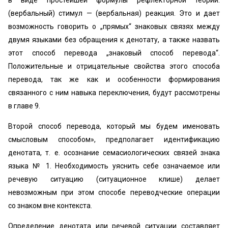
в виде простейшей формулы рефлекторной теории:
(вербальный) стимул — (вербальная) реакция. Это и дает
возможность говорить о „прямых“ знаковых связях между
двумя языками без обращения к денотату, а также назвать
этот способ перевода „знаковый способ перевода“.
Положительные и отрицательные свойства этого способа
перевода, так же как и особенности формирования
связанного с ним навыка переключения, будут рассмотрены
в главе 9.
Второй способ перевода, который мы будем именовать
смысловым способом», предполагает идентификацию
денотата, т. е. осознание семасиологических связей знака
языка № 1. Необходимость уяснить себе означаемое или
речевую ситуацию (ситуационное клише) делает
невозможным при этом способе переводческие операции
со знаком вне контекста.
Определение денотата или речевой ситуации составляет