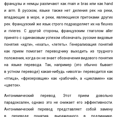
французы и немцы различают как main и bras или как hand
и arm. В русском, языке также нет деления рек на реки,
впадающие в море, и реки, являющиеся притоками других
рек. Французский же язык строго подразделяет их на fleuves
и rivieres. С другой стороны, французским глаголом aller
принято с одинаковым успехом обозначать русские видовые
понятия «идти», «ехать», «лететь». Генерализация понятий
как прием помогает переводчику выходить из трудного
положения, когда он не знает обозначения видового понятия
на языке перевода. Так, например (это обычно бывает
в устном переводе) какая-нибудь «иволга» переводится как
«птица», «фрезеровщик» как «рабочий», а «цикламен» как
«цветок».
Антонимический перевод. Этот прием довольно
парадоксален, однако это не снижает его эффективности.
Антонимический перевод представляет собой замену
в переводе понятия, выраженного в подлиннике,