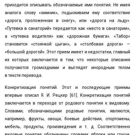
приходится описывать обозначаемые ими понятия. Не имея
аналога слову «зимник», подыскиваем ему соответствие
«дорога, проложенная в снегу», или «дорога на льду».
«Путевка в санаторий» передается как «место в санатории»,
а «путевка водителя» как «дорожная бумага». «Табор»
становится «стоянкой цыган», а «столбовая дорога» —
«большой дорогой». Этот прием имеет и недостатки, главный
из которых заключается в том, что некоторые описания
получаются громоздкими и выглядят инородным телом
в тексте перевода.
Конкретизация понятий. Этот и последующие приемы
впервые описал Я. И. Рецкер [61]. Конкретизация понятий
заключается в переходе от родового понятия к видовому.
Словами, обозначающими родовые понятия, являются,
например, фрукты, овощи, боевые действия, спортсмены,
мебель, продукты, произведения и т. д. Соответственно
видовые понятия обозначены словами: яблоки или груши,