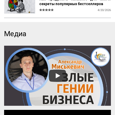
секреты популярных бестселлеров
4/20/2026
В мире существует множество 
литературы, рассказывающей 
начинающим авторам о том, как и что 
писать, каким должен быть сюжет, герои, 
Медиа
язык, образы и оформление. Но нет ни 
одной книги, которая бы рассказывала о 
самом главном — как придумать 
название! А ведь именно название, а 
вовсе не содержание, приносит книге 
успех! Кто думает иначе — пусть 
проведет простой эксперимент: спросит 
у кого угодно, какая книга более 
знаменита: про черта в городе или про 
джинна в деревне? Никто вам ничего 
вразумительного не скажет. Но если 
поставить вопрос иначе: какая книга 
более знаменита: «‎Мастер и Маргарита» 
или «...