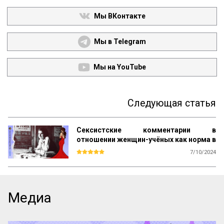
Мы ВКонтакте
Мы в Telegram
Мы на YouTube
Следующая статья
Сексистские комментарии в
отношении женщин-учёных как норма в
науке XX века
7/10/2024
Одним из препятствий было то, что им 
предстояло зайти на территорию Мориса 
Уилкинса, того самого биохимика из 
Королевского колледжа Лондона, 
Медиа
который показал в Неаполе сделанный в 
рентгеновских лучах снимок кристалла 
ДНК, заинтересовавший Уотсона. 
«‎Фрэнсис не мог покуситься на проблему, 