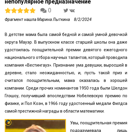
непопулярное предназначение
0
Фрагмент нашла Марина Лыткина
8/2/2024
В детстве мама была самой бедной и самой умной девочкой
округа Мауэр. В выпускном классе старшей школы она даже
удостоилась поощрительной премии девятого ежегодного
национального отбора научных талантов, который проводила
компания «Вестингауз». Признание ума девушки, выросшей в
деревне, стало неожиданностью, и, пусть такой приз и
считался поощрительным, мама оказалась в хорошей
компании. Среди прочих номинантов 1950 года были Шелдон
Глэшоу, получивший впоследствии Нобелевскую премию по
физике, и Пол Коэн, в 1966 году удостоенный медали Филдса
самой престижной награды в области математики.
Увы, поощрительная премия
подразумевала лишь