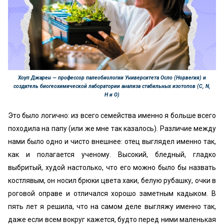
Хоуп Джарен — профессор палеобиологии Университета Осло (Норвегия) и
создатель биогеохимической лаборатории анализа стабильных изотопов (C, N,
H и O)
Это было логично: из всего семейства именно я больше всего
походила на папу (или же мне так казалось). Различие между
нами было одно и чисто внешнее: отец выглядел именно так,
как и полагается ученому. Высокий, бледный, гладко
выбритый, худой настолько, что его можно было бы назвать
костлявым, он носил брюки цвета хаки, белую рубашку, очки в
роговой оправе и отличался хорошо заметным кадыком. В
пять лет я решила, что на самом деле выгляжу именно так,
даже если всем вокруг кажется, будто перед ними маленькая