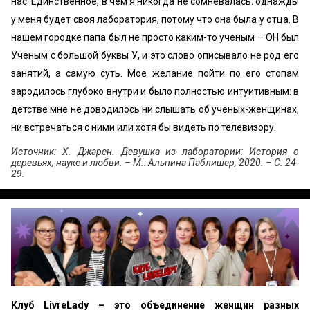
нас. Единственное, в чем я никогда не сомневалась: однажды
у меня будет своя лаборатория, потому что она была у отца. В
нашем городке папа был не просто каким-то ученым – OH был
Ученым с большой буквы У, и это слово описывало не род его
занятий, а самую суть. Мое желание пойти по его стопам
зародилось глубоко внутри и было полностью интуитивным: в
детстве мне не доводилось ни слышать об ученых-женщинах,
ни встречаться с ними или хотя бы видеть по телевизору.
Источник: Х. Джарен. Девушка из лаборатории: История о
деревьях, науке и любви. – М.: Альпина Паблишер, 2020. – С. 24-
29.
Клуб LivreLady – это объединение женщин разных