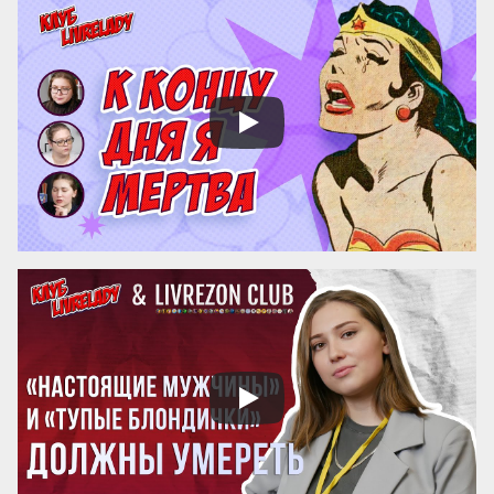
принадлежащую Морису, из-за 
английского представления о честной 
игре, – написал Уотсон. – Во Франции, где 
понятия «честная игра», по видимому, не 
существует, подобная трудность вовсе 
не возникла бы. В Соединенных Штатах 
ни о чем подобном и вопроса не 
встанет».Розалинд Франклин наиболее 
известна своими исследова...