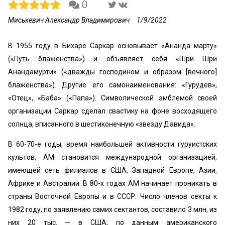
0
Миськевич Александр Владимирович
1/9/2022
В 1955 году в Бихаре Саркар основывает «Ананда марту»
(«Путь блаженства») и объявляет себя «Шри Шри
Анандамурти» («дважды господином и образом [вечного]
блаженства»). Другие его самонаименования: «Гурудев»,
«Отец», «Баба» («Папа»). Символической эмблемой своей
организации Саркар сделал свастику на фоне восходящего
солнца, вписанного в шестиконечную «звезду Давида».
В 60-70-е годы, время наибольшей активности гуруистских
культов, AM становится международной организацией,
имеющей сеть филиалов в США, Западной Европе, Азии,
Африке и Австралии. В 80-х годах AM начинает проникать в
страны Восточной Европы и в СССР. Число членов секты к
1982 году, по заявлению самих сектантов, составило 3 млн, из
них 20 тыс. — в США; по данным американского