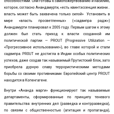
способностями. Они готовы к самопожертвованию и насилию,
которое, согласно Анандамурти, «есть квинтэссенция жизни...
власть может быть захвачена только силой» Установить в
ми­ре «власть просветленных» («садвипра радж»)
Анандамурти планировал к 2005 году. Первым шагом к этому
должен был стать приход к власти созданной им
политической партии — PROUT (Progressive Utilization —
«Прогрессивное использование»), во главе которой и стали
садвипра. PR0UT не достигла в Индии особых политических
успехов, даже создав так называемый Прутистский блок, зато
приобрела дурную славу террористическими методами
борьбы со своими противниками. Европейский центр PROUT
находится в Копенгагене.
Внутри «Ананда марги» функционируют так называемые
департаменты, сформированные по принципу теневого
правительства: внутренних дел (разведка и контрразведка),
по связям с общественностью (агитация и пропаганда),