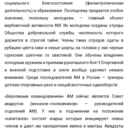
социального благосостояния (филантропическая
деятельность) и образования. Последнему придается особое
значение, поскольку молодежь — главный объект
вербовочной активности AM. Из молодежи созданы отряды
Общества добровольной службы, численность которого
держится в строгой тайне. Члены таких отрядов одеты в
рубашки цвета хаки и серые шорты, на головах у них черные
гуркхские шапочки со свастикой. Они обучены владению
холодным оружием и приемам рукопашного боя Ч Спортивной
и военной подготовке в секте вообще уделяют немало
внимания. Среди последователей AM в России — тренеры
детских спортивных школ и секций восточных единоборств.
«Верховным командованием» AM сейчас является Совет
авадхутов
(монахов-«полковников» — руководителей
отделений AM). У них в подчинении на положении
«капитанов» состоят
ачарьи,
которые инициируют новых
членов и дают им санскритские имена и мантры. Авадхуты