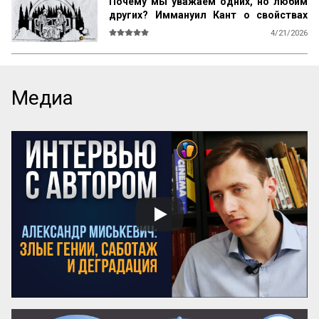
Почему мы уважаем одних, но любим
других? Иммануил Кант о свойствах
возвышенного и прекрасного
4/21/2026
О СВОЙСТВАХ ВОЗВЫШЕННОГО И 
ПРЕКРАСНОГО У ЧЕЛОВЕКА ВООБЩЕ

Ум возвышен, остроумие прекрасно. 
Медиа
Смелость возвышенна и величественна, 
хитрость ничтожна, но красива. 
Осторожность, говорил Кромвель, есть 
добродетель бургомистра. Правдивость 
и честность просты и благородны, шутка 
и угодливая лесть тонки и красивы. 
Учтивость украшение добродетели. 
Бескорыстное служебное рвение 
благородно, утонченность и вежливость 
прекрасны. Возвышенные свойства 
внушают уважение, прекрасные любовь. 
Люди, чувство которых обращено 
преимущественно на прекрасное, ищут 
себе честных, вер...