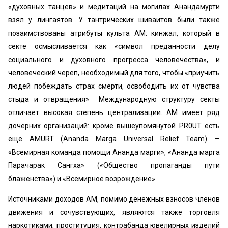
«духовных танцев» и медитаций на могилах Анандамурти
взял у лингаятов. У тантрических шиваитов были также
позаимствованы атрибуты культа AM: кинжал, который в
секте осмысливается как «символ преданности делу
социального и духовного прогресса человечества», и
человеческий череп, необходимый для того, чтобы «приучить
людей побеждать страх смерти, освободить их от чувства
стыда и отвращения» Международную структуру секты
отличает высокая степень централизации. AM имеет ряд
дочерних организаций: кроме вышеупомянутой PR0UT есть
еще AMURT (Ananda Marga Universal Relief Team) —
«Всемирная команда помощи Ананда марги», «Ананда марга
Парачарак Сангха» («Общество пропаганды пути
блаженства») и «Всемирное возрождение».
Источниками доходов AM, помимо денежных взносов членов
движения и сочувствующих, являются также торговля
наркотиками, проституция, контрабанда ювелирных изделий