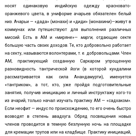
носят одинаковую индийскую одежду красновато-
оранжевого цвета, в униформе ачарьев обязателен белый
низ. Ачарьи — «дада» (монахи) и «диди» (монахини)—живут в
коммунах или путешествуют для выполнения различных
миссий. Есть в AM и «миряне»—
марги,
отдающие секте
большую часть своих доходов. Те, кто добровольно ра­ботает
на секту, называются волонтерами, т. е. добровольцами. Член
AM, практикующий созданную Саркаром упрощенную
разновидность тантрической йоги (в которой кундалини
рассматривается как сила Анандамурти), именуется
«тантриком», а тот, кто, уже пройдя подготовительные
занятия, получив инициацию и личный инструктажу кого-то
из ачарий, только начал изучать практику AM — «садхаком».
Если неофит — индус по происхождению, то его очень быстро
возводят в степень авадхуга. Обряд посвящения новых
членов проводится в темную безлунную ночь на площадке
для кремации трупов или на кладбище. Практику инициаций,