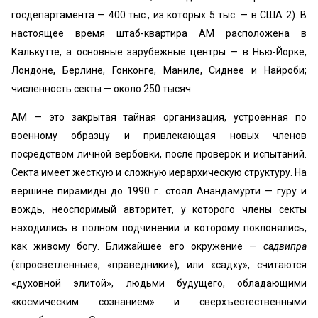
госдепартамента — 400 тыс., из которых 5 тыс. — в США 2). В
настоящее время штаб-квартира AM расположена в
Калькутте, а основные зарубежные центры — в Нью-Йорке,
Лондоне, Берлине, Гонконге, Маниле, Сиднее и Найроби;
численность секты — около 250 тысяч.
AM — это закрытая тайная организация, устроенная по
военному образцу и привлекающая новых членов
посредством личной вербовки, после проверок и испытаний.
Секта имеет жесткую и сложную иерархическую структуру. На
вершине пирамиды до 1990 г. стоял Анандамурти — гуру и
вождь, неоспоримый авторитет, у которого члены секты
находились в полном подчинении и которому поклонялись,
как живому богу. Ближайшее его окружение —
садвипра
(«просветленные», «праведники»), или «садху», считаются
«духовной элитой», людьми будущего, обладающими
«космическим сознанием» и сверхъестественными