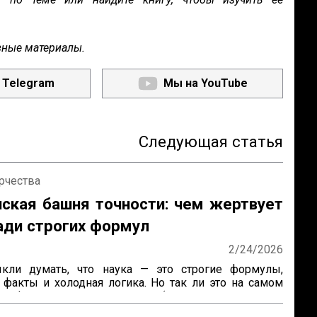
зные материалы.
 Telegram
Мы на YouTube
Следующая статья
рчества
ская башня точности: чем жертвует
ади строгих формул
2/24/2026
ли думать, что наука — это строгие формулы, 
факты и холодная логика. Но так ли это на самом 
соф и химик Михаил Полани (чей труд «Личностное 
зобран на цитаты) предлагает взглянуть на развитие 