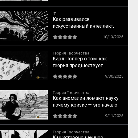
Платона до наших дней
IT
Как развивался
искусственный интеллект,
или почему нельзя
10/13/2025
смоделировать человека как
формальное устройство
Теория Творчества
Карл Поппер о том, как
теория предшествует
наблюдению
9/30/2025
Теория Творчества
Как аномалии ломают науку:
почему кризис — это начало
прорыва
9/11/2025
Теория Творчества
Как устроено научное