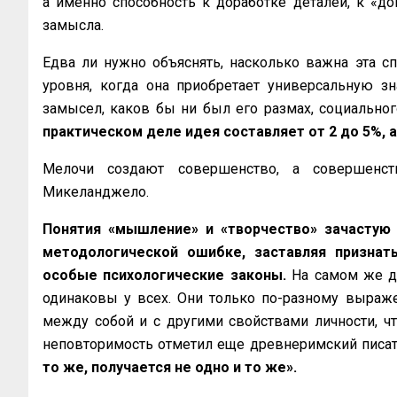
а именно способность к доработке деталей, к «д
замысла.
Едва ли нужно объяснять, насколько важна эта сп
уровня, когда она приобретает универсальную з
замысел, каков бы ни был его размах, социального
практическом деле идея составляет от 2 до 5%, 
Мелочи создают совершенство, а совершенс
Микеланджело.
Понятия «мышление» и «творчество» зачастую 
методологической ошибке, заставляя признат
особые психологические законы.
На самом же д
одинаковы у всех. Они только по-разному выраже
между собой и с другими свойствами личности, чт
неповторимость отметил еще древнеримский писа
то же, получается не одно и то же».