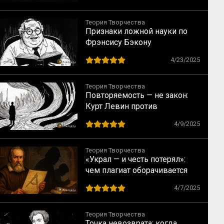
Теория Творчества
Признаки ложной науки по
Фрэнсису Бэкону
4/23/2025
Теория Творчества
Повторяемость — не закон:
Курт Левин против
статистической иллюзии
4/9/2025
Теория Творчества
«Украл — и честь потерял»:
чем плагиат оборачивается
для автора
4/7/2025
Теория Творчества
Точка невозврата: когда