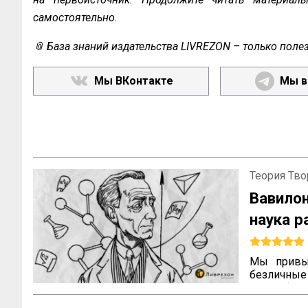
самостоятельно.
📎 База знаний издательства LIVREZON – только поле
Мы ВКонтакте
Мы в
Теория Тво
Вавилон
наука р
Мы привык
безличные 
деле? Фило
знание» ра