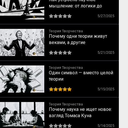
мышление: от логики до
озарения и обратно
5/27/2025
Теория Творчества
Почему одни теории живут
веками, а другие
рассыпаются как карточный
5/21/2025
домик? Критерии научной
истины
Теория Творчества
Один символ — вместо целой
теории
5/15/2025
Теория Творчества
Почему наука не ищет новое:
взгляд Томаса Куна
5/14/2025