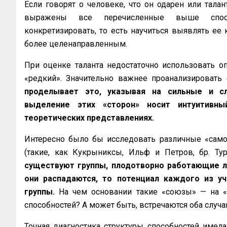
Если говорят о человеке, что он одарен или талан
выражены все перечисленные выше способ
конкретизировать, то есть научиться выявлять ее 
более целенаправленным.
При оценке таланта недостаточно использовать о
«редкий». Значительно важнее проанализировать 
проделывает это, указывая на сильные и с
выделение этих «сторон» носит интуитивны
теоретических представлениях.
Интересно было бы исследовать различные «само
(такие, как Кукрыниксы, Ильф и Петров, бр. Тур
существуют группы, плодотворно работающие ли
они распадаются, то потенциал каждого из у
группы.
На чем основании такие «союзы» — на «д
способностей? А может быть, встречаются оба случа
Точная диагностика структуры способностей имел