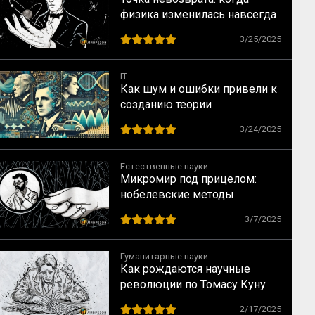
физика изменилась навсегда
3/25/2025
IT
Как шум и ошибки привели к
созданию теории
информации: от Найквиста до
3/24/2025
Шеннона
Естественные науки
Микромир под прицелом:
нобелевские методы
исследования, когда объект
3/7/2025
изучения не виден
Гуманитарные науки
Как рождаются научные
революции по Томасу Куну
2/17/2025