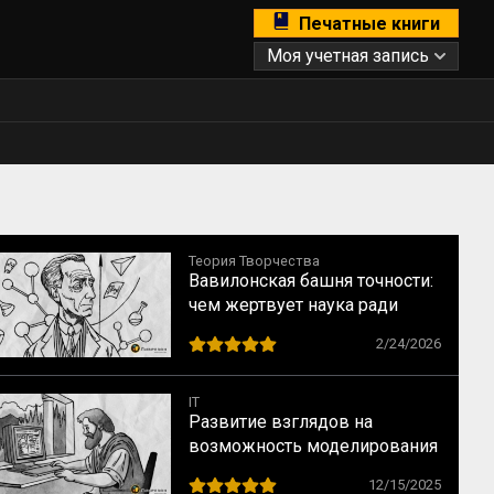
Печатные книги
Моя учетная запись
Теория Творчества
Вавилонская башня точности:
чем жертвует наука ради
строгих формул
2/24/2026
IT
Развитие взглядов на
возможность моделирования
человеческого мышления: от
12/15/2025