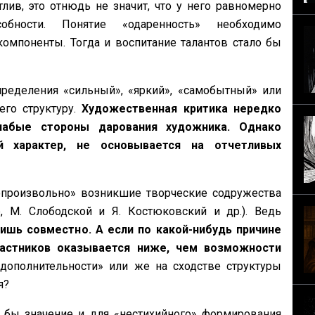
тлив, это отнюдь не значит, что у него равномерно
ности. Понятие «одаренность» необходимо
компоненты. Тогда и воспитание талантов стало бы
пределения «сильный», «яркий», «самобытный» или
его структуру.
Художественная критика нередко
лабые стороны дарования художника. Однако
й характер, не основывается на отчетливых
произвольно» возникшие творческие содружества
, М. Слободской и Я. Костюковский и др.). Ведь
шь совместно. А если по какой-нибудь причине
частников оказывается ниже, чем возможности
ополнительности» или же на сходстве структуры
я?
а бы значение и для «нестихийного» формирования