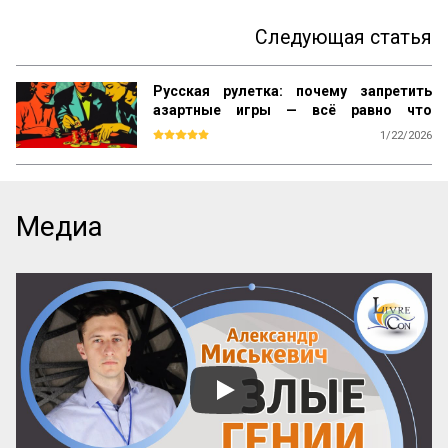
Следующая статья
Русская рулетка: почему запретить
азартные игры — всё равно что
запретить понедельники
1/22/2026
Что, если все решения проблем с 
азартными играми не работают? Запреты 
рождают теневиков и коррупцию, 
самоисключение игнорируют, а игорные 
Медиа
зоны бессильны против интернета. 
Доходы легального рынка в России 
сравнимы с дефицитом бюджета 62 
регионов, а масштабы нелегального — 
тайна за семью печатями. Руководитель 
исследовательского проекта АПОРОН 
Сергей Резников моделирует дискуссию 
экспертов, чтобы разобрать по полочкам, 
почему не работают привычные подходы 
и где искать новые, сложные и 
непопулярные, ответы.

Эта статья была написана в рамках курса 
главного ре...