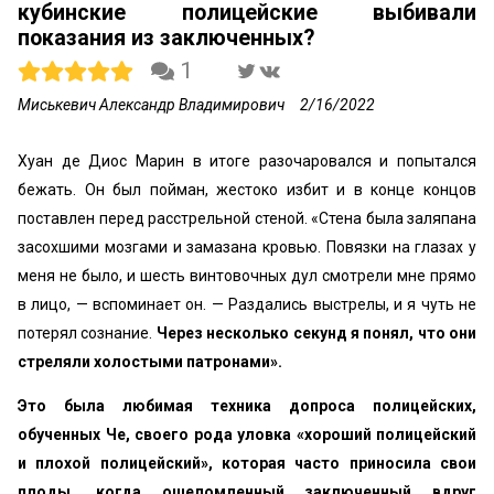
кубинские полицейские выбивали
показания из заключенных?
1
Миськевич Александр Владимирович
2/16/2022
Хуан де Диос Марин в итоге разочаровался и попытался
бежать. Он был пойман, жестоко избит и в конце концов
поставлен перед расстрельной стеной. «Стена была заляпана
засохшими мозгами и замазана кровью. Повязки на глазах у
меня не было, и шесть винтовочных дул смотрели мне прямо
в лицо, — вспоминает он. — Раздались выстрелы, и я чуть не
потерял сознание.
Через несколько секунд я понял, что они
стреляли холостыми патронами».
Это была любимая техника допроса полицейских,
обученных Че, своего рода уловка «хороший полицейский
и плохой полицейский», которая часто приносила свои
плоды, когда ошеломленный заключенный вдруг