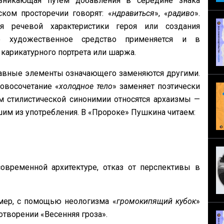
зникающая путем добавления в середине знака
ском просторечии говорят: «
ндравиться
», «
радиво
».
 речевой характеристики героя или создания
о художественное средство применяется и в
 карикатурного портрета или шаржа.
тавные элементы означающего заменяются другими.
овосочетание «
холодное тело
» заменяет поэтически
ям стилистической синонимии относятся архаизмы —
м из употребления. В «Пророке» Пушкина читаем:
временной архитектуре, отказ от перспективы в
мер, с помощью неологизма «
громокипящий кубок
»
отворении «Весенняя гроза».