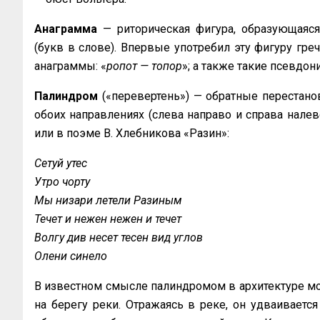
Анаграмма
— риторическая фигура, образующаяс
(букв в слове). Впервые употребил эту фигуру греч
анаграммы: «
ропот — топор
»; а также такие псевдо
Палиндром
(«перевертень») — обратные перестано
обоих направлениях (слева направо и справа налев
или в поэме В. Хлебникова «Разин»:
Сетуй утес
Утро чорту
Мы низари летели Разиным
Течет и нежен нежен и течет
Волгу див несет тесен вид углов
Олени синело
В известном смысле палиндромом в архитектуре мо
на берегу реки. Отражаясь в реке, он удваиваетс