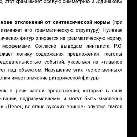
о, этот храм имеет осевую симметрию и «одинаков»
основе отклонений от синтаксической нормы
(при
изменяет его грамматическую структуру). Нулевая
рических фигур опирается на грамматическую норму,
морфемами. Согласно выводам лингвиста Р.О.
ажает логику содержания предложения: глаголы
едовательностью событий, указывая на «главное
ет над объектом. Нарушение этих «естественных»
ения имеет значение риторической фигуры.
уск в речи частей предложения, которые в силу
ывании, подразумеваемы и могут быть мысленно
ии «Певец во стане русских воинов» опустил глагол