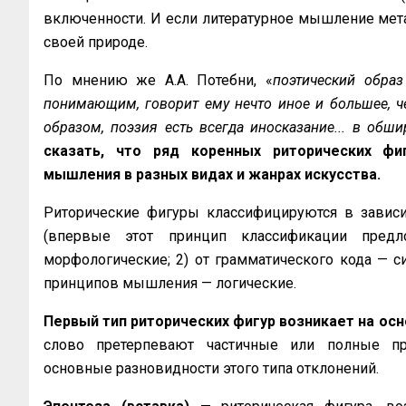
включенности. И если литературное мышление мет
своей природе.
По мнению же А.А. Потебни, «
поэтический обра
понимающим, говорит ему нечто иное и большее, че
образом, поэзия есть всегда иносказание... в об
сказать, что ряд коренных риторических фи
мышления в разных видах и жанрах искусства.
Риторические фигуры классифицируются в зависи
(впервые этот принцип классификации предл
морфологические; 2) от грамматического кода — си
принципов мышления — логические.
Первый тип риторических фигур возникает на ос
слово претерпевают частичные или полные пре
основные разновидности этого типа отклонений.