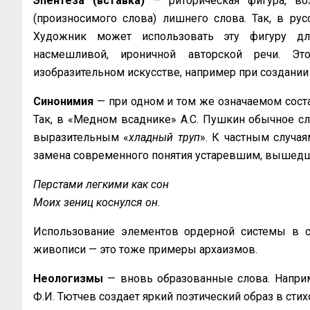
Эпентеза (вставка)
— риторическая фигура, во
(произносимого слова) лишнего слова. Так, в рус
Художник может использовать эту фигуру для
насмешливой, ироничной авторской речи. Эт
изобразительном искусстве, например при создании
Синонимия
— при одном и том же означаемом сос
Так, в «Медном всаднике» А.С. Пушкин обычное сл
выразительным «
хладный труп
». К частным случа
замена современного понятия устаревшим, вышедши
Перстами легкими как сон
Моих зениц коснулся он.
Использование элементов ордерной системы в со
живописи — это тоже примеры архаизмов.
Неологизмы
— вновь образованные слова. Напри
Ф.И. Тютчев создает яркий поэтический образ в стих