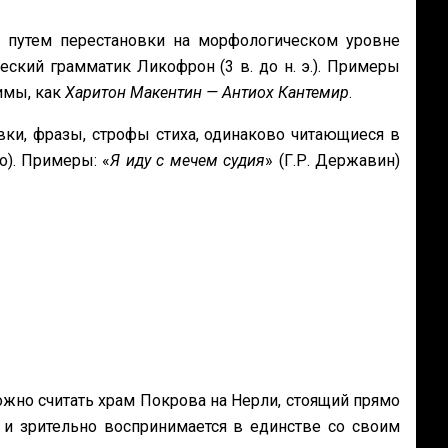
я путем перестановки на морфологическом уровне
еский грамматик Ликофрон (3 в. до н. э.). Примеры
нимы, как
Харитон Макентин — Антиох Кантемир
.
вки, фразы, строфы стиха, одинаково читающиеся в
о). Примеры: «
Я иду с мечем судия
» (Г.Р. Державин)
жно считать храм Покрова на Нерли, стоящий прямо
я и зрительно воспринимается в единстве со своим