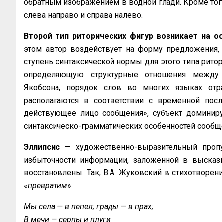
обратным изображением в водной глади. Кроме тог
слева направо и справа налево.
Второй тип риторических фигур возникает на 
этом автор воздействует на форму предложения, 
ступень синтаксической нормы для этого типа рито
определяющую структурные отношения между 
Якобсона, порядок слов во многих языках отр
располагаются в соответствии с временной посл
действующее лицо сообщения», субъект доминиру
синтаксическо-грамматических особенностей сообщ
Эллипсис
— художественно-выразительный проп
избыточности информации, заложенной в высказ
восстановлены. Так, В.А. Жуковский в стихотворен
«
превратим
»:
Мы села — в пепел; грады — в прах;
В мечи — серпы и плуги.