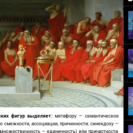
ских фигур выделяет:
метафору — семантическое
 смежности, ассоциации, причинности; синекдоху —
ножественность — единичность) или причастности,