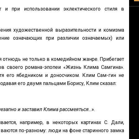
 и при использовании эклектического стиля в
жения художественной выразительности и комизма
ение означающих при различии означаемых) или
я отнюдь не только в комедийном жанре. Прибегает
ов своего романа-эпопеи «Жизнь Клима Самгина».
я его ябедником и доносчиком. Клим Сам-гин не
одавая его двумя пальцами Борису, Клим сказал:
незапно и заставил Клима рассмеяться
...».
ается, например, в некоторых картинах С. Дали,
ваются по-разному: люди на фоне старинного замка