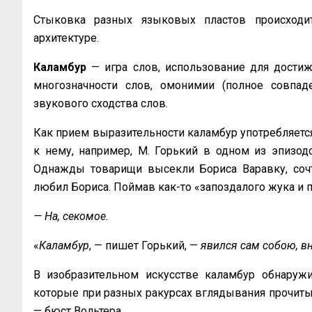
Стыковка разных языковых пластов происходит
архитектуре.
Каламбур
— игра слов, использование для дости
многозначности слов, омонимии (полное совпад
звукового сходства слов.
Как прием выразительности каламбур употребляетс
к нему, например, М. Горький в одном из эпизод
Однажды товарищи высекли Бориса Варавку, сочт
любил Бориса. Поймав как-то «запоздалого жука и п
— На, секомое.
«
Каламбур
, — пишет Горький, —
явился сам собою, в
В изобразительном искусстве каламбур обнаружив
которые при разных ракурсах вглядывания прочиты
— бюст Вольтера.