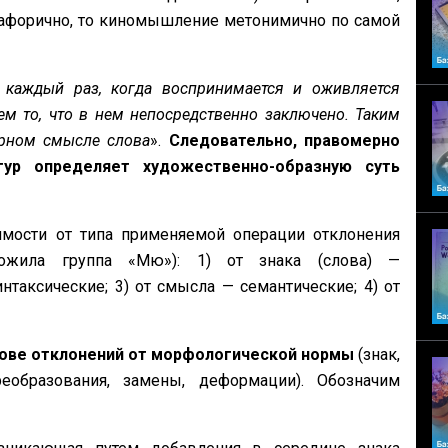
афорично, то киномышление метонимично по самой
з каждый раз, когда воспринимается и оживляется
м то, что в нем непосредственно заключено. Таким
ширном смысле слова
».
Следовательно, правомерно
гур определяет художественно-образную суть
мости от типа применяемой операции отклонения
ожила группа «Мю»): 1) от знака (слова) —
нтаксические; 3) от смысла — семантические; 4) от
нове отклонений от морфологической нормы
(знак,
образования, замены, деформации). Обозначим