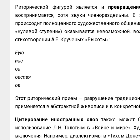
Риторической фигурой является и
превращени
воспринимается, хотя звуки членораздельны. В 
происходит полноценного художественного общения,
«нулевой ступени») оказывается невозможной; во
стихотворении А.Е. Крученых «Высоты»:
Еую
иас
оа
оасиея
оа
Этот риторический прием — разрушение традицион
применяется в абстрактной живописи и в конкретно
Цитирование иностранных слов
также может бы
использование Л.Н. Толстым в «Войне и мире». Х
включения. Например, диалектизмы в «Тихом Доне» 