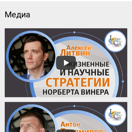
мотивируй. Но на практике эта схема 
даёт сбой. Звёзды уходят, «способные» 
Медиа
сотрудники не справляются со сложными 
задачами, а директор снова погружается 
в «операционку». В чём подвох? 

Мы привыкли делегировать людям, но 
забываем настраивать процессы. Ставка 
на человеческий фактор превращает 
управление в лотерею, где выигрышный 
билет достаётся лишь единицам. 
Существует иной подход: он позволяет 
сделать компанию человеко-
независимой, где результат гарантирует 
не гениальность сотрудника, а ...