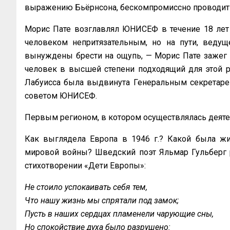
выражению Бьёрнсона, бескомпромиссно проводить
Морис Пате возглавлял ЮНИСЕФ в течение 18 лет 
человеком непритязательным, но на пути, веду
вынуждены брести на ощупь, — Морис Пате зажег н
человек в высшей степени подходящий для этой ро
Лабуисса была выдвинута Генеральным секретар
советом ЮНИСЕФ.
Первым регионом, в котором осуществлялась деят
Как выглядела Европа в 1946 г.? Какой была жи
мировой войны? Шведский поэт Яльмар Гульберг 
стихотворении «Дети Европы»:
Не стоило успокаивать себя тем,
Что нашу жизнь мы спрятали под замок;
Пусть в наших сердцах пламенели чарующие сны,
Но спокойствие духа было разрушено: