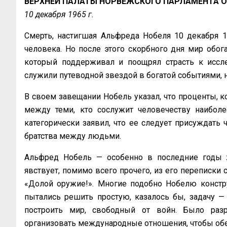
ВЕРХНЕЙ ПАЛАТЫ НОРВЕЖСКОГО ПАРЛАМЕНТА О
10 декабря 1965 г.
Смерть, настигшая Альфреда Нобеля 10 декабря 1
человека. Но после этого скорбного дня мир обо
который поддерживал и поощрял страсть к иссл
служили путеводной звездой в богатой событиями, 
В своем завещании Нобель указал, что проценты, ко
между теми, кто сослужит человечеству наибол
категорически заявил, что ее следует присуждать
братства между людьми.
Альфред Нобель — особенно в последние годы 
явствует, помимо всего прочего, из его переписки 
«Долой оружие!». Многие подобно Нобелю констр
пытались решить простую, казалось бы, задачу —
построить мир, свободный от войн. Было разр
организовать международные отношения, чтобы обе