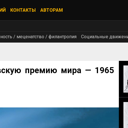
ИЙ
КОНТАКТЫ
АВТОРАМ
ность / меценатство / филантропия
Социальные движен
скую премию мира — 1965