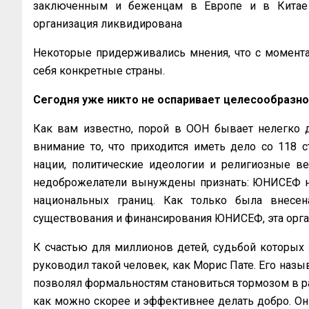
заключенным и беженцам в Европе и в Китае 
организация ликвидирована
Некоторые придерживались мнения, что с момента
себя конкретные страны.
Сегодня уже никто не оспаривает целесообразн
Как вам известно, порой в ООН бывает нелегко д
внимание то, что приходится иметь дело со 118 
нации, политические идеологии и религиозные в
недоброжелатели вынуждены признать: ЮНИСЕФ на д
национальных границ. Как только была внесе
существования и финансирования ЮНИСЕФ, эта орган
К счастью для миллионов детей, судьбой которых 
руководил такой человек, как Морис Пате. Его наз
позволял формальностям становиться тормозом в раб
как можно скорее и эффективнее делать добро. Он 