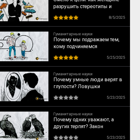
разрушить стереотипы и
найти перспективную
8/5/2025
профессию, не уповая на
мечты
Гуманитарные науки
Почему мы подражаем тем,
кому подчиняемся
5/25/2025
Гуманитарные науки
Почему умные люди верят в
глупости? Ловушки
мышления, о которых
5/23/2025
предупреждал Милль
Гуманитарные науки
Почему одних уважают, а
других терпят? Закон
социального достоинства по
5/23/2025