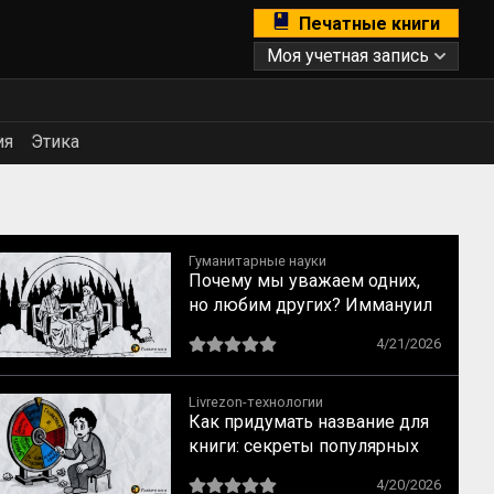
Печатные книги
Моя учетная запись
ия
Этика
Гуманитарные науки
Почему мы уважаем одних,
но любим других? Иммануил
Кант о свойствах
4/21/2026
возвышенного и прекрасного
Livrezon-технологии
Как придумать название для
книги: секреты популярных
бестселлеров
4/20/2026