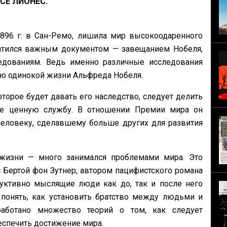
СЕ ЛИОНЕС.
896 г. в Сан-Ремо, лишила мир высокоодаренного
гатился важным документом — завещанием Нобеля,
едованиям. Ведь именно различные исследования
но одинокой жизни Альфреда Нобеля.
торое будет давать его наследство, следует делить
ее ценную службу. В отношении Премии мира он
 человеку, сделавшему больше других для развития
жизни — много занимался проблемами мира. Это
с Бертой фон Зутнер, автором пацифистского романа
уктивно мыслящие люди как до, так и после него
 понять, как установить братство между людьми и
аботано множество теорий о том, как следует
спечить достижение мира.