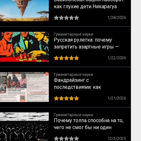
как глухие дети Никарагуа
изобрели язык, которого не
1/28/2026
было (и как на их примере
создаются субкультуры)
Гуманитарные науки
Русская рулетка: почему
запретить азартные игры —
всё равно что запретить
1/22/2026
понедельники
Гуманитарные науки
Фандрайзинг с
последствиями: как
благотворительность калечит
1/21/2026
тех, кому помогает
Гуманитарные науки
Почему толпа способна на то,
чего не смог бы ни один
человек: ключевые
12/3/2025