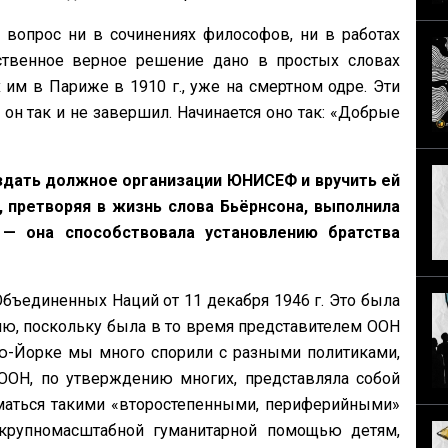
 вопрос ни в сочинениях философов, ни в работах
ственное верное решение дано в простых словах
им в Париже в 1910 г., уже на смертном одре. Эти
 он так и не завершил. Начинается оно так: «Добрые
здать должное организации ЮНИСЕФ и вручить ей
 претворяя в жизнь слова Бьёрнсона, выполнила
— она способствовала установлению братства
единенных Наций от 11 декабря 1946 г. Это была
ню, поскольку была в то время представителем ООН
ью-Йорке мы много спорили с разными политиками,
ООН, по утверждению многих, представляла собой
маться такими «второстепенными, периферийными»
крупномасштабной гуманитарной помощью детям,