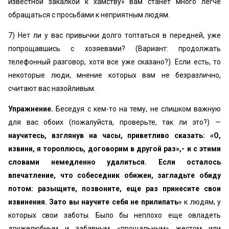
известной закалкой к хамству» вам станет много легче
обращаться с просьбами к неприятным людям.
7) Нет ли у вас привычки долго топтаться в передней, уже
попрощавшись с хозяевами? (Вариант: продолжать
телефонный разговор, хотя все уже сказано?). Если есть, то
некоторые люди, мнение которых вам не безразлично,
считают вас назойливым.
Упражнение.
Беседуя с кем-то на тему, не слишком важную
для вас обоих (пожалуйста, проверьте, так ли это?) —
научитесь, взглянув на часы, приветливо сказать: «О,
извини, я тороплюсь, договорим в другой раз»,- и с этими
словами немедленно удалиться. Если осталось
впечатление, что собеседник обижен, загладьте обиду
потом: разыщите, позвоните, еще раз принесите свои
извинения.
Зато вы научите себя не прилипать
» к людям, у
которых свои заботы. Было бы неплохо еще овладеть
дружелюбным и забавным «прощальным» жестом или