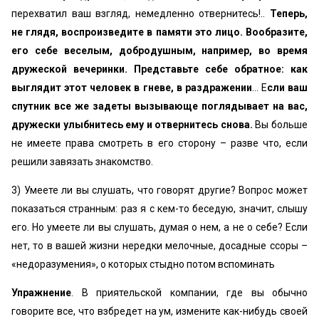
перехватил ваш взгляд, немедленно отвернитесь!..
Теперь,
не глядя, воспроизведите в памяти это лицо. Вообразите,
его себе веселым, добродушным, например, во время
дружеской вечеринки. Представьте себе обратное: как
выглядит этот человек в гневе, в раздражении
... Е
сли ваш
спутник все же задеты вызывающе поглядывает на вас,
дружески улыбнитесь ему и отвернитесь снова.
Вы больше
не имеете права смотреть в его сторону – разве что, если
решили завязать знакомство.
3) Умеете ли вы слушать, что говорят другие? Вопрос может
показаться странным: раз я с кем-то беседую, значит, слышу
его. Но умеете ли вы слушать, думая о нем, а не о себе? Если
нет, то в вашей жизни нередки мелочные, досадные ссоры –
«недоразумения», о которых стыдно потом вспоминать
Упражнение
. В приятельской компании, где вы обычно
говорите все, что взбредет на ум, измените как-нибудь своей