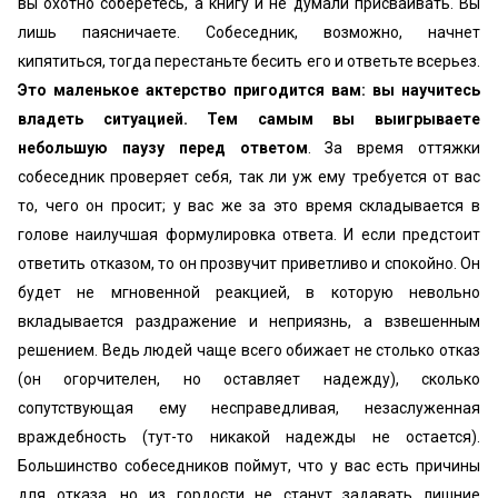
вы охотно соберетесь, а книгу и не думали присваивать. Вы
лишь паясничаете. Собеседник, возможно, начнет
кипятиться, тогда перестаньте бесить его и ответьте всерьез.
Это маленькое актерство пригодится вам: вы научитесь
владеть ситуацией. Тем самым вы выигрываете
небольшую паузу перед ответом
. За время оттяжки
собеседник проверяет себя, так ли уж ему требуется от вас
то, чего он просит; у вас же за это время складывается в
голове наилучшая формулировка ответа. И если предстоит
ответить отказом, то он прозвучит приветливо и спокойно. Он
будет не мгновенной реакцией, в которую невольно
вкладывается раздражение и неприязнь, а взвешенным
решением. Ведь людей чаще всего обижает не столько отказ
(он огорчителен, но оставляет надежду), сколько
сопутствующая ему несправедливая, незаслуженная
враждебность (тут-то никакой надежды не остается).
Большинство собеседников поймут, что у вас есть причины
для отказа, но из гордости не станут задавать лишние