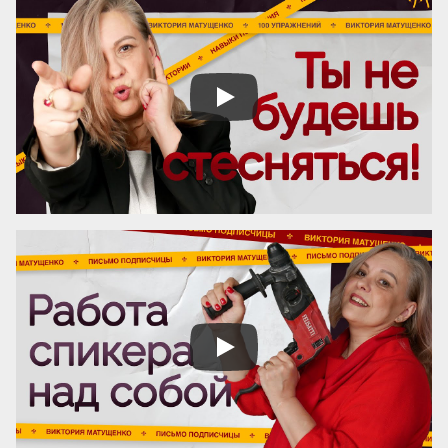
забываем настраивать процессы. Ставка 
на человеческий фактор превращает 
управление в лотерею, где выигрышный 
билет достаётся лишь единицам. 
Существует иной подход: он позволяет 
сделать компанию человеко-
независимой, где результат гарантирует 
не гениальность сотрудника, а ...