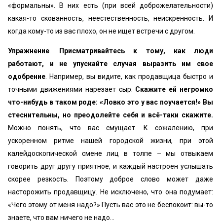
«формальны». В них есть (при всей доброжелательности)
какая-то скованность, неестественность, неискренность. И
когда кому-то из вас плохо, он не ищет встречи с другом.
Упражнение
.
Присматривайтесь к тому, как люди
работают, и не упускайте случая выразить им свое
одобрение
. Например, вы видите, как продавщица быстро и
точными движениями нарезает сыр.
Скажите ей негромко
что-нибудь в таком роде: «Ловко это у вас поучается!» Вы
стеснительны, но преодолейте себя и всё-таки скажите.
Можно понять, что вас смущает. К сожалению, при
ускоренном ритме нашей городской жизни, при этой
калейдоскопической смене лиц в толпе – мы отвыкаем
говорить друг другу приятное, и каждый настроен услышать
скорее резкость. Поэтому доброе слово может даже
насторожить продавщицу. Не исключено, что она подумает:
«Чего этому от меня надо?» Пусть вас это не беспокоит: вы-то
знаете, что вам ничего не надо...