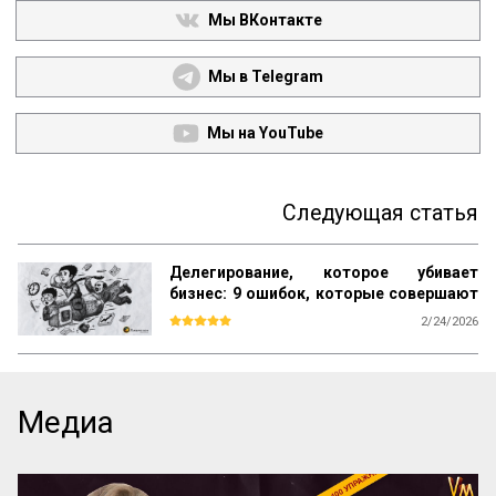
Мы ВКонтакте
Мы в Telegram
Мы на YouTube
Следующая статья
Делегирование, которое убивает
бизнес: 9 ошибок, которые совершают
прямо сейчас
2/24/2026
Большинство книг по менеджменту учат 
одному: ищи таланты, ставь цели и 
мотивируй. Но на практике эта схема 
даёт сбой. Звёзды уходят, «способные» 
Медиа
сотрудники не справляются со сложными 
задачами, а директор снова погружается 
в «операционку». В чём подвох? 

Мы привыкли делегировать людям, но 