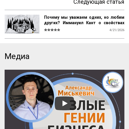
Следующая статья
Почему мы уважаем одних, но любим
других? Иммануил Кант о свойствах
возвышенного и прекрасного
4/21/2026
О СВОЙСТВАХ ВОЗВЫШЕННОГО И 
ПРЕКРАСНОГО У ЧЕЛОВЕКА ВООБЩЕ

Ум возвышен, остроумие прекрасно. 
Медиа
Смелость возвышенна и величественна, 
хитрость ничтожна, но красива. 
Осторожность, говорил Кромвель, есть 
добродетель бургомистра. Правдивость 
и честность просты и благородны, шутка 
и угодливая лесть тонки и красивы. 
Учтивость украшение добродетели. 
Бескорыстное служебное рвение 
благородно, утонченность и вежливость 
прекрасны. Возвышенные свойства 
внушают уважение, прекрасные любовь. 
Люди, чувство которых обращено 
преимущественно на прекрасное, ищут 
себе честных, вер...