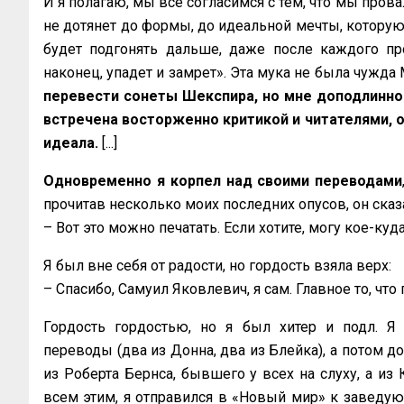
И я полагаю, мы все согласимся с тем, что мы прова
не дотянет до формы, до идеальной мечты, которую 
будет подгонять дальше, даже после каждого пров
наконец, упадет и замрет». Эта мука не была чужда
перевести сонеты Шекспира, но мне доподлинно 
встречена восторженно критикой и читателями, он
идеала.
[...]
Одновременно я корпел над своими переводами
прочитав несколько моих последних опусов, он сказ
– Вот это можно печатать. Если хотите, могу кое-куд
Я был вне себя от радости, но гордость взяла верх:
– Спасибо, Самуил Яковлевич, я сам. Главное то, чт
Гордость гордостью, но я был хитер и подл. 
переводы (два из Донна, два из Блейка), а потом д
из Роберта Бернса, бывшего у всех на слуху, а из
всем этим, я отправился в «Новый мир» к заведую