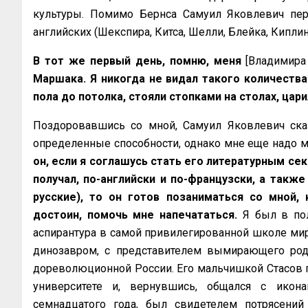
культуры. Помимо Бернса Самуил Яковлевич пер
английских (Шекспира, Китса, Шелли, Блейка, Киплинга и
В тот же первый день, помню, меня
[Владимира
Маршака. Я никогда не видал такого количества
пола до потолка, стояли стопками на столах, цар
Поздоровавшись со мной, Самуил Яковлевич сказ
определенные способности, однако мне еще надо м
он, если я соглашусь стать его литературным сек
получал, по-английски и по-французски, а такж
русские), то он готов позаниматься со мной, 
достоин, помочь мне напечататься.
Я был в пол
аспирантура в самой привилегированной школе мира
динозавром, с представителем вымирающего род
дореволюционной России. Его мальчишкой Стасов п
университете и, вернувшись, общался с икон
семнадцатого года, был свидетелем потрясений