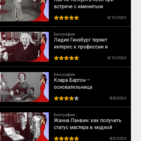
встрече с именитым
режиссером – опыт Одри
8/13/2024
Хепбёрн
Биографии
Лидия Гинзбург теряет
интерес к профессии и
сталкивается с кризисом
8/13/2024
Биографии
Клара Бартон –
основательница
Американского Красного
8/8/2024
Креста
Биографии
Жанна Ланвин: как получить
статус мастера в модной
индустрии
8/6/2024