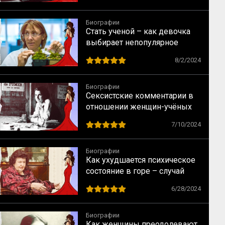
Биографии
Стать ученой – как девочка
выбирает непопулярное
предназначение
8/2/2024
Биографии
Сексистские комментарии в
отношении женщин-учёных
как норма в науке XX века
7/10/2024
Биографии
Как ухудшается психическое
состояние в горе – случай
Натальи Бехтеревой
6/28/2024
Биографии
Как женщины преодолевают