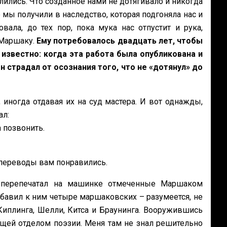
лились. Что созданное нами не дотягивало и никогда
мы получили в наследство, которая подгоняла нас и
ала, до тех пор, пока мука нас отпустит и рука,
 Маршаку.
Ему потребовалось двадцать лет, чтобы
известно: когда эта работа была опубликована и
 страдал от осознания того, что не «дотянул» до
, иногда отдавая их на суд мастера. И вот однажды,
ал:
а позвонить.
о переводы вам понравились.
Я перепечатал на машинке отмеченные Маршаком
обавил к ним четыре маршаковских – разумеется, не
 Киплинга, Шелли, Китса и Браунинга. Вооружившись
щей отделом поэзии. Меня там не знал решительно