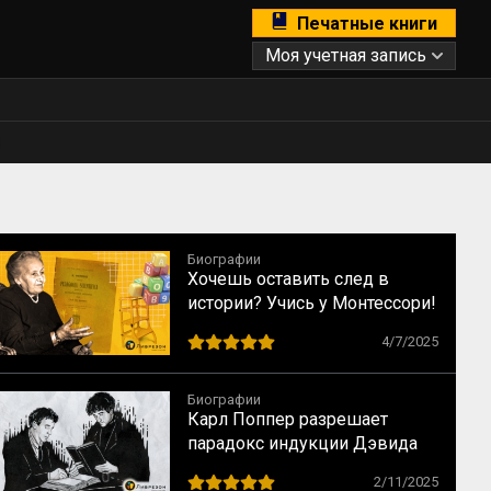
Печатные книги
Моя учетная запись
Биографии
Хочешь оставить след в
истории? Учись у Монтессори!
10 способов сохранить
4/7/2025
наследие
Биографии
Карл Поппер разрешает
парадокс индукции Дэвида
Юма
2/11/2025