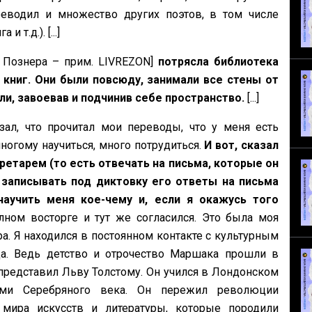
еводил и множество других поэтов, в том числе
 т.д.). [...]
 Познера – прим. LIVREZON]
потрясла библиотека
 книг. Они были повсюду, занимали все стены от
или, завоевав и подчинив себе пространство.
[...]
ал, что прочитал мои переводы, что у меня есть
ногому научиться, много потрудиться.
И вот, сказал
ретарем (то есть отвечать на письма, которые он
е записывать под диктовку его ответы на письма
научить меня кое-чему и, если я окажусь того
ном восторге и тут же согласился. Это была моя
. Я находился в постоянном контакте с культурным
а. Ведь детство и отрочество Маршака прошли в
редставил Льву Толстому. Он учился в Лондонском
ами Серебряного века. Он пережил революции
 мира искусств и литературы, которые породили