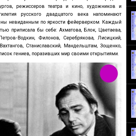
ургов, режиссеров театра и кино, художников и
илетия русского двадцатого века напоминают
щены невиданным по яркости фейерверком. Каждый
тью приписала бы себе: Ахматова, Блок, Цветаева,
Петров-Водкин, Филонов, Серебрякова, Лисицкий,
 Вахтангов, Станиславский, Мандельштам, Зощенко,
писок гениев, поразивших мир своими открытиями.