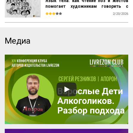
Язык тела: как чтение поз и жестов
помогает художникам говорить с
человеком без слов
2/20/2026
Мы привыкли думать, что чтение жестов 
— это удел профессиональных 
психологов или следователей. Но на 
самом деле это древний навык 
Медиа
выживания, заложенный в нас с пеленок. 
Одной позой можно предупредить об 
опасности или признаться в любви без 
единого слова.

Но есть нюанс. Если в кино или театре у 
нас есть сотня кадров, чтобы передать 
эмоцию, то у художника комикса только 
один. Ему нужно выбрать тот самый жест, 
который читатель «считает» мгновенно и 
безошибочно. Как в хорошей литературе 
— ни одного лишнего слова.

Интерес...