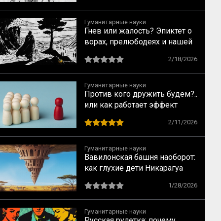
Гуманитарные науки
Гнев или жалость? Эпиктет о
ворах, прелюбодеях и нашей
свободе
2/18/2026
Гуманитарные науки
Против кого дружить будем?..
или как работает эффект
общего врага
2/11/2026
Гуманитарные науки
Вавилонская башня наоборот:
как глухие дети Никарагуа
изобрели язык, которого не
1/28/2026
было (и как на их примере
создаются субкультуры)
Гуманитарные науки
Русская рулетка: почему