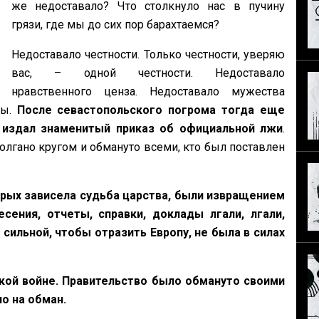
же недоставало? Что столкнуло нас в пучину
грязи, где мы до сих пор барахтаемся?
Недоставало честности. Только честности, уверяю
вас, – одной честности. Недоставало
нравственного ценза. Недоставало мужества
ны.
После севастопольского погрома тогда еще
 издал знаменитый приказ об официальной лжи
.
олгано кругом и обмануто всеми, кто был поставлен
рых зависела судьба царства, были извращением
сения, отчеты, справки, доклады лгали, лгали,
сильной, чтобы отразить Европу, не была в силах
кой войне. Правительство было обмануто своими
о на обман.