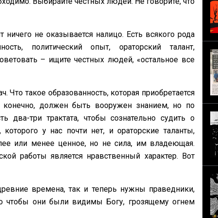
бходимо. Выбирайте честных людей. Не говорите, что
 ничего не оказывается налицо. Есть всякого рода
сть, политический опыт, ораторский талант,
оветовать – ищите честных людей, «остальное все
ч. Что такое образованность, которая приобретается
 конечно, должен быть вооружен знанием, но по
ь два-три трактата, чтобы сознательно судить о
 которого у нас почти нет, и ораторские таланты,
лее или менее ценное, но не сила, им владеющая.
кой работы является нравственный характер. Вот
ревние времена, так и теперь нужны праведники,
но чтобы они были видимы Богу, грозящему огнем