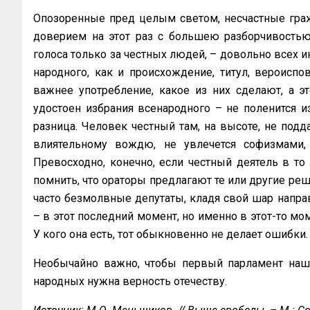
Опозоренные пред целым светом, несчастные гра
доверием на этот раз с большею разборчивостью.
голоса только за честных людей, – довольно всех и
народного, как и происхождение, титул, вероиспо
важнее употребление, какое из них сделают, а э
удостоен избрания всенародного – не поленится из
разница. Человек честный там, на высоте, не подда
влиятельному вождю, не увлечется софизмами, 
Превосходно, конечно, если честный деятель в то
помнить, что ораторы предлагают те или другие ре
часто безмолвные депутаты, кладя свой шар направ
– в этот последний момент, но именно в этот-то мо
У кого она есть, тот обыкновенно не делает ошибки
Необычайно важно, чтобы первый парламент наш 
народных нужна верность отечеству.