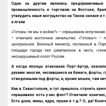
Один за другим являлись предприимчивые 
промышленность и торговлю на Востоке, брали
утвердить наше могущество на Тихом океане и т.д
и лгали
.
«Готовы ли мы к войне?» – спрашивала испуганная с
– отвечало восточное начальство. «Готовы!» – 
центральное. Военный министр, посланный в Порт-
площади города пил шампанское в честь «гени
несокрушимый оплот России.
А когда японцы атаковали Порт-Артур, оказал
руками: многие, числившиеся на бумаге, форты, 
отведенными под форты, и, кроме вешек, там нич
Как в Севастополе, и тут пришлось строить кре
спрашивало: есть у нас флот? Отвечали: конечно,
Есть доки, мины, ядра, пушки и т.д.? О, да! Кон