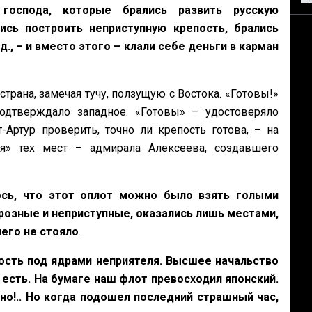
господа, которые брались развить русскую
сь построить неприступную крепость, брались
., – и вместо этого – клали себе деньги в карман
трана, замечая тучу, ползущую с Востока. «Готовы!»
подтверждало западное. «Готовы» – удостоверяло
Артур проверить, точно ли крепость готова, – на
я» тех мест – адмирала Алексеева, создавшего
ось, что этот оплот можно было взять голыми
грозные и неприступные, оказались лишь местами,
его не стояло
.
пость под ядрами неприятеля. Высшее начальство
 есть. На бумаге наш флот превосходил японский.
ечно!.. Но когда подошел последний страшный час,