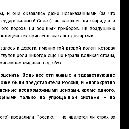
, и они оказались даже незаказанными (за что
сударственный Совет); не нашлось ни снарядов в
ного пороха, ни военных приборов, ни воздушных
 медицинских припасов, ни сапог для армии.
алось и дороги, именно той второй колеи, которая
лупой роли никогда еще не играла великая страна,
совсем неожиданно под обух.
 оценить. Ведь все эти живые и здравствующие
тоже были представители России, и многократно
ененные всевозможными цензами, кроме одного.
орными только по упрощенной системе – по
го) провалили Россию, – не является ли страх за
?