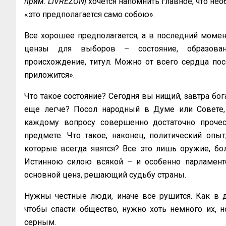
прим. LIVREZON]
хочется напомнить главное, что нео
«это предполагается само собою».
Все хорошее предполагается, а в последний момент
цензы для выборов – состояние, образованно
происхождение, титул. Можно от всего сердца пос
приложится».
Что такое состояние? Сегодня вы нищий, завтра бога
еще легче? Посол народный в Думе или Совете,
каждому вопросу совершенно достаточно прочест
предмете. Что такое, наконец, политический опыт,
которые всегда явятся? Все это лишь оружие, бо
Истинною силою всякой – и особенно парламентс
основной ценз, решающий судьбу страны.
Нужны честные люди, иначе все рушится. Как в д
чтобы спасти общество, нужно хоть немного их, 
серным.