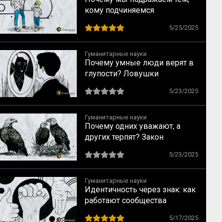
кому подчиняемся
5/25/2025
Гуманитарные науки
Почему умные люди верят в
глупости? Ловушки
мышления, о которых
5/23/2025
предупреждал Милль
Гуманитарные науки
Почему одних уважают, а
других терпят? Закон
социального достоинства по
5/23/2025
Спенсеру
Гуманитарные науки
Идентичность через знак: как
работают сообщества
5/17/2025