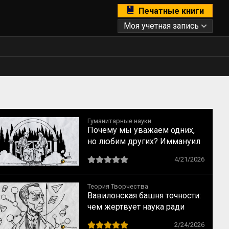
Печатные книги
Моя учетная запись
Гуманитарные науки
Почему мы уважаем одних,
но любим других? Иммануил
Кант о свойствах
4/21/2026
возвышенного и прекрасного
Теория Творчества
Вавилонская башня точности:
чем жертвует наука ради
строгих формул
2/24/2026