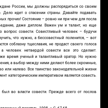
ждане России, мы должны распорядиться со своим
 Дело идет о спасении страны. Давайте подавать
ных прочих! Состояние – ровно ни при чем для посла
ведание, даже диплом. Важен ум и талант, но еще
то вопрос совести. Совестливый человек – будучи
учить, что нужно, а бессовестный поленится, – вот
стся соблазну тщеславия, не продаст своего голоса
а человек нетвердой совести все это сделает.
 же время ученый и талантливый оратор. Но нужно
шения, а выбор между ними делают более скромные,
о или налево. Все таинство законодательной жизни
мент категорическим императивом является совесть.
.
был во власти совести. Прежде всего от послов