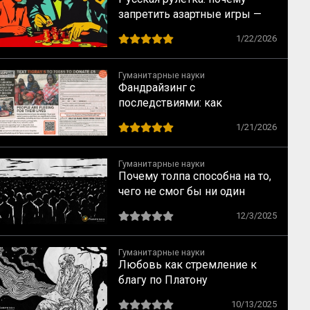
запретить азартные игры —
всё равно что запретить
1/22/2026
понедельники
Гуманитарные науки
Фандрайзинг с
последствиями: как
благотворительность калечит
1/21/2026
тех, кому помогает
Гуманитарные науки
Почему толпа способна на то,
чего не смог бы ни один
человек: ключевые
12/3/2025
механизмы по Лебону
Гуманитарные науки
Любовь как стремление к
благу по Платону
10/13/2025