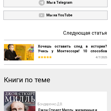
Мы в Telegram
Мы на YouTube
Следующая статья
Хочешь оставить след в истории?
Учись у Монтессори! 10 способов
сохранить наследие
4/7/2025
Почему даже самые выдающиеся 
педагогические идеи могут быть забыты 
спустя десятилетия? Почему успешные 
методики не всегда получают широкое 
Книги по теме
распространение? Как убедиться, что 
ваш труд продолжат будущие 
поколения? Ответы на эти вопросы 
можно найти, изучив опыт Марии 
Монтессори — педагога, который не 
только разработал уникальную систему 
воспитания, но и создал механизм её 
Бондаренко Д.В.
сохранения и развития по всему миру.

Джон Стюарт Милль: жизненные и