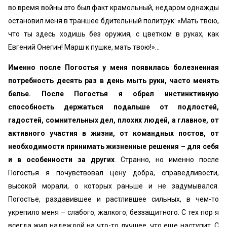
во время войны это был факт крамольный, недаром однажды
остановил меня в траншее бдительный политрук: «Мать твою,
что ты здесь ходишь без оружия, с цветком в руках, как
Евгений Онегин! Марш к пушке, мать твою!»...
Именно после Погостья у меня появилась болезненная
потребность десять раз в день мыть руки, часто менять
белье. После Погостья я обрел инстинктивную
способность держаться подальше от подлостей,
гадостей, сомнительных дел, плохих людей, а главное, от
активного участия в жизни, от командных постов, от
необходимости принимать жизненные решения – для себя
и в особенности за других
. Странно, но именно после
Погостья я почувствовал цену добра, справедливости,
высокой морали, о которых раньше и не задумывался.
Погостье, раздавившее и растлившее сильных, в чем-то
укрепило меня – слабого, жалкого, беззащитного. С тех пор я
всегда жил надеждой на что-то лучшее, что еще наступит. С