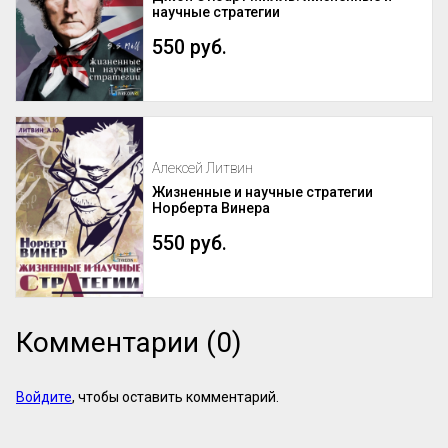
научные стратегии
Эти вопросы особенно актуальны для 
женщин-новаторов, которые 
550 руб.
разрабатывают авторские методики, но 
сталкиваются с трудностями в их 
продвижении и институ...
Алексей Литвин
Жизненные и научные стратегии
Норберта Винера
550 руб.
Комментарии (0)
Войдите
, чтобы оставить комментарий.