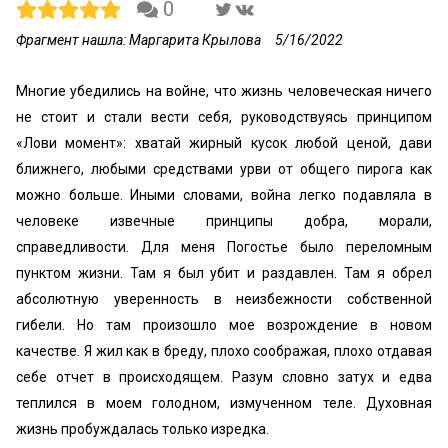
0
Фрагмент нашла: Маргарита Крылова
5/16/2022
Многие убедились на войне, что жизнь человеческая ничего
не стоит и стали вести себя, руководствуясь принципом
«Лови момент»: хватай жирный кусок любой ценой, дави
ближнего, любыми средствами урви от общего пирога как
можно больше. Иными словами, война легко подавляла в
человеке извечные принципы добра, морали,
справедливости. Для меня Погостье было переломным
пунктом жизни. Там я был убит и раздавлен. Там я обрел
абсолютную уверенность в неизбежности собственной
гибели. Но там произошло мое возрождение в новом
качестве. Я жил как в бреду, плохо соображая, плохо отдавая
себе отчет в происходящем. Разум словно затух и едва
теплился в моем голодном, измученном теле. Духовная
жизнь пробуждалась только изредка.